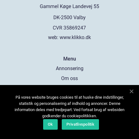
web:
www.klikko.dk
Menu
Annonsering
Om oss
Cookies
På vores website bruges cookies til at huske dine indstillinger,
Kontakta oss
statistik og personalisering af indhold og annoncer. Denne
Sitemap
information deles med tredjepart. Ved fortsat brug af websiden
godkender du cookiepolitikken.
Ok
Privatlivspolitik