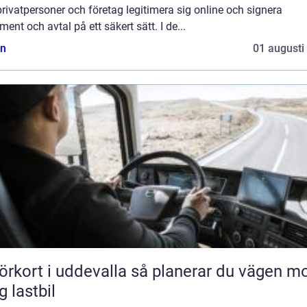
rivatpersoner och företag legitimera sig online och signera
ent och avtal på ett säkert sätt. I de...
n
01 augusti
rt i uddevalla så planerar du vägen mot
g lastbil