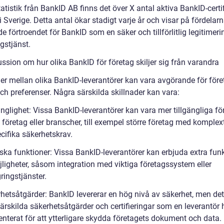
tatistik från BankID AB finns det över X antal aktiva BankID-certif
i Sverige. Detta antal ökar stadigt varje år och visar på fördelar
e förtroendet för BankID som en säker och tillförlitlig legitimeri
gstjänst.
ssion om hur olika BankID för företag skiljer sig från varandra
der mellan olika BankID-leverantörer kan vara avgörande för före
ch preferenser. Några särskilda skillnader kan vara:
änglighet: Vissa BankID-leverantörer kan vara mer tillgängliga fö
 företag eller branscher, till exempel större företag med komple
ecifika säkerhetskrav.
iska funktioner: Vissa BankID-leverantörer kan erbjuda extra fun
jligheter, såsom integration med viktiga företagssystem eller
ringstjänster.
rhetsåtgärder: BankID levererar en hög nivå av säkerhet, men de
ärskilda säkerhetsåtgärder och certifieringar som en leverantör 
nterat för att ytterligare skydda företagets dokument och data.