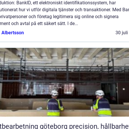
duktion: BankID, ett elektroniskt identifikationssystem, har
utionerat hur vi utför digitala tjänster och transaktioner. Med B
rivatpersoner och företag legitimera sig online och signera
ent och avtal på ett säkert sätt. I de...
a Albertsson
30 jul
arbetning göteborg precision, hållbarhet