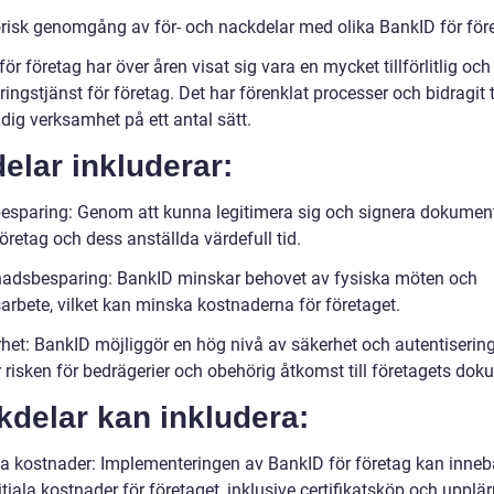
orisk genomgång av för- och nackdelar med olika BankID för för
ör företag har över åren visat sig vara en mycket tillförlitlig och
eringstjänst för företag. Det har förenklat processer och bidragit t
dig verksamhet på ett antal sätt.
elar inkluderar:
besparing: Genom att kunna legitimera sig och signera dokument
öretag och dess anställda värdefull tid.
nadsbesparing: BankID minskar behovet av fysiska möten och
arbete, vilket kan minska kostnaderna för företaget.
het: BankID möjliggör en hög nivå av säkerhet och autentisering,
 risken för bedrägerier och obehörig åtkomst till företagets dok
delar kan inkludera:
iala kostnader: Implementeringen av BankID för företag kan inneb
itiala kostnader för företaget, inklusive certifikatsköp och upplä