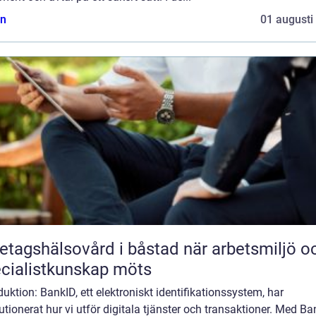
n
01 augusti
agshälsovård i båstad när arbetsmiljö och
cialistkunskap möts
duktion: BankID, ett elektroniskt identifikationssystem, har
utionerat hur vi utför digitala tjänster och transaktioner. Med B