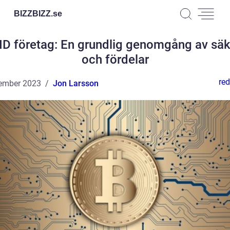
BIZZBIZZ.
se
ID företag: En grundlig genomgång av säk
och fördelar
red
ember 2023
Jon Larsson