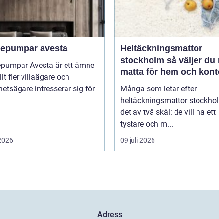
epumpar avesta
Heltäckningsmattor
stockholm så väljer du rätt
pumpar Avesta är ett ämne
matta för hem och kont
lt fler villaägare och
hetsägare intresserar sig för
Många som letar efter
heltäckningsmattor stockho
det av två skäl: de vill ha ett
tystare och m...
 2026
09 juli 2026
Adress