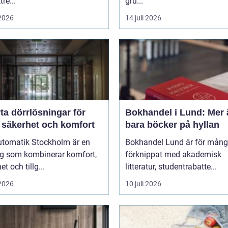
re...
gru...
 2026
14 juli 2026
ta dörrlösningar för
Bokhandel i Lund: Mer 
 säkerhet och komfort
bara böcker på hyllan
utomatik Stockholm är en
Bokhandel Lund är för mån
ng som kombinerar komfort,
förknippat med akademisk
t och tillg...
litteratur, studentrabatte...
 2026
10 juli 2026