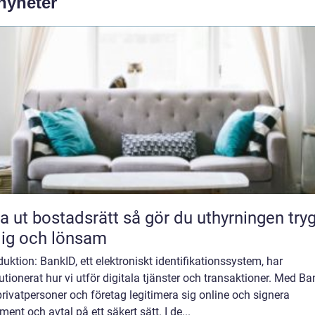
 nyheter
bostadsrätt så gör du uthyrningen trygg,
lig och lönsam
duktion: BankID, ett elektroniskt identifikationssystem, har
utionerat hur vi utför digitala tjänster och transaktioner. Med B
rivatpersoner och företag legitimera sig online och signera
ent och avtal på ett säkert sätt. I de...