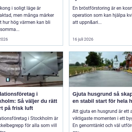
kong i soligt läge är
En bröstförstoring är en kos
traktad, men många märker
operation som kan hjälpa kv
t hur hög värmen kan bli
att uppn&ari...
 somma...
 2026
16 juli 2026
lationsföretag i
Gjuta husgrund så skapas
holm: Så väljer du rätt
en stabil start för hela 
t på frisk luft
Att gjuta en husgrund är ett 
ationsföretag i Stockholm är
viktigaste momenten i ett by
ckelbegrepp för alla som vill
En genomtänkt och väl utför