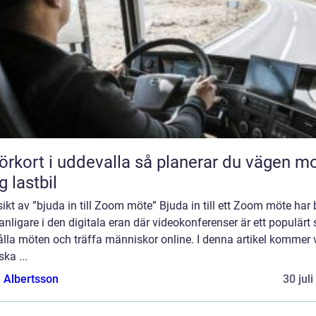
rt i uddevalla så planerar du vägen mot
g lastbil
ikt av ”bjuda in till Zoom möte” Bjuda in till ett Zoom möte har b
vanligare i den digitala eran där videokonferenser är ett populärt 
ålla möten och träffa människor online. I denna artikel kommer v
ska ...
a Albertsson
30 jul