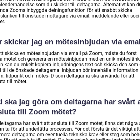
lenderhändelse som du skickar till deltagarna. Alternativt kan d
nda Zooms inbyggda delningsfunktion för att snabbt skicka
slänken till önskade mottagare via email, meddelande eller soci
er.
r skickar jag en mötesinbjudan via ema
att skicka en mötesinbjudan via email på Zoom, måste du först
a mötet och generera en mötesinbjudan med en unik möteslänk
n kan du enkelt kopiera inbjudningens text och skicka den som 
l till de önskade deltagarna. Inbjudan bör innehålla informatio
m, tidpunkt och mötes-ID som deltagarna ska använda för att
ta till mötet.
 ska jag göra om deltagarna har svårt a
luta till Zoom mötet?
ltagarna har svårt att ansluta till Zoom mötet, finns det några 
n ta för att underlätta processen. För det första är det viktigt att
rmera deltagarna om eventuella tekniska krav eller steg som beh