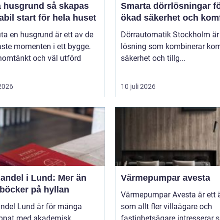
usgrund så skapas
Smarta dörrlösningar f
abil start för hela huset
ökad säkerhet och kom
uta en husgrund är ett av de
Dörrautomatik Stockholm är
aste momenten i ett bygge.
lösning som kombinerar kom
nomtänkt och väl utförd
säkerhet och tillg...
 2026
10 juli 2026
andel i Lund: Mer än
Värmepumpar avesta
 böcker på hyllan
Värmepumpar Avesta är ett
ndel Lund är för många
som allt fler villaägare och
ippat med akademisk
fastighetsägare intresserar s