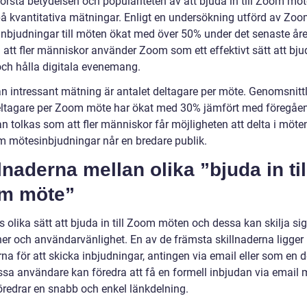
förstå betydelsen och populariteten av att bjuda in till Zoom mö
 på kvantitativa mätningar. Enligt en undersökning utförd av Zoo
 inbjudningar till möten ökat med över 50% under det senaste åre
 att fler människor använder Zoom som ett effektivt sätt att bjuda
ch hålla digitala evenemang.
n intressant mätning är antalet deltagare per möte. Genomsnittl
eltagare per Zoom möte har ökat med 30% jämfört med föregåen
n tolkas som att fler människor får möjligheten att delta i möte
m mötesinbjudningar når en bredare publik.
lnaderna mellan olika ”bjuda in til
m möte”
s olika sätt att bjuda in till Zoom möten och dessa kan skilja sig 
ner och användarvänlighet. En av de främsta skillnaderna ligger 
a för att skicka inbjudningar, antingen via email eller som en d
issa användare kan föredra att få en formell inbjudan via email
öredrar en snabb och enkel länkdelning.