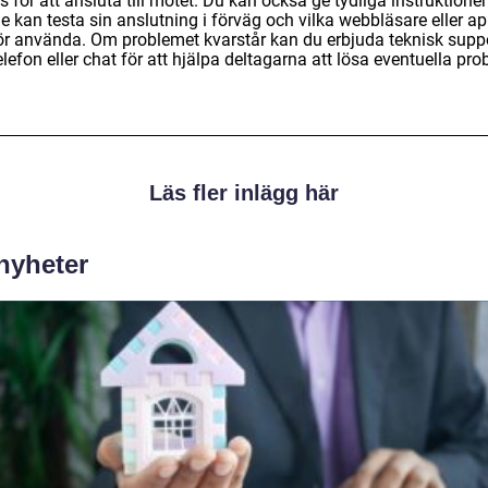
s för att ansluta till mötet. Du kan också ge tydliga instruktione
e kan testa sin anslutning i förväg och vilka webbläsare eller a
ör använda. Om problemet kvarstår kan du erbjuda teknisk supp
elefon eller chat för att hjälpa deltagarna att lösa eventuella pro
Läs fler inlägg här
 nyheter