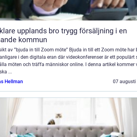
e upplands bro trygg försäljning i en
xande kommun
ikt av ”bjuda in till Zoom möte” Bjuda in till ett Zoom möte har b
vanligare i den digitala eran där videokonferenser är ett populärt 
ålla möten och träffa människor online. I denna artikel kommer v
ska ...
as Hellman
07 augusti