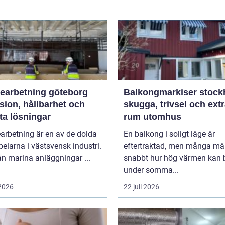
bearbetning göteborg
Balkongmarkiser stoc
sion, hållbarhet och
skugga, trivsel och ext
ta lösningar
rum utomhus
arbetning är en av de dolda
En balkong i soligt läge är
elarna i västsvensk industri.
eftertraktad, men många mä
rån marina anläggningar ...
snabbt hur hög värmen kan b
under somma...
 2026
22 juli 2026