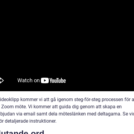
videoklipp kommer vi att gå igenom steg-för-steg processen för a
 ett Zoom möte. Vi kommer att guida dig genom att skapa en
bjudan via email samt dela möteslänken med deltagarna. Se v
r detaljerade instruktioner.
lutande ord