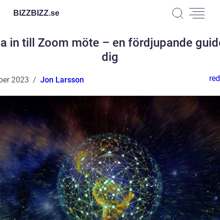
BIZZBIZZ.
se
a in till Zoom möte – en fördjupande guid
dig
red
ber 2023
Jon Larsson