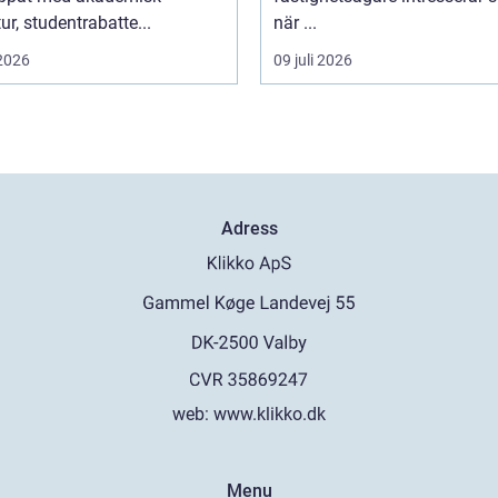
tur, studentrabatte...
när ...
 2026
09 juli 2026
Adress
web:
www.klikko.dk
Menu