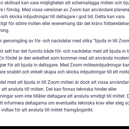
n skillnad kan vara möjligheten att schemalägga möten och bju
re i förväg. Med vissa versioner av Zoom kan användare planer
 och skicka inbjudningar till deltagare i god tid. Detta kan vara
ktigt för större möten eller evenemang där det krävs förberedels
ning.
sk genomgång av för- och nackdelar med olika ”bjuda in till Zo
kt sett har det funnits både för- och nackdelar med att bjuda in 
En fördel är den enkelhet som kommer med att använda moder
gier för att bjuda in deltagare. Med Zoom mötesinbjudningar ka
re snabbt och enkelt skapa och skicka inbjudningar till ett möte
del med att bjuda in till Zoom möten är dock att vissa använda
 att ansluta till möten. Det kan finnas tekniska hinder eller
ingar som inte tillåter deltagare att ansluta smidigt till mötet. 
att informera deltagarna om eventuella tekniska krav eller steg 
vidtas för att ansluta till mötet framgångsrikt.