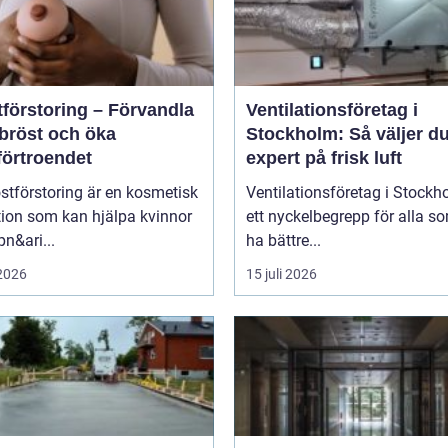
tförstoring – Förvandla
Ventilationsföretag i
 bröst och öka
Stockholm: Så väljer du
förtroendet
expert på frisk luft
stförstoring är en kosmetisk
Ventilationsföretag i Stockh
tion som kan hjälpa kvinnor
ett nyckelbegrepp för alla so
pn&ari...
ha bättre...
 2026
15 juli 2026