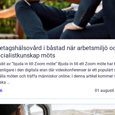
agshälsovård i båstad när arbetsmiljö och
cialistkunskap möts
ikt av ”bjuda in till Zoom möte” Bjuda in till ett Zoom möte har b
vanligare i den digitala eran där videokonferenser är ett populärt 
ålla möten och träffa människor online. I denna artikel kommer v
ska ...
n
01 augusti