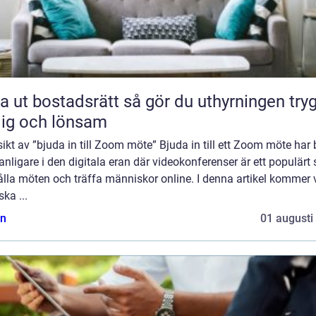
bostadsrätt så gör du uthyrningen trygg,
lig och lönsam
ikt av ”bjuda in till Zoom möte” Bjuda in till ett Zoom möte har b
vanligare i den digitala eran där videokonferenser är ett populärt 
ålla möten och träffa människor online. I denna artikel kommer v
ska ...
n
01 augusti