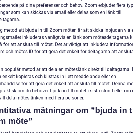
beroende på dina preferenser och behov. Zoom erbjuder flera typ
ngar som kan skickas via email eller delas som en länk till
ltagarna.
g metod att bjuda in till Zoom möten är att skicka inbjudan via e
ingsmailet inkluderas vanligtvis en länk som mötesdeltagarna 
å för att ansluta till mötet. Det är viktigt att inkludera informati
um och mötes-ID för att göra det enkelt för deltagarna att ansluta 
n populär metod är att dela en möteslänk direkt till deltagarna.
 enkelt kopieras och klistras in i ett meddelande eller en
händelse för att göra det enkelt att ansluta till mötet. Denna m
 praktisk om du behöver bjuda in till mötet i sista stund eller om
vill dela möteslänken med flera personer.
titativa mätningar om ”bjuda in ti
m möte”