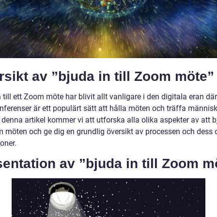
sikt av ”bjuda in till Zoom möte”
 till ett Zoom möte har blivit allt vanligare i den digitala eran där
nferenser är ett populärt sätt att hålla möten och träffa männis
I denna artikel kommer vi att utforska alla olika aspekter av att b
om möten och ge dig en grundlig översikt av processen och dess 
oner.
entation av ”bjuda in till Zoom m