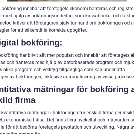
 bokföring innebär att företagets ekonomi hanteras och registre
t med hjälp av bokföringsunderlag, som kassaböcker och faktur
etod kräver att företagaren själv tar hand om bokföringen och f
regler för att säkerställa korrekta uppgifter.
igital bokföring:
bokföring har blivit allt mer populärt och innebär att företagets
eras och hanteras med hjälp av datorbaserade program och mjuk
ns olika program och verktyg tillgängliga som kan underlätta
ngen av bokföringen, inklusive automatisering av vissa processer
titativa mätningar för bokföring 
ild firma
 kvantitativa mätningar i bokföringen för enskild firma ger insikt
ets ekonomiska hälsa. Det finns flera nyckeltal och mätvärden 
lla för att bedöma företagets prestation och utveckling. Några a