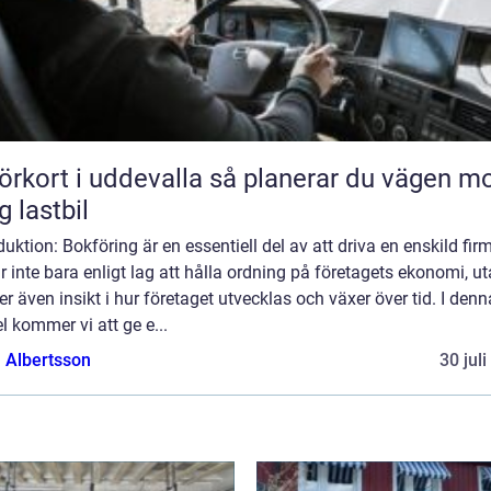
rt i uddevalla så planerar du vägen mot
g lastbil
duktion: Bokföring är en essentiell del av att driva en enskild fir
r inte bara enligt lag att hålla ordning på företagets ekonomi, u
er även insikt i hur företaget utvecklas och växer över tid. I denn
el kommer vi att ge e...
a Albertsson
30 jul