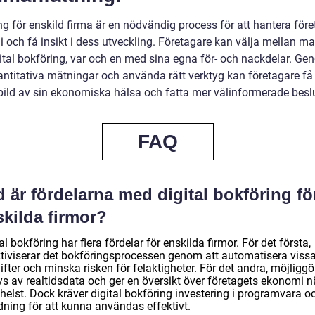
g för enskild firma är en nödvändig process för att hantera före
 och få insikt i dess utveckling. Företagare kan välja mellan ma
gital bokföring, var och en med sina egna för- och nackdelar. Ge
antitativa mätningar och använda rätt verktyg kan företagare få
 bild av sin ekonomiska hälsa och fatta mer välinformerade beslu
FAQ
 är fördelarna med digital bokföring fö
skilda firmor?
al bokföring har flera fördelar för enskilda firmor. För det första,
ktiviserar det bokföringsprocessen genom att automatisera viss
fter och minska risken för felaktigheter. För det andra, möjliggö
ys av realtidsdata och ger en översikt över företagets ekonomi n
helst. Dock kräver digital bokföring investering i programvara o
dning för att kunna användas effektivt.