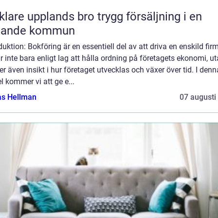
e upplands bro trygg försäljning i en
xande kommun
duktion: Bokföring är en essentiell del av att driva en enskild fir
r inte bara enligt lag att hålla ordning på företagets ekonomi, u
er även insikt i hur företaget utvecklas och växer över tid. I denn
el kommer vi att ge e...
as Hellman
07 augusti