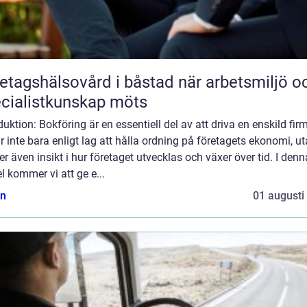
agshälsovård i båstad när arbetsmiljö och
cialistkunskap möts
duktion: Bokföring är en essentiell del av att driva en enskild fir
r inte bara enligt lag att hålla ordning på företagets ekonomi, u
er även insikt i hur företaget utvecklas och växer över tid. I denn
el kommer vi att ge e...
n
01 augusti