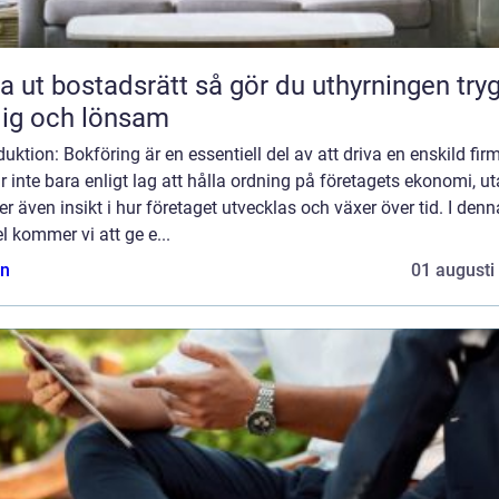
bostadsrätt så gör du uthyrningen trygg,
lig och lönsam
duktion: Bokföring är en essentiell del av att driva en enskild fir
r inte bara enligt lag att hålla ordning på företagets ekonomi, u
er även insikt i hur företaget utvecklas och växer över tid. I denn
el kommer vi att ge e...
n
01 augusti