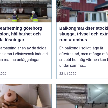
bearbetning göteborg
Balkongmarkiser stoc
sion, hållbarhet och
skugga, trivsel och ext
ta lösningar
rum utomhus
arbetning är en av de dolda
En balkong i soligt läge är
elarna i västsvensk industri.
eftertraktad, men många mä
rån marina anläggningar ...
snabbt hur hög värmen kan b
under somma...
 2026
22 juli 2026