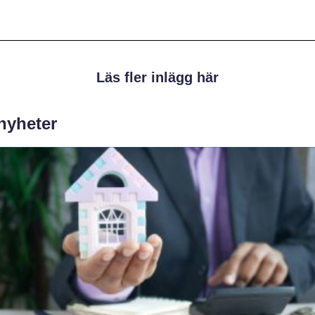
Läs fler inlägg här
 nyheter