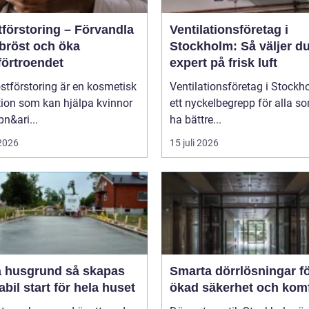
tförstoring – Förvandla
Ventilationsföretag i
 bröst och öka
Stockholm: Så väljer du
förtroendet
expert på frisk luft
stförstoring är en kosmetisk
Ventilationsföretag i Stockh
tion som kan hjälpa kvinnor
ett nyckelbegrepp för alla so
pn&ari...
ha bättre...
 2026
15 juli 2026
usgrund så skapas
Smarta dörrlösningar f
abil start för hela huset
ökad säkerhet och kom