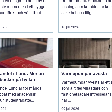
uta en husgrund är ett av de
Dörrautomatik Stockholm är
aste momenten i ett bygge.
lösning som kombinerar kom
nomtänkt och väl utförd
säkerhet och tillg...
 2026
10 juli 2026
andel i Lund: Mer än
Värmepumpar avesta
 böcker på hyllan
Värmepumpar Avesta är ett
ndel Lund är för många
som allt fler villaägare och
ippat med akademisk
fastighetsägare intresserar s
tur, studentrabatte...
när ...
 2026
09 juli 2026