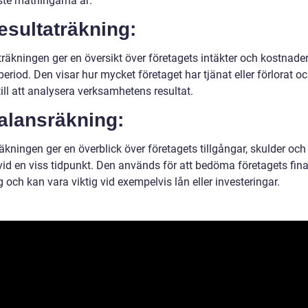
ste mätningarna är:
esultaträkning:
träkningen ger en översikt över företagets intäkter och kostnade
period. Den visar hur mycket företaget har tjänat eller förlorat o
till att analysera verksamhetens resultat.
alansräkning:
kningen ger en överblick över företagets tillgångar, skulder och
vid en viss tidpunkt. Den används för att bedöma företagets fina
g och kan vara viktig vid exempelvis lån eller investeringar.