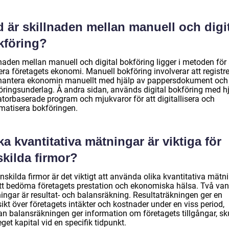
 är skillnaden mellan manuell och digi
kföring?
naden mellan manuell och digital bokföring ligger i metoden för 
era företagets ekonomi. Manuell bokföring involverar att registr
hantera ekonomin manuellt med hjälp av pappersdokument och
öringsunderlag. Å andra sidan, används digital bokföring med h
atorbaserade program och mjukvaror för att digitallisera och
matisera bokföringen.
ka kvantitativa mätningar är viktiga för
skilda firmor?
nskilda firmor är det viktigt att använda olika kvantitativa mätn
att bedöma företagets prestation och ekonomiska hälsa. Två van
ingar är resultat- och balansräkning. Resultaträkningen ger en
ikt över företagets intäkter och kostnader under en viss period,
n balansräkningen ger information om företagets tillgångar, sk
get kapital vid en specifik tidpunkt.