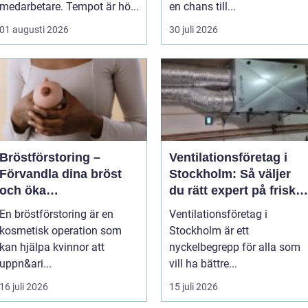
medarbetare. Tempot är hö...
en chans till...
01 augusti 2026
30 juli 2026
Bröstförstoring –
Ventilationsföretag i
Förvandla dina bröst
Stockholm: Så väljer
och öka
du rätt expert på frisk
självförtroendet
luft
En bröstförstoring är en
Ventilationsföretag i
kosmetisk operation som
Stockholm är ett
kan hjälpa kvinnor att
nyckelbegrepp för alla som
uppn&ari...
vill ha bättre...
16 juli 2026
15 juli 2026