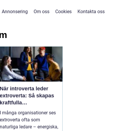
Annonsering
Om oss
Cookies
Kontakta oss
am
När introverta leder
extroverta: Så skapas
kraftfulla
teamdynamiker
I många organisationer ses
extroverta ofta som
naturliga ledare – energiska,