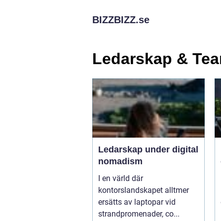
BIZZBIZZ.
se
Ledarskap & Te
Ledarskap under digital
nomadism
I en värld där
kontorslandskapet alltmer
ersätts av laptopar vid
strandpromenader, co...