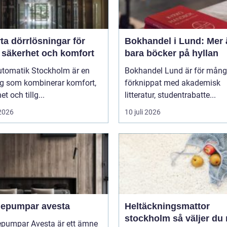
ta dörrlösningar för
Bokhandel i Lund: Mer 
 säkerhet och komfort
bara böcker på hyllan
utomatik Stockholm är en
Bokhandel Lund är för mån
ng som kombinerar komfort,
förknippat med akademisk
t och tillg...
litteratur, studentrabatte...
 2026
10 juli 2026
epumpar avesta
Heltäckningsmattor
stockholm så väljer du rätt
pumpar Avesta är ett ämne