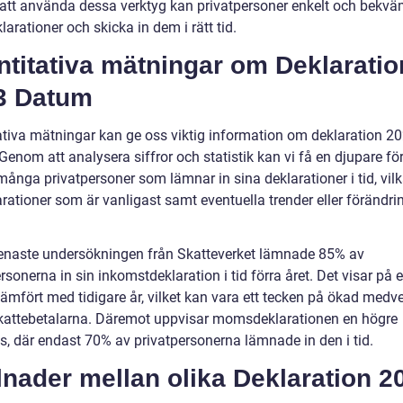
tt använda dessa verktyg kan privatpersoner enkelt och bekvämt
larationer och skicka in dem i rätt tid.
titativa mätningar om Deklaratio
3 Datum
ativa mätningar kan ge oss viktig information om deklaration 2
enom att analysera siffror och statistik kan vi få en djupare fö
många privatpersoner som lämnar in sina deklarationer i tid, vilk
rationer som är vanligast samt eventuella trender eller förändri
senaste undersökningen från Skatteverket lämnade 85% av
rsonerna in sin inkomstdeklaration i tid förra året. Det visar på 
jämfört med tidigare år, vilket kan vara ett tecken på ökad medv
kattebetalarna. Däremot uppvisar momsdeklarationen en högre
ss, där endast 70% av privatpersonerna lämnade in den i tid.
lnader mellan olika Deklaration 2