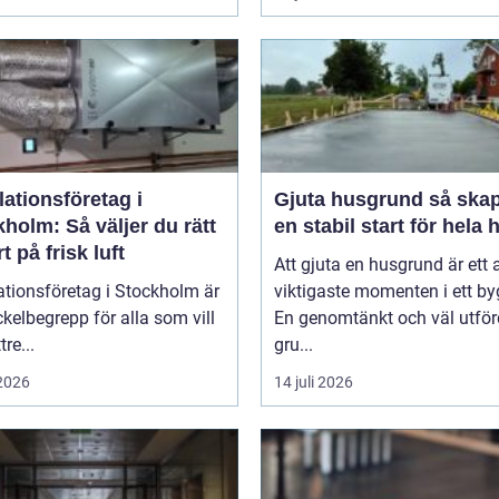
lationsföretag i
Gjuta husgrund så skapas
holm: Så väljer du rätt
en stabil start för hela 
t på frisk luft
Att gjuta en husgrund är ett 
ationsföretag i Stockholm är
viktigaste momenten i ett by
ckelbegrepp för alla som vill
En genomtänkt och väl utför
re...
gru...
 2026
14 juli 2026