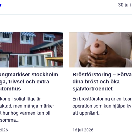
n
30 jul
ongmarkiser stockholm
Bröstförstoring – Förv
a, trivsel och extra
dina bröst och öka
utomhus
självförtroendet
kong i soligt läge är
En bröstförstoring är en kos
traktad, men många märker
operation som kan hjälpa kv
t hur hög värmen kan bli
att uppn&ari...
 somma...
 2026
16 juli 2026