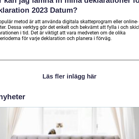
 kan jag lämna in mina deklarationer f
klaration 2023 Datum?
opulär metod är att använda digitala skatteprogram eller online-
ter. Dessa verktyg gör det enkelt och bekvämt att fylla i och skic
rationen i tid. Det är viktigt att vara medveten om de olika
erioderna för varje deklaration och planera i förväg.
Läs fler inlägg här
 nyheter