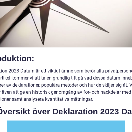
oduktion:
ion 2023 Datum är ett viktigt ämne som berör alla privatpersoner
tikel kommer vi att ta en grundlig titt på vad dessa datum inneb
per av deklarationer, populära metoder och hur de skiljer sig åt. V
även att ge en historisk genomgång av för- och nackdelar med 
tioner samt analysera kvantitativa mätningar.
Översikt över Deklaration 2023 D