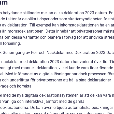
um
ns betydande skillnader mellan olika deklaration 2023 datum. En
de faktor är de olika tidsperioder som skattemyndigheten faststä
yp av deklaration. Till exempel kan inkomstdeklarationen ha en 
e än momsdeklarationen. Detta innebär att privatpersoner måst
a om dessa varianter och planera i förväg för att undvika stres
l försening.
sk Genomgång av För- och Nackdelar med Deklaration 2023 Da
h nackdelar med deklaration 2023 datum har varierat över tid. Ti
 vanligt med manuell deklaration, vilket kunde vara tidskrävande
fel. Med införandet av digitala lösningar har dock processen för
 och underlättat för privatpersoner att hålla sina deklarationer
rade och korrekta.
el med de nya digitala deklarationssystemen är att de kan vara 
rvänliga och interaktiva jämfört med de gamla
deklarationerna. De kan även erbjuda automatiska beräkningar
kulder eller avdrag baserat på uppgifter som privatpersonen lämn