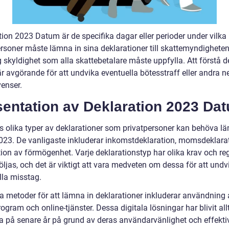
tion 2023 Datum är de specifika dagar eller perioder under vilka
ersoner måste lämna in sina deklarationer till skattemyndigheten
g skyldighet som alla skattebetalare måste uppfylla. Att förstå 
r avgörande för att undvika eventuella bötesstraff eller andra n
enser.
sentation av Deklaration 2023 Da
ns olika typer av deklarationer som privatpersoner kan behöva l
023. De vanligaste inkluderar inkomstdeklaration, momsdeklara
tion av förmögenhet. Varje deklarationstyp har olika krav och re
ljas, och det är viktigt att vara medveten om dessa för att undv
lla misstag.
a metoder för att lämna in deklarationer inkluderar användning 
ogram och online-tjänster. Dessa digitala lösningar har blivit al
a på senare år på grund av deras användarvänlighet och effektiv