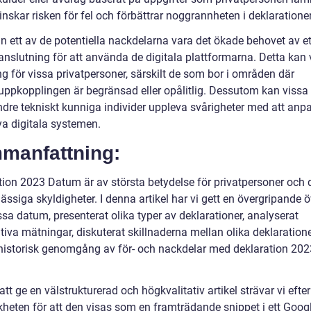
inskar risken för fel och förbättrar noggrannheten i deklaratione
 ett av de potentiella nackdelarna vara det ökade behovet av ett
anslutning för att använda de digitala plattformarna. Detta kan 
g för vissa privatpersoner, särskilt de som bor i områden där
tuppkopplingen är begränsad eller opålitlig. Dessutom kan vissa 
indre tekniskt kunniga individer uppleva svårigheter med att anp
nya digitala systemen.
manfattning:
tion 2023 Datum är av största betydelse för privatpersoner och 
ssiga skyldigheter. I denna artikel har vi gett en övergripande ö
sa datum, presenterat olika typer av deklarationer, analyserat
tiva mätningar, diskuterat skillnaderna mellan olika deklaration
 historisk genomgång av för- och nackdelar med deklaration 202
t ge en välstrukturerad och högkvalitativ artikel strävar vi efter
kheten för att den visas som en framträdande snippet i ett Goog