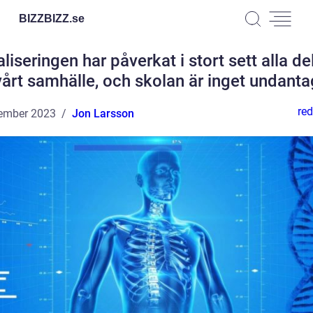
BIZZBIZZ.
se
aliseringen har påverkat i stort sett alla de
vårt samhälle, och skolan är inget undanta
red
ember 2023
Jon Larsson