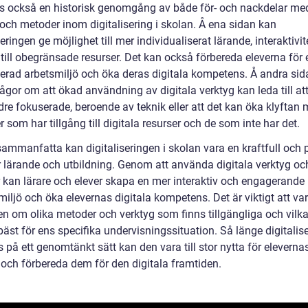
ns också en historisk genomgång av både för- och nackdelar med
 och metoder inom digitalisering i skolan. Å ena sidan kan
seringen ge möjlighet till mer individualiserat lärande, interaktivi
 till obegränsade resurser. Det kan också förbereda eleverna för 
iserad arbetsmiljö och öka deras digitala kompetens. Å andra sid
ågor om att ökad användning av digitala verktyg kan leda till att
dre fokuserade, beroende av teknik eller att det kan öka klyftan 
r som har tillgång till digitala resurser och de som inte har det.
sammanfatta kan digitaliseringen i skolan vara en kraftfull och p
ör lärande och utbildning. Genom att använda digitala verktyg oc
r kan lärare och elever skapa en mer interaktiv och engagerande
iljö och öka elevernas digitala kompetens. Det är viktigt att va
n om olika metoder och verktyg som finns tillgängliga och vilk
äst för ens specifika undervisningssituation. Så länge digitalis
på ett genomtänkt sätt kan den vara till stor nytta för eleverna
 och förbereda dem för den digitala framtiden.