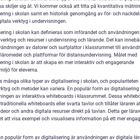
a skiljer sig åt. Vi kommer också att titta på kvantitativa mätn
isering i skolan samt en historisk genomgång av för- och nackde
gitala verktyg i undervisningen.
isering i skolan kan definieras som införandet och användningen
 verktyg och resurser i undervisning och lärande. Det kan innebär
vändningen av datorer och surfplattor i klassrummet till använd
a läromedel och plattformar för distansundervisning. Målet med
sering i skolan är att skapa en mer interaktiv och engagerande
iljö för eleverna.
s många olika typer av digitalisering i skolan, och populariteten 
rktyg och metoder kan variera. En populär form av digitalisering
ingen av interaktiva whiteboards i klassrummet. Dessa whiteb
 traditionella whiteboards eller svarta tavlor och tillåter läraren a
videor och andra digitala resurser direkt på tavlan. Detta ger lära
et att visa exempel och visualisera information på ett mer enga
n populär form av digitalisering är användningen av digitala lä