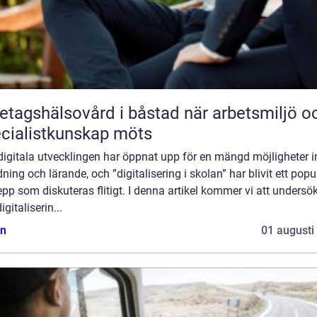
agshälsovård i båstad när arbetsmiljö och
cialistkunskap möts
digitala utvecklingen har öppnat upp för en mängd möjligheter 
dning och lärande, och ”digitalisering i skolan” har blivit ett popu
pp som diskuteras flitigt. I denna artikel kommer vi att undersö
igitaliserin...
n
01 augusti