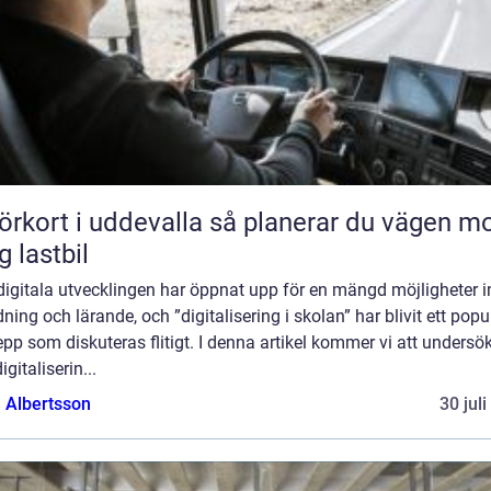
rt i uddevalla så planerar du vägen mot
g lastbil
digitala utvecklingen har öppnat upp för en mängd möjligheter 
dning och lärande, och ”digitalisering i skolan” har blivit ett popu
pp som diskuteras flitigt. I denna artikel kommer vi att undersö
igitaliserin...
a Albertsson
30 jul