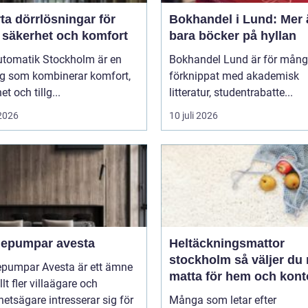
ta dörrlösningar för
Bokhandel i Lund: Mer 
 säkerhet och komfort
bara böcker på hyllan
utomatik Stockholm är en
Bokhandel Lund är för mån
ng som kombinerar komfort,
förknippat med akademisk
t och tillg...
litteratur, studentrabatte...
 2026
10 juli 2026
epumpar avesta
Heltäckningsmattor
stockholm så väljer du rätt
pumpar Avesta är ett ämne
matta för hem och kont
lt fler villaägare och
hetsägare intresserar sig för
Många som letar efter