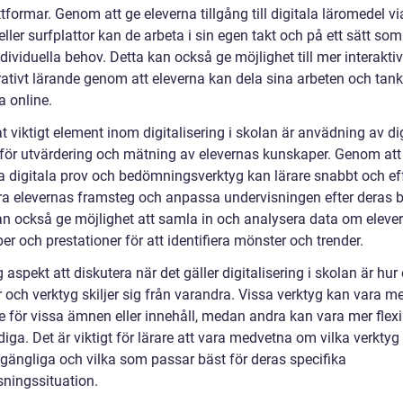
tformar. Genom att ge eleverna tillgång till digitala läromedel vi
eller surfplattor kan de arbeta i sin egen takt och på ett sätt so
dividuella behov. Detta kan också ge möjlighet till mer interakti
rativt lärande genom att eleverna kan dela sina arbeten och tan
a online.
t viktigt element inom digitalisering i skolan är anvädning av di
 för utvärdering och mätning av elevernas kunskaper. Genom att
 digitala prov och bedömningsverktyg kan lärare snabbt och eff
ra elevernas framsteg och anpassa undervisningen efter deras 
an också ge möjlighet att samla in och analysera data om eleve
r och prestationer för att identifiera mönster och trender.
g aspekt att diskutera när det gäller digitalisering i skolan är hur 
och verktyg skiljer sig från varandra. Vissa verktyg kan vara me
 för vissa ämnen eller innehåll, medan andra kan vara mer flex
iga. Det är viktigt för lärare att vara medvetna om vilka verkty
llgängliga och vilka som passar bäst för deras specifika
sningssituation.