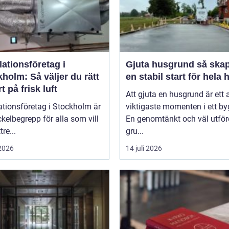
lationsföretag i
Gjuta husgrund så skapas
holm: Så väljer du rätt
en stabil start för hela 
t på frisk luft
Att gjuta en husgrund är ett 
ationsföretag i Stockholm är
viktigaste momenten i ett by
ckelbegrepp för alla som vill
En genomtänkt och väl utför
re...
gru...
 2026
14 juli 2026