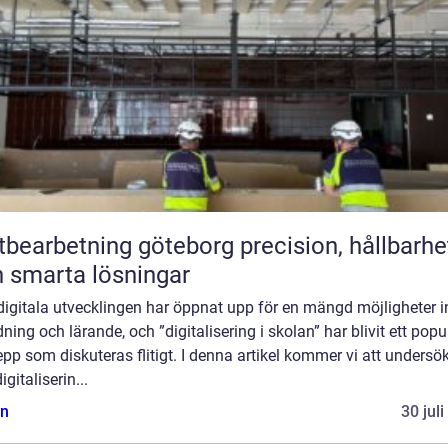
arbetning göteborg precision, hållbarhet
 smarta lösningar
digitala utvecklingen har öppnat upp för en mängd möjligheter 
dning och lärande, och ”digitalisering i skolan” har blivit ett popu
pp som diskuteras flitigt. I denna artikel kommer vi att undersö
igitaliserin...
n
30 jul