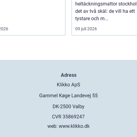
heltäckningsmattor stockho
det av två skäl: de vill ha ett
tystare och m...
 2026
09 juli 2026
Adress
web:
www.klikko.dk