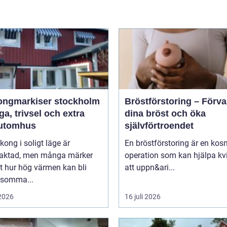
ongmarkiser stockholm
Bröstförstoring – Förv
a, trivsel och extra
dina bröst och öka
utomhus
självförtroendet
kong i soligt läge är
En bröstförstoring är en kos
traktad, men många märker
operation som kan hjälpa kv
t hur hög värmen kan bli
att uppn&ari...
 somma...
 2026
16 juli 2026