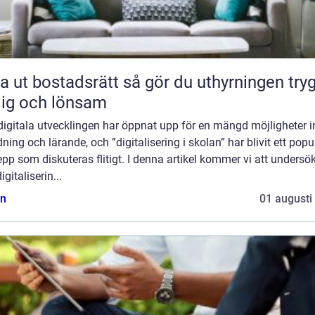
bostadsrätt så gör du uthyrningen trygg,
lig och lönsam
digitala utvecklingen har öppnat upp för en mängd möjligheter 
dning och lärande, och ”digitalisering i skolan” har blivit ett popu
pp som diskuteras flitigt. I denna artikel kommer vi att undersö
igitaliserin...
n
01 augusti