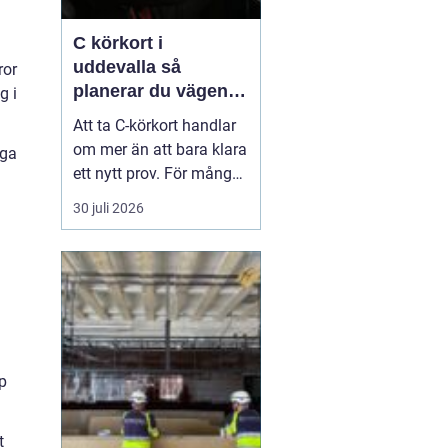
C körkort i
uddevalla så
ror
planerar du vägen
g i
mot tung lastbil
Att ta C-körkort handlar
om mer än att bara klara
iga
ett nytt prov. För många
betyder det en chans till
30 juli 2026
ett nytt yrke, en starkare
position på
arbetsmarknaden eller
en naturlig utveckling i
ett jobb inom transport
och logistik. I Uddevalla
finns goda mö...
p
t