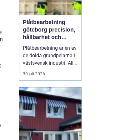
Plåtbearbetning
göteborg precision,
na
hållbarhet och
an
smarta lösningar
Plåtbearbetning är en av
de dolda grundpelarna i
västsvensk industri. Allt
g
från marina
30 juli 2026
anläggningar längs
kusten till avancerade
maskiner, räcken i
offentliga miljöer och
specialtillverkade
komponenter tillverkas
med hjälp av
e
plåtbearbetning. När
för...