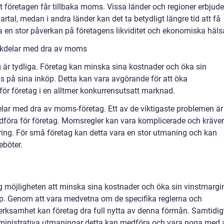
t företagen får tillbaka moms. Vissa länder och regioner erbjude
tal, medan i andra länder kan det ta betydligt längre tid att få
 en stor påverkan på företagens likviditet och ekonomiska häls
ckdelar med dra av moms
är tydliga. Företag kan minska sina kostnader och öka sin
 på sina inköp. Detta kan vara avgörande för att öka
ör företag i en alltmer konkurrensutsatt marknad.
lar med dra av moms-företag. Ett av de viktigaste problemen är
dföra för företag. Momsregler kan vara komplicerade och kräver
ing. För små företag kan detta vara en stor utmaning och kan
eböter.
g möjligheten att minska sina kostnader och öka sin vinstmargi
p. Genom att vara medvetna om de specifika reglerna och
 verksamhet kan företag dra full nytta av denna förmån. Samtidig
ministrativa utmaningar detta kan medföra och vara noga med 