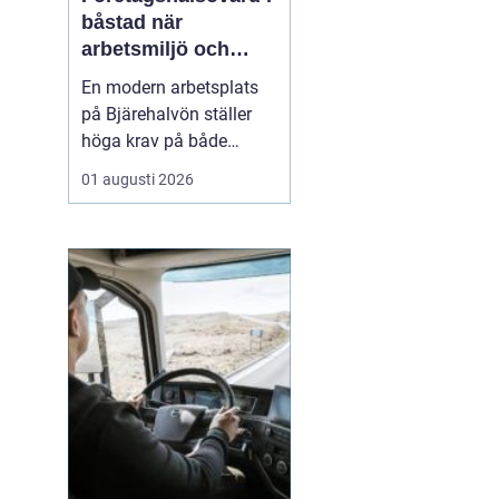
båstad när
arbetsmiljö och
specialistkunskap
En modern arbetsplats
möts
på Bjärehalvön ställer
höga krav på både
ledning och
01 augusti 2026
medarbetare. Tempot är
högt, många roller är
breda och gränsen
mellan jobb och privatliv
blir ibland suddig.
Samtidigt förväntas
hållbara prestationer
över tid. I den verkligh...