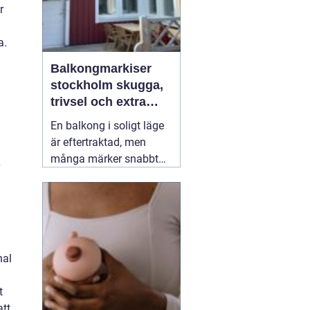
r
a.
Balkongmarkiser
stockholm skugga,
trivsel och extra
rum utomhus
En balkong i soligt läge
är eftertraktad, men
många märker snabbt
hur hög värmen kan bli
under sommarhalvåret.
Glasräcken, mörka
fasader och stadens
reflekterande ytor gör att
nal
solen ofta upplevs
starkare i Stockholm än
t
förväntat. Med
22 juli
att
2026