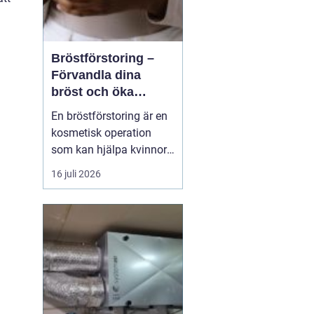
Bröstförstoring –
Förvandla dina
bröst och öka
självförtroendet
En bröstförstoring är en
kosmetisk operation
som kan hjälpa kvinnor
att uppnå de bröst de
16 juli 2026
alltid har drömt om.
Oavsett om det handlar
om att återställa
volymen efter graviditet
och amning, korrigera
oj&a...