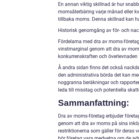
En annan viktig skillnad är hur snabb
momsåterbäring varje månad eller kvar
tillbaka moms. Denna skillnad kan ha
Historisk genomgång av för- och na
Fördelarna med dra av moms-företag 
vinstmarginal genom att dra av moms
konkurrenskraften och överlevnaden f
Å andra sidan finns det också nackde
den administrativa börda det kan me
noggranna beräkningar och rapporter
leda till misstag och potentiella skatt
Sammanfattning:
Dra av moms-företag erbjuder företa
genom att dra av moms på sina inkö
restriktionerna som gäller för deras
bör företag vara medvetna om de ad