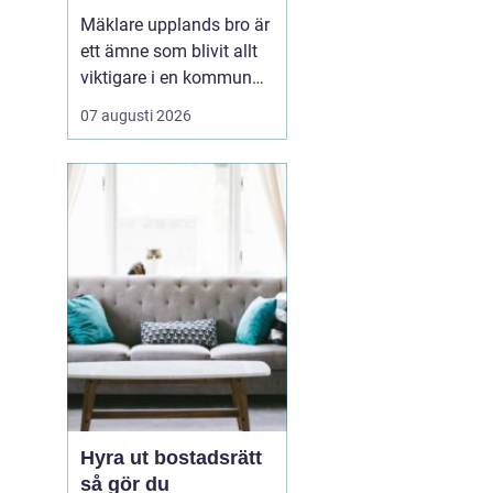
kommun
Mäklare upplands bro är
ett ämne som blivit allt
viktigare i en kommun
som växer snabbt och
07 augusti 2026
lockar både
förstagångsköpare och
erfarna bostadsägare.
Upplands bro har gått
från att vara ett lugnt
pendlarsamhälle till att
vara en attraktiv plats
för fam...
Hyra ut bostadsrätt
så gör du