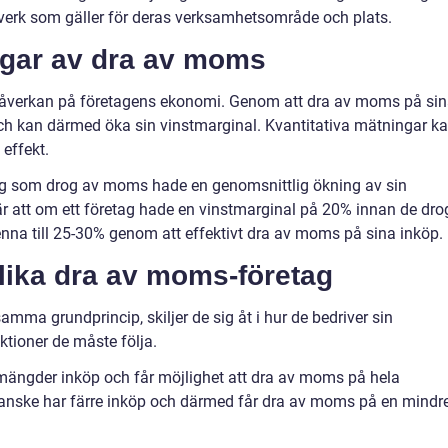
verk som gäller för deras verksamhetsområde och plats.
ngar av dra av moms
åverkan på företagens ekonomi. Genom att dra av moms på si
och kan därmed öka sin vinstmarginal. Kvantitativa mätningar k
effekt.
tag som drog av moms hade en genomsnittlig ökning av sin
r att om ett företag hade en vinstmarginal på 20% innan de dro
nna till 25-30% genom att effektivt dra av moms på sina inköp.
olika dra av moms-företag
amma grundprincip, skiljer de sig åt i hur de bedriver sin
ktioner de måste följa.
a mängder inköp och får möjlighet att dra av moms på hela
kanske har färre inköp och därmed får dra av moms på en mindr