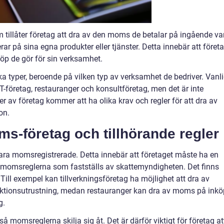
tillåter företag att dra av den moms de betalar på ingående va
r på sina egna produkter eller tjänster. Detta innebär att företa
öp de gör för sin verksamhet.
a typer, beroende på vilken typ av verksamhet de bedriver. Vanl
 IT-företag, restauranger och konsultföretag, men det är inte
er av företag kommer att ha olika krav och regler för att dra av
on.
s-företag och tillhörande regler
ara momsregistrerade. Detta innebär att företaget måste ha en
momsreglerna som fastställs av skattemyndigheten. Det finns
. Till exempel kan tillverkningsföretag ha möjlighet att dra av
ktionsutrustning, medan restauranger kan dra av moms på inkö
g.
 momsreglerna skilja sig åt. Det är därför viktigt för företag at