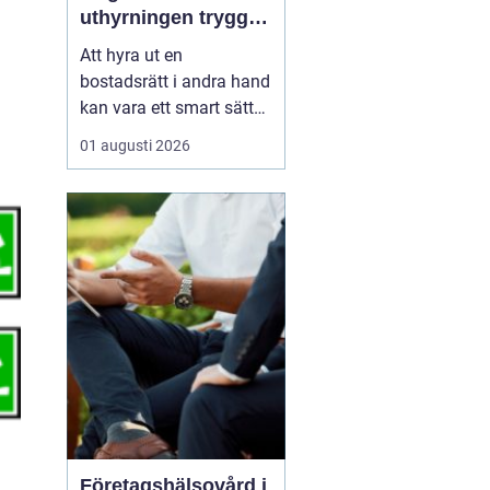
uthyrningen trygg,
laglig och lönsam
Att hyra ut en
bostadsrätt i andra hand
kan vara ett smart sätt
att täcka kostnader eller
01 augusti 2026
behålla boendet under
en period i en annan
stad. Samtidigt upplever
många att regler,
tillstånd, hyresnivå och
försäkringar känns
krångliga. Med rätt
kunskap gå...
Företagshälsovård i