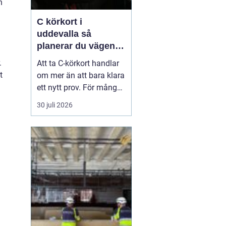
n
C körkort i
uddevalla så
planerar du vägen
mot tung lastbil
.
Att ta C-körkort handlar
t
om mer än att bara klara
ett nytt prov. För många
betyder det en chans till
30 juli 2026
ett nytt yrke, en starkare
position på
arbetsmarknaden eller
en naturlig utveckling i
ett jobb inom transport
och logistik. I Uddevalla
finns goda mö...