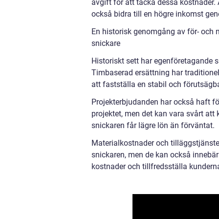
avgift för att täcka dessa kostnader. 
också bidra till en högre inkomst geno
En historisk genomgång av för- och 
snickare
Historiskt sett har egenföretagande 
Timbaserad ersättning har traditionell
att fastställa en stabil och förutsäg
Projekterbjudanden har också haft fö
projektet, men det kan vara svårt att k
snickaren får lägre lön än förväntat.
Materialkostnader och tilläggstjänste
snickaren, men de kan också innebära
kostnader och tillfredsställa kundern