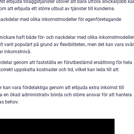
Att erbjuda tilläggstjänster utöver att bara utföra snickarjobb ka
m att erbjuda ett större utbud av tjänster till kunderna.
nackdelar med olika inkomstmodeller för egenföretagande
snickare haft både för- och nackdelar med olika inkomstmodeller
t varit populärt på grund av flexibiliteten, men det kan vara svår
bar inkomstnivå.
rdelar genom att fastställa en förutbestämd ersättning för hela
orrekt uppskatta kostnader och tid, vilket kan leda till att
r kan vara fördelaktiga genom att erbjuda extra inkomst till
 en ökad administrativ börda och större ansvar för att hantera
as behov.