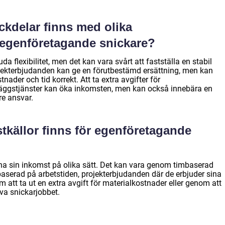
ackdelar finns med olika
 egenföretagande snickare?
a flexibilitet, men det kan vara svårt att fastställa en stabil
jekterbjudanden kan ge en förutbestämd ersättning, men kan
ader och tid korrekt. Att ta extra avgifter för
lläggstjänster kan öka inkomsten, men kan också innebära en
re ansvar.
stkällor finns för egenföretagande
na sin inkomst på olika sätt. Det kan vara genom timbaserad
t baserad på arbetstiden, projekterbjudanden där de erbjuder sina
om att ta ut en extra avgift för materialkostnader eller genom att
lva snickarjobbet.