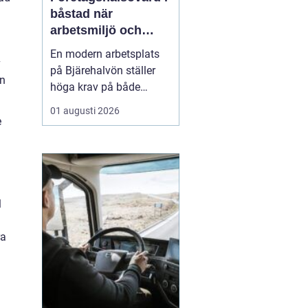
båstad när
arbetsmiljö och
specialistkunskap
En modern arbetsplats
möts
v
på Bjärehalvön ställer
an
höga krav på både
ledning och
01 augusti 2026
medarbetare. Tempot är
e
högt, många roller är
breda och gränsen
mellan jobb och privatliv
blir ibland suddig.
Samtidigt förväntas
l
hållbara prestationer
över tid. I den verkligh...
ra
a