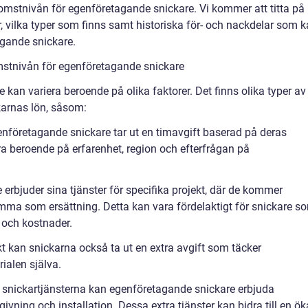
komstnivån för egenföretagande snickare. Vi kommer att titta på
, vilka typer som finns samt historiska för- och nackdelar som 
gande snickare.
stnivån för egenföretagande snickare
kan variera beroende på olika faktorer. Det finns olika typer av
arnas lön, såsom:
nföretagande snickare tar ut en timavgift baserad på deras
ra beroende på erfarenhet, region och efterfrågan på
 erbjuder sina tjänster för specifika projekt, där de kommer
ma som ersättning. Detta kan vara fördelaktigt för snickare s
 och kostnader.
kt kan snickarna också ta ut en extra avgift som täcker
ialen själva.
ra snickartjänsterna kan egenföretagande snickare erbjuda
givning och installation. Dessa extra tjänster kan bidra till en ö