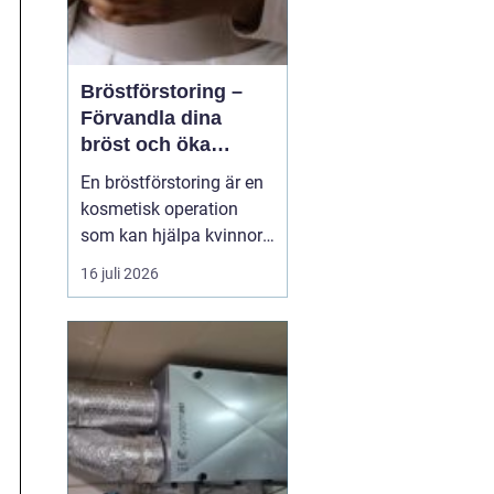
Bröstförstoring –
Förvandla dina
bröst och öka
självförtroendet
En bröstförstoring är en
kosmetisk operation
som kan hjälpa kvinnor
att uppnå de bröst de
16 juli 2026
alltid har drömt om.
Oavsett om det handlar
om att återställa
volymen efter graviditet
och amning, korrigera
oj&a...