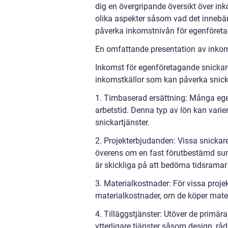
dig en övergripande översikt över in
olika aspekter såsom vad det innebär
påverka inkomstnivån för egenföreta
En omfattande presentation av inkom
Inkomst för egenföretagande snickare 
inkomstkällor som kan påverka snick
1. Timbaserad ersättning: Många ege
arbetstid. Denna typ av lön kan varie
snickartjänster.
2. Projekterbjudanden: Vissa snickare
överens om en fast förutbestämd sum
är skickliga på att bedöma tidsramar
3. Materialkostnader: För vissa proje
materialkostnader, om de köper mater
4. Tilläggstjänster: Utöver de primä
ytterligare tjänster såsom design, råd