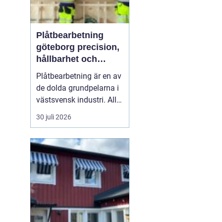
Plåtbearbetning
göteborg precision,
hållbarhet och
smarta lösningar
Plåtbearbetning är en av
de dolda grundpelarna i
västsvensk industri. Allt
från marina
30 juli 2026
anläggningar längs
kusten till avancerade
maskiner, räcken i
offentliga miljöer och
specialtillverkade
komponenter tillverkas
med hjälp av
plåtbearbetning. När
för...