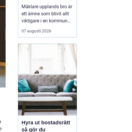
kommun
Mäklare upplands bro är
ett ämne som blivit allt
viktigare i en kommun
som växer snabbt och
07 augusti 2026
lockar både
förstagångsköpare och
erfarna bostadsägare.
Upplands bro har gått
från att vara ett lugnt
pendlarsamhälle till att
vara en attraktiv plats
för fam...
n
Hyra ut bostadsrätt
e
så gör du