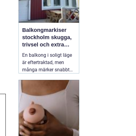
Balkongmarkiser
stockholm skugga,
trivsel och extra
rum utomhus
En balkong i soligt läge
är eftertraktad, men
många märker snabbt
hur hög värmen kan bli
under sommarhalvåret.
Glasräcken, mörka
fasader och stadens
reflekterande ytor gör att
solen ofta upplevs
starkare i Stockholm än
förväntat. Med
22 juli
2026