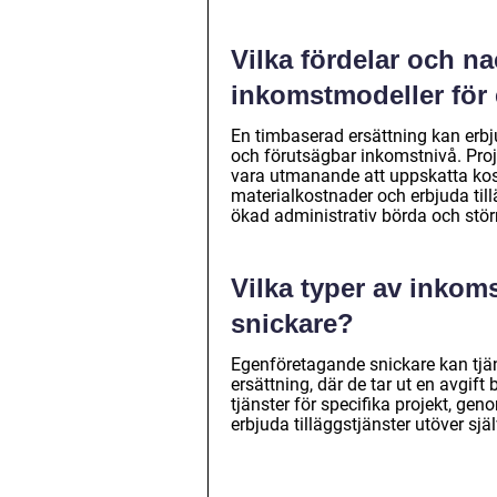
Vilka fördelar och n
inkomstmodeller för
En timbaserad ersättning kan erbjud
och förutsägbar inkomstnivå. Pro
vara utmanande att uppskatta kostn
materialkostnader och erbjuda ti
ökad administrativ börda och stör
Vilka typer av inkom
snickare?
Egenföretagande snickare kan tjä
ersättning, där de tar ut en avgif
tjänster för specifika projekt, gen
erbjuda tilläggstjänster utöver sjä