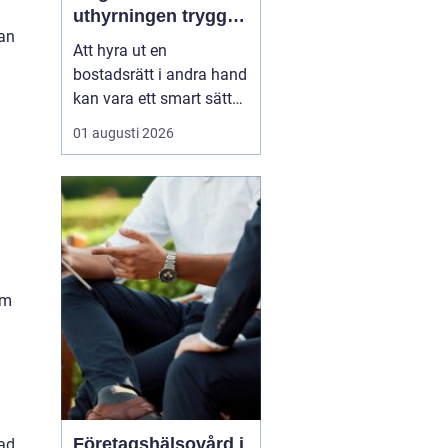
uthyrningen trygg,
kan
laglig och lönsam
Att hyra ut en
bostadsrätt i andra hand
kan vara ett smart sätt
att täcka kostnader eller
01 augusti 2026
behålla boendet under
en period i en annan
stad. Samtidigt upplever
många att regler,
tillstånd, hyresnivå och
försäkringar känns
krångliga. Med rätt
om
kunskap gå...
Företagshälsovård i
kad