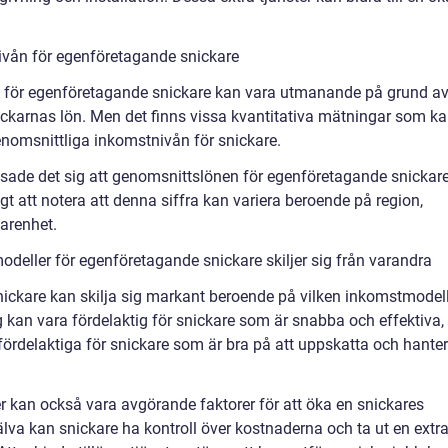
ivån för egenföretagande snickare
vå för egenföretagande snickare kan vara utmanande på grund a
ckarnas lön. Men det finns vissa kvantitativa mätningar som k
nomsnittliga inkomstnivån för snickare.
visade det sig att genomsnittslönen för egenföretagande snickar
tigt att notera att denna siffra kan variera beroende på region,
farenhet.
deller för egenföretagande snickare skiljer sig från varandra
ickare kan skilja sig markant beroende på vilken inkomstmodel
kan vara fördelaktig för snickare som är snabba och effektiva,
ördelaktiga för snickare som är bra på att uppskatta och hante
er kan också vara avgörande faktorer för att öka en snickares
lva kan snickare ha kontroll över kostnaderna och ta ut en extr