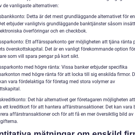
 de vanligaste alternativen:
rsbankkonto: Detta är det mest grundläggande alternativet för en
 Det erbjuder vanligtvis grundläggande banktjänster såsom insätt
elektroniska överföringar och en checkbok.
ssparkonto: Ett affärssparkonto ger möjligheten att tjäna ränta 
ets överskottskapital. Det är en vanligt förekommande option fö
re som vill spara pengar på kort sikt.
rssparkonto med högre ränta: Vissa banker erbjuder specifika
arkonton med högre ränta för att locka till sig enskilda firmor. 
kan vara fördelaktiga för företag med stora volymer av
tskapital.
skreditkonto: Det här alternativet ger företagaren möjligheten att
ett kreditkort för att hantera affärstransaktioner. Det kan vara 
rera affärstransaktioner och för att få en mer översiktlig bild av
gifterna.
titativa mätningar om enskild fi