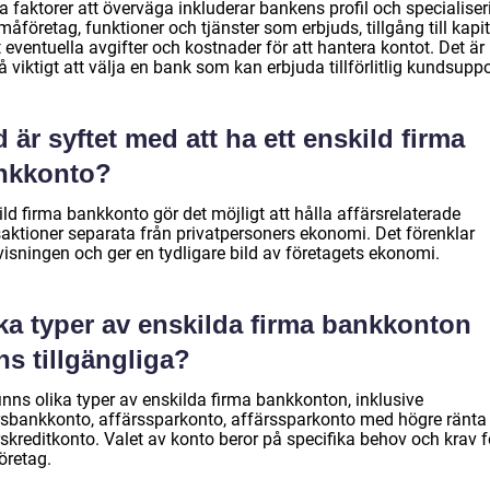
 faktorer att överväga inkluderar bankens profil och specialiser
måföretag, funktioner och tjänster som erbjuds, tillgång till kapit
eventuella avgifter och kostnader för att hantera kontot. Det är
 viktigt att välja en bank som kan erbjuda tillförlitlig kundsuppo
 är syftet med att ha ett enskild firma
nkkonto?
ld firma bankkonto gör det möjligt att hålla affärsrelaterade
saktioner separata från privatpersoners ekonomi. Det förenklar
visningen och ger en tydligare bild av företagets ekonomi.
ka typer av enskilda firma bankkonton
ns tillgängliga?
inns olika typer av enskilda firma bankkonton, inklusive
rsbankkonto, affärssparkonto, affärssparkonto med högre ränta
skreditkonto. Valet av konto beror på specifika behov och krav f
företag.