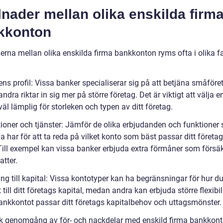
lnader mellan olika enskilda firm
kkonton
erna mellan olika enskilda firma bankkonton ryms ofta i olika fa
ns profil: Vissa banker specialiserar sig på att betjäna småföre
dra riktar in sig mer på större företag. Det är viktigt att välja 
äl lämplig för storleken och typen av ditt företag.
tioner och tjänster: Jämför de olika erbjudanden och funktioner
 har för att ta reda på vilket konto som bäst passar ditt företa
Till exempel kan vissa banker erbjuda extra förmåner som försä
atter.
ång till kapital: Vissa kontotyper kan ha begränsningar för hur d
till ditt företags kapital, medan andra kan erbjuda större flexibil
 bankkontot passar ditt företags kapitalbehov och uttagsmönster.
sk genomgång av för- och nackdelar med enskild firma bankkon