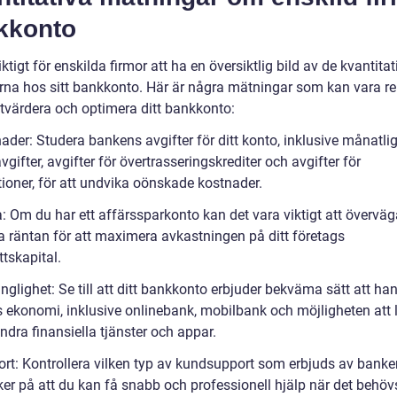
kkonto
iktigt för enskilda firmor att ha en översiktlig bild av de kvantitat
rna hos sitt bankkonto. Här är några mätningar som kan vara re
utvärdera och optimera ditt bankkonto:
ader: Studera bankens avgifter för ditt konto, inklusive månatli
vgifter, avgifter för övertrasseringskrediter och avgifter för
tioner, för att undvika oönskade kostnader.
a: Om du har ett affärssparkonto kan det vara viktigt att övervä
a räntan för att maximera avkastningen på ditt företags
tskapital.
änglighet: Se till att ditt bankkonto erbjuder bekväma sätt att han
s ekonomi, inklusive onlinebank, mobilbank och möjligheten att 
 andra finansiella tjänster och appar.
ort: Kontrollera vilken typ av kundsupport som erbjuds av banken
ker på att du kan få snabb och professionell hjälp när det behöv