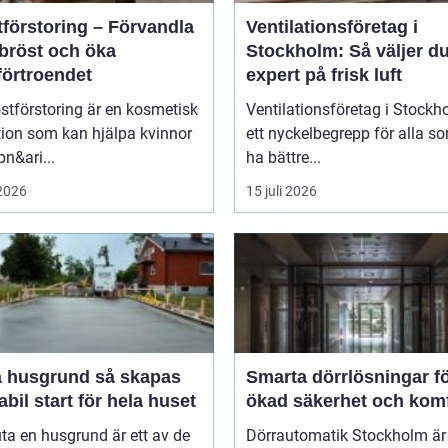
tförstoring – Förvandla
Ventilationsföretag i
 bröst och öka
Stockholm: Så väljer du
förtroendet
expert på frisk luft
stförstoring är en kosmetisk
Ventilationsföretag i Stockh
tion som kan hjälpa kvinnor
ett nyckelbegrepp för alla so
pn&ari...
ha bättre...
 2026
15 juli 2026
usgrund så skapas
Smarta dörrlösningar f
abil start för hela huset
ökad säkerhet och kom
uta en husgrund är ett av de
Dörrautomatik Stockholm är