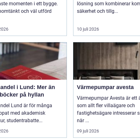
aste momenten i ett bygge.
lösning som kombinerar kom
nomtänkt och väl utförd
säkerhet och tillg...
 2026
10 juli 2026
andel i Lund: Mer än
Värmepumpar avesta
 böcker på hyllan
Värmepumpar Avesta är ett
ndel Lund är för många
som allt fler villaägare och
ippat med akademisk
fastighetsägare intresserar s
tur, studentrabatte...
när ...
 2026
09 juli 2026