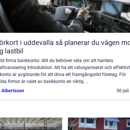
rt i uddevalla så planerar du vägen mot
g lastbil
ld firma bankkonto: Allt du behöver veta om att hantera
sfinansiering Introduktion: Att ha ett välorganiserat och effektivt
onto är avgörande för att driva ett framgångsrikt företag. För
lda firmor är valet av bankkonto en viktig ...
a Albertsson
30 jul