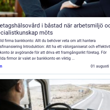
agshälsovård i båstad när arbetsmiljö och
cialistkunskap möts
ld firma bankkonto: Allt du behöver veta om att hantera
sfinansiering Introduktion: Att ha ett välorganiserat och effektivt
onto är avgörande för att driva ett framgångsrikt företag. För
lda firmor är valet av bankkonto en viktig ...
n
01 augusti