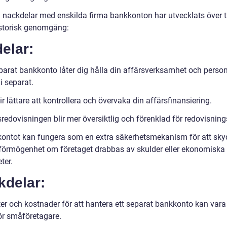
h nackdelar med enskilda firma bankkonton har utvecklats över t
istorisk genomgång:
elar:
parat bankkonto låter dig hålla din affärsverksamhet och person
 separat.
ir lättare att kontrollera och övervaka din affärsfinansiering.
redovisningen blir mer översiktlig och förenklad för redovisning
ontot kan fungera som en extra säkerhetsmekanism för att sky
 förmögenhet om företaget drabbas av skulder eller ekonomiska
ter.
kdelar:
ter och kostnader för att hantera ett separat bankkonto kan vara
ör småföretagare.