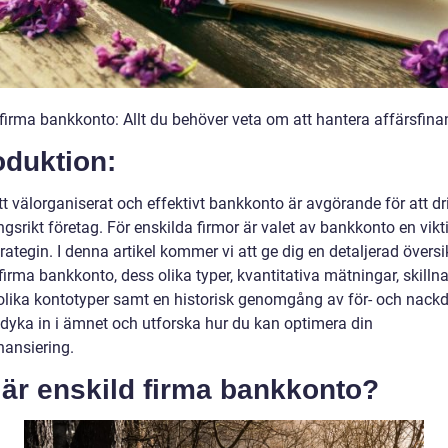
 firma bankkonto: Allt du behöver veta om att hantera affärsfina
oduktion:
tt välorganiserat och effektivt bankkonto är avgörande för att dr
srikt företag. För enskilda firmor är valet av bankkonto en vikt
rategin. I denna artikel kommer vi att ge dig en detaljerad översi
firma bankkonto, dess olika typer, kvantitativa mätningar, skilln
olika kontotyper samt en historisk genomgång av för- och nackd
 dyka in i ämnet och utforska hur du kan optimera din
nansiering.
 är enskild firma bankkonto?