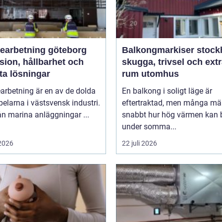
bearbetning göteborg
Balkongmarkiser stoc
sion, hållbarhet och
skugga, trivsel och ext
ta lösningar
rum utomhus
arbetning är en av de dolda
En balkong i soligt läge är
elarna i västsvensk industri.
eftertraktad, men många mä
rån marina anläggningar ...
snabbt hur hög värmen kan b
under somma...
 2026
22 juli 2026