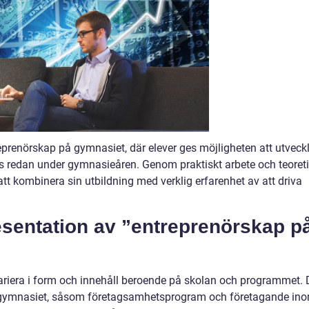
reprenörskap på gymnasiet, där elever ges möjligheten att utveck
s redan under gymnasieåren. Genom praktiskt arbete och teoret
att kombinera sin utbildning med verklig erfarenhet av att driva
esentation av ”entreprenörskap p
riera i form och innehåll beroende på skolan och programmet. 
ap gymnasiet, såsom företagsamhetsprogram och företagande in