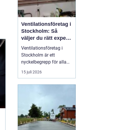
Ventilationsföretag i
Stockholm: Så
väljer du rätt expert
på frisk luft
Ventilationsföretag i
Stockholm är ett
nyckelbegrepp för alla
som vill ha bättre
15 juli 2026
inomhusluft, lägre
energikostnader och ett
tryggt boende. När du
söker efter ett kunnigt
företag i huvudstaden
som kan hjälp...