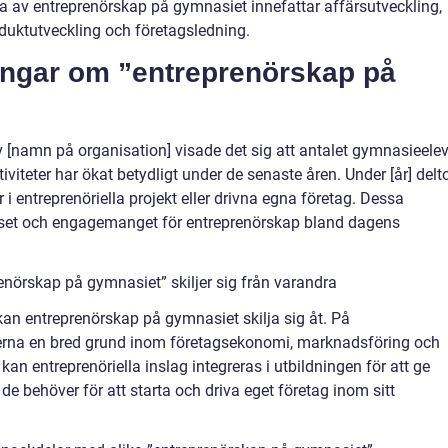
 av entreprenörskap på gymnasiet innefattar affärsutveckling,
duktutveckling och företagsledning.
ningar om ”entreprenörskap på
[namn på organisation] visade det sig att antalet gymnasieelev
tiviteter har ökat betydligt under de senaste åren. Under [år] delt
i entreprenöriella projekt eller drivna egna företag. Dessa
sset och engagemanget för entreprenörskap bland dagens
enörskap på gymnasiet” skiljer sig från varandra
an entreprenörskap på gymnasiet skilja sig åt. På
rna en bred grund inom företagsekonomi, marknadsföring och
n entreprenöriella inslag integreras i utbildningen för att ge
e behöver för att starta och driva eget företag inom sitt