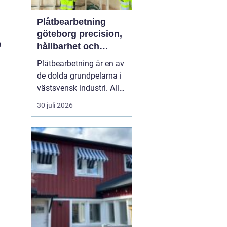
Plåtbearbetning
göteborg precision,
a
hållbarhet och
smarta lösningar
Plåtbearbetning är en av
de dolda grundpelarna i
västsvensk industri. Allt
från marina
30 juli 2026
anläggningar längs
kusten till avancerade
maskiner, räcken i
offentliga miljöer och
specialtillverkade
komponenter tillverkas
med hjälp av
plåtbearbetning. När
för...