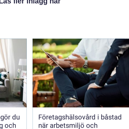
Läs fler inlägg här
Företagshälsovård i båstad
ig och
när arbetsmiljö och