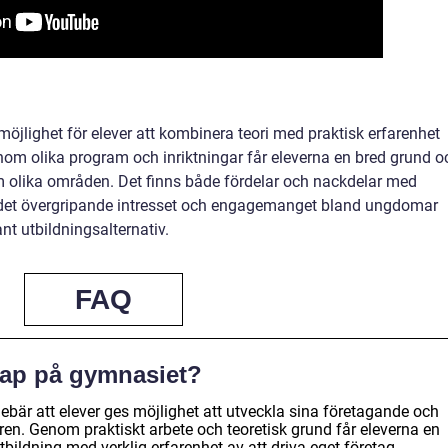
öjlighet för elever att kombinera teori med praktisk erfarenhet
om olika program och inriktningar får eleverna en bred grund o
nom olika områden. Det finns både fördelar och nackdelar med
det övergripande intresset och engagemanget bland ungdomar
ant utbildningsalternativ.
FAQ
kap på gymnasiet?
bär att elever ges möjlighet att utveckla sina företagande och
en. Genom praktiskt arbete och teoretisk grund får eleverna en
tbildning med verklig erfarenhet av att driva eget företag.