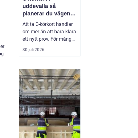
uddevalla så
planerar du vägen
mot tung lastbil
Att ta C-körkort handlar
om mer än att bara klara
ett nytt prov. För många
betyder det en chans till
er
30 juli 2026
ett nytt yrke, en starkare
og
position på
arbetsmarknaden eller
en naturlig utveckling i
ett jobb inom transport
och logistik. I Uddevalla
finns goda mö...