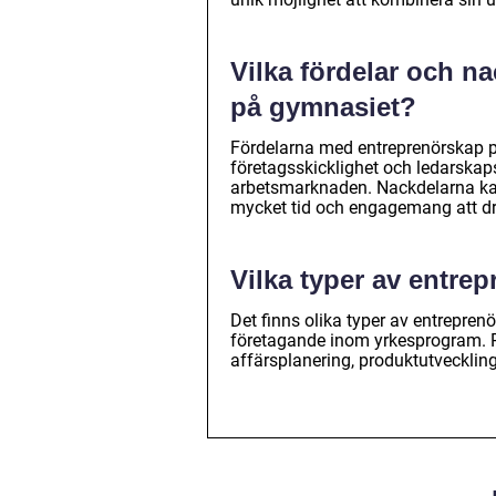
Vilka fördelar och n
på gymnasiet?
Fördelarna med entreprenörskap p
företagsskicklighet och ledarskaps
arbetsmarknaden. Nackdelarna kan
mycket tid och engagemang att dr
Vilka typer av entre
Det finns olika typer av entrepr
företagande inom yrkesprogram. Po
affärsplanering, produktutvecklin