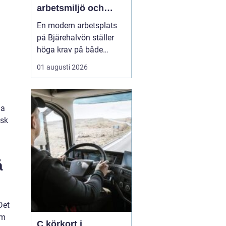
arbetsmiljö och
specialistkunskap
En modern arbetsplats
möts
på Bjärehalvön ställer
höga krav på både
ledning och
01 augusti 2026
medarbetare. Tempot är
högt, många roller är
breda och gränsen
la
mellan jobb och privatliv
isk
blir ibland suddig.
Samtidigt förväntas
hållbara prestationer
över tid. I den verkligh...
å
Det
om
C körkort i