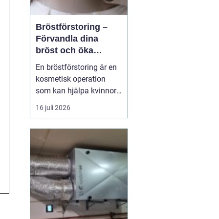
Bröstförstoring –
Förvandla dina
bröst och öka
självförtroendet
En bröstförstoring är en
kosmetisk operation
som kan hjälpa kvinnor
att uppnå de bröst de
16 juli 2026
alltid har drömt om.
Oavsett om det handlar
om att återställa
volymen efter graviditet
och amning, korrigera
oj&a...