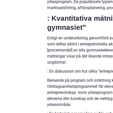
yrkesprogram. De populäraste typerna
marknadsföring, affärsplanering, pro
: Kvantitativa mät
gymnasiet”
Enligt en undersökning genomförd av 
som deltar aktivt i entreprenöriella ak
[procentandel] av alla gymnasieelever 
mätningar visar på det ökande intre
ungdomar.
: En diskussion om hur olika ”entrepr
Beroende på program och inriktning k
företagsamhetsprogrammet får eleve
entreprenörskap. Inom yrkesprogram ka
eleverna den kunskap och de verktyg d
yrkesområde.