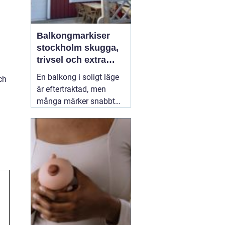
Balkongmarkiser
stockholm skugga,
trivsel och extra
rum utomhus
En balkong i soligt läge
ch
är eftertraktad, men
många märker snabbt
hur hög värmen kan bli
under sommarhalvåret.
Glasräcken, mörka
fasader och stadens
reflekterande ytor gör att
solen ofta upplevs
starkare i Stockholm än
förväntat. Med
22 juli
2026