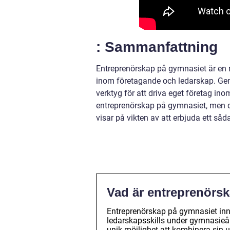
: Sammanfattning
Entreprenörskap på gymnasiet är en m
inom företagande och ledarskap. Gen
verktyg för att driva eget företag i
entreprenörskap på gymnasiet, men 
visar på vikten av att erbjuda ett såd
Vad är entreprenörs
Entreprenörskap på gymnasiet inne
ledarskapsskills under gymnasieår
unik möjlighet att kombinera sin u