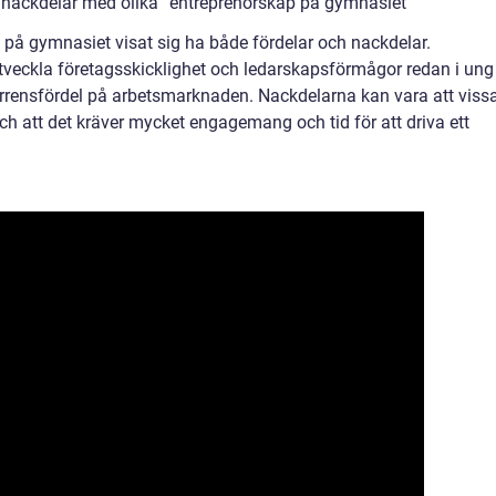
h nackdelar med olika ”entreprenörskap på gymnasiet”
på gymnasiet visat sig ha både fördelar och nackdelar.
tveckla företagsskicklighet och ledarskapsförmågor redan i ung
kurrensfördel på arbetsmarknaden. Nackdelarna kan vara att viss
ch att det kräver mycket engagemang och tid för att driva ett