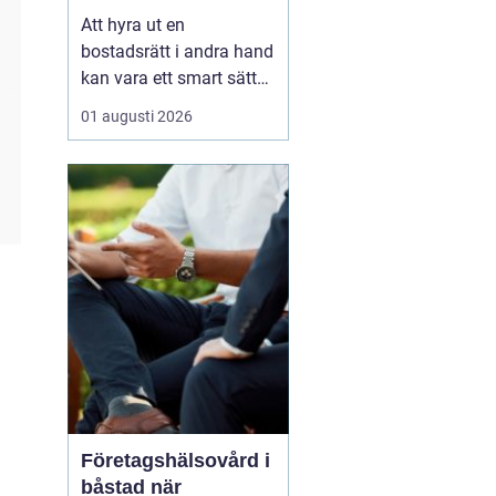
laglig och lönsam
Att hyra ut en
bostadsrätt i andra hand
kan vara ett smart sätt
att täcka kostnader eller
01 augusti 2026
behålla boendet under
en period i en annan
stad. Samtidigt upplever
många att regler,
tillstånd, hyresnivå och
försäkringar känns
krångliga. Med rätt
kunskap gå...
Företagshälsovård i
båstad när