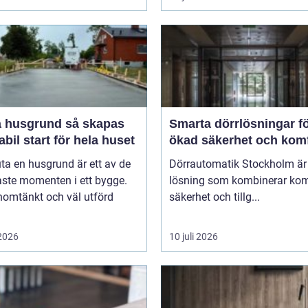
usgrund så skapas
Smarta dörrlösningar f
abil start för hela huset
ökad säkerhet och kom
uta en husgrund är ett av de
Dörrautomatik Stockholm är
aste momenten i ett bygge.
lösning som kombinerar kom
nomtänkt och väl utförd
säkerhet och tillg...
 2026
10 juli 2026