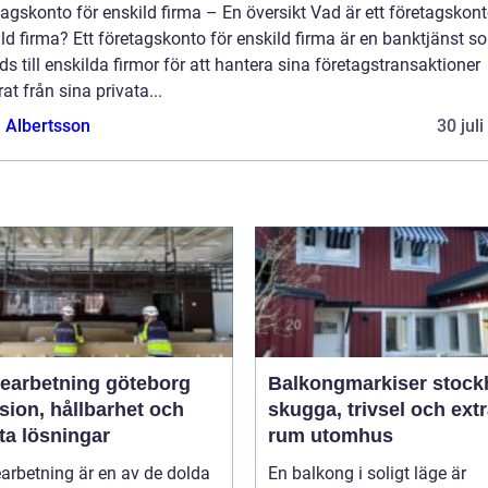
agskonto för enskild firma – En översikt Vad är ett företagskont
ld firma? Ett företagskonto för enskild firma är en banktjänst s
ds till enskilda firmor för att hantera sina företagstransaktioner
at från sina privata...
a Albertsson
30 jul
bearbetning göteborg
Balkongmarkiser stoc
sion, hållbarhet och
skugga, trivsel och ext
ta lösningar
rum utomhus
arbetning är en av de dolda
En balkong i soligt läge är