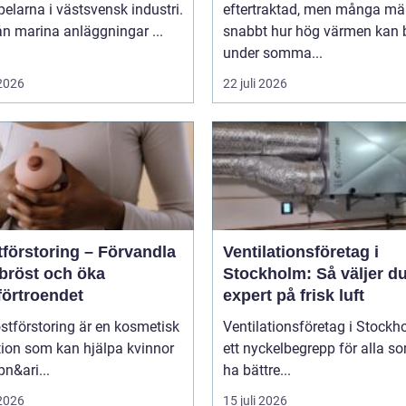
elarna i västsvensk industri.
eftertraktad, men många mä
rån marina anläggningar ...
snabbt hur hög värmen kan b
under somma...
 2026
22 juli 2026
tförstoring – Förvandla
Ventilationsföretag i
 bröst och öka
Stockholm: Så väljer du
förtroendet
expert på frisk luft
stförstoring är en kosmetisk
Ventilationsföretag i Stockh
tion som kan hjälpa kvinnor
ett nyckelbegrepp för alla so
pn&ari...
ha bättre...
 2026
15 juli 2026