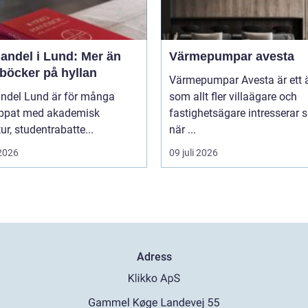
andel i Lund: Mer än
Värmepumpar avesta
 böcker på hyllan
Värmepumpar Avesta är ett
ndel Lund är för många
som allt fler villaägare och
ippat med akademisk
fastighetsägare intresserar s
tur, studentrabatte...
när ...
 2026
09 juli 2026
Adress