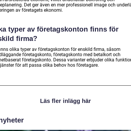
teplanering. Det ger även en mer professionell image och underlä
eringen av företagets ekonomi.
ka typer av företagskonton finns för
kild firma?
inns olika typer av företagskonton för enskild firma, såsom
dläggande företagskonto, företagskonto med betalkort och
netbaserat företagskonto. Dessa varianter erbjuder olika funktio
jänster för att passa olika behov hos företagare.
Läs fler inlägg här
 nyheter