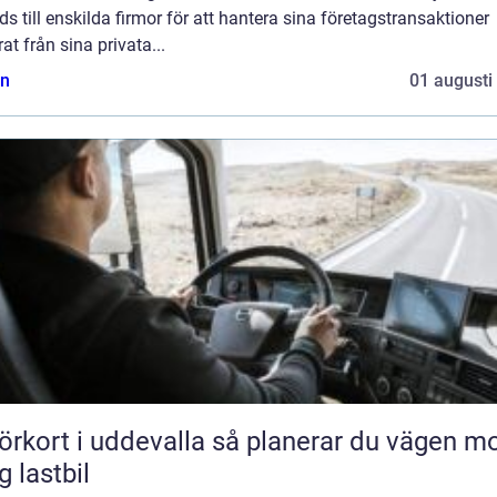
ds till enskilda firmor för att hantera sina företagstransaktioner
at från sina privata...
n
01 augusti
rt i uddevalla så planerar du vägen mot
g lastbil