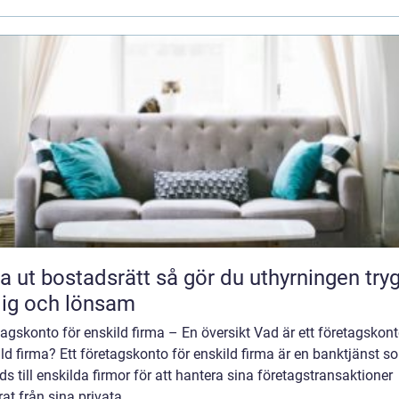
bostadsrätt så gör du uthyrningen trygg,
lig och lönsam
agskonto för enskild firma – En översikt Vad är ett företagskont
ld firma? Ett företagskonto för enskild firma är en banktjänst s
ds till enskilda firmor för att hantera sina företagstransaktioner
at från sina privata...