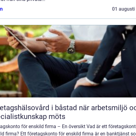
n
01 augusti
agshälsovård i båstad när arbetsmiljö och
cialistkunskap möts
agskonto för enskild firma – En översikt Vad är ett företagskont
ld firma? Ett företagskonto för enskild firma är en banktjänst s