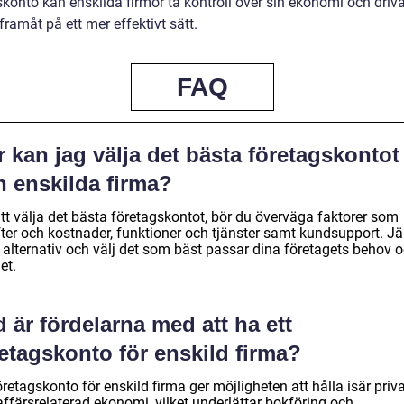
skonto kan enskilda firmor ta kontroll över sin ekonomi och driv
framåt på ett mer effektivt sätt.
FAQ
 kan jag välja det bästa företagskontot
n enskilda firma?
att välja det bästa företagskontot, bör du överväga faktorer som
fter och kostnader, funktioner och tjänster samt kundsupport. J
a alternativ och välj det som bäst passar dina företagets behov 
et.
 är fördelarna med att ha ett
etagskonto för enskild firma?
öretagskonto för enskild firma ger möjligheten att hålla isär priv
ffärsrelaterad ekonomi, vilket underlättar bokföring och