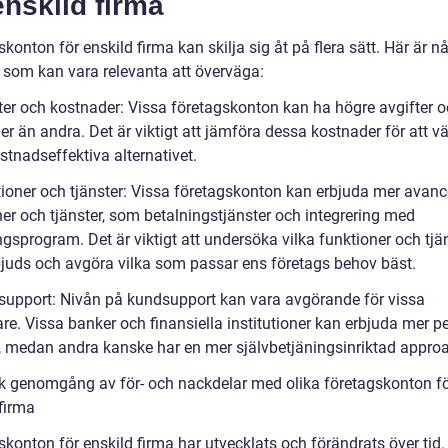
enskild firma
konton för enskild firma kan skilja sig åt på flera sätt. Här är n
r som kan vara relevanta att överväga:
fter och kostnader: Vissa företagskonton kan ha högre avgifter 
r än andra. Det är viktigt att jämföra dessa kostnader för att vä
stnadseffektiva alternativet.
tioner och tjänster: Vissa företagskonton kan erbjuda mer avan
ner och tjänster, som betalningstjänster och integrering med
gsprogram. Det är viktigt att undersöka vilka funktioner och tjä
juds och avgöra vilka som passar ens företags behov bäst.
support: Nivån på kundsupport kan vara avgörande för vissa
re. Vissa banker och finansiella institutioner kan erbjuda mer p
, medan andra kanske har en mer självbetjäningsinriktad appro
sk genomgång av för- och nackdelar med olika företagskonton f
firma
konton för enskild firma har utvecklats och förändrats över tid.