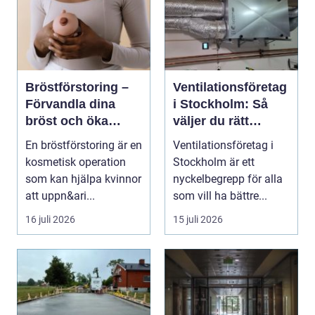
Bröstförstoring –
Ventilationsföretag
Förvandla dina
i Stockholm: Så
bröst och öka
väljer du rätt
självförtroendet
expert på frisk luft
En bröstförstoring är en
Ventilationsföretag i
kosmetisk operation
Stockholm är ett
som kan hjälpa kvinnor
nyckelbegrepp för alla
att uppn&ari...
som vill ha bättre...
16 juli 2026
15 juli 2026