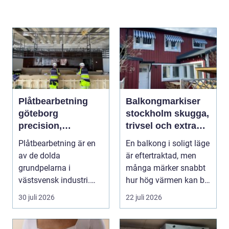
Plåtbearbetning
Balkongmarkiser
göteborg
stockholm skugga,
precision,
trivsel och extra
hållbarhet och
rum utomhus
Plåtbearbetning är en
En balkong i soligt läge
smarta lösningar
av de dolda
är eftertraktad, men
grundpelarna i
många märker snabbt
västsvensk industri.
hur hög värmen kan bli
Allt från marina
under somma...
30 juli 2026
22 juli 2026
anläggningar ...