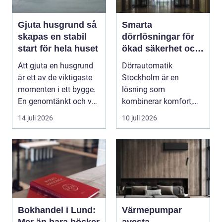
Gjuta husgrund så
Smarta
skapas en stabil
dörrlösningar för
start för hela huset
ökad säkerhet och
komfort
Att gjuta en husgrund
Dörrautomatik
är ett av de viktigaste
Stockholm är en
momenten i ett bygge.
lösning som
En genomtänkt och väl
kombinerar komfort,
utförd gru...
säkerhet och tillg...
14 juli 2026
10 juli 2026
Bokhandel i Lund:
Värmepumpar
Mer än bara böcker
avesta