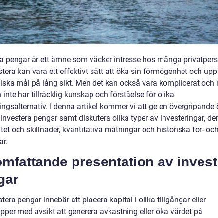
ra pengar är ett ämne som väcker intresse hos många privatpers
stera kan vara ett effektivt sätt att öka sin förmögenhet och up
ska mål på lång sikt. Men det kan också vara komplicerat och ri
nte har tillräcklig kunskap och förståelse för olika
ingsalternativ. I denna artikel kommer vi att ge en övergripande 
 investera pengar samt diskutera olika typer av investeringar, de
tet och skillnader, kvantitativa mätningar och historiska för- oc
ar.
mfattande presentation av invest
gar
stera pengar innebär att placera kapital i olika tillgångar eller
pper med avsikt att generera avkastning eller öka värdet på