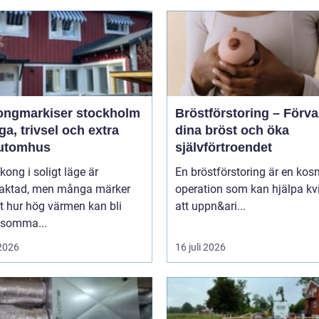
ongmarkiser stockholm
Bröstförstoring – Förv
a, trivsel och extra
dina bröst och öka
utomhus
självförtroendet
kong i soligt läge är
En bröstförstoring är en kos
traktad, men många märker
operation som kan hjälpa kv
t hur hög värmen kan bli
att uppn&ari...
 somma...
 2026
16 juli 2026