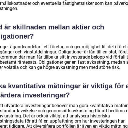
rhållskostnader och eventuella fastighetsrisker som kan påverk
stningen.
 är skillnaden mellan aktier och
ligationer?
r ger ägandeandelar i ett företag och ger möjlighet till del i före
ångar och vinstutdelningar. Obligationer är lån till en stat, före
 kommun där man får tillbaka sitt investerade belopp vid förfall ti
tbestämt räntesats. Obligationer ger en fast avkastning, medan a
er volatila och kan ge högre avkastning men med större risk.
ka kvantitativa mätningar är viktiga för a
ärdera investeringar?
att utvärdera investeringar behöver man göra kvantitativa mätni
standardavvikelse och genomsnittsavkastning för att bedöma r
vkastning. Det är också viktigt att analysera historiska
stningsdata för att få en uppfattning om hur investeringen har
erat tidigare. Att diversifiera portföljen är även en viktig mätning