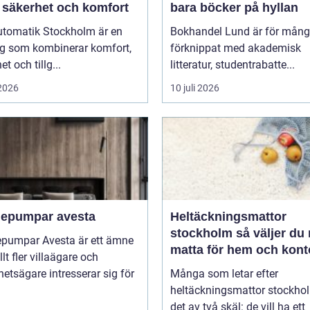
 säkerhet och komfort
bara böcker på hyllan
utomatik Stockholm är en
Bokhandel Lund är för mån
ng som kombinerar komfort,
förknippat med akademisk
t och tillg...
litteratur, studentrabatte...
 2026
10 juli 2026
epumpar avesta
Heltäckningsmattor
stockholm så väljer du rätt
pumpar Avesta är ett ämne
matta för hem och kont
lt fler villaägare och
hetsägare intresserar sig för
Många som letar efter
heltäckningsmattor stockho
det av två skäl: de vill ha ett