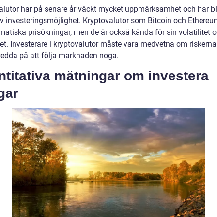
alutor har på senare år väckt mycket uppmärksamhet och har bli
av investeringsmöjlighet. Kryptovalutor som Bitcoin och Ethereu
matiska prisökningar, men de är också kända för sin volatilitet 
et. Investerare i kryptovalutor måste vara medvetna om riskern
redda på att följa marknaden noga.
titativa mätningar om investera
gar