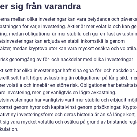
jer sig från varandra
derna mellan olika investeringar kan vara betydande och påverka
stningen för varje investering. Aktier är mer volatila och kan g
ing, medan obligationer är mer stabila och ger en fast avkastnin
etsinvesteringar kan erbjuda en stabil inkomstkälla genom
täkter, medan kryptovalutor kan vara mycket osäkra och volatila
orisk genomgång av för- och nackdelar med olika investeringar
kt sett har olika investeringar haft sina egna för- och nackdelar. 
rellt sett haft högre avkastning än obligationer på lång sikt, me
r volatila och innebär en större risk. Obligationer har betrakta
re investering, men ger vanligtvis en lägre avkastning.
tsinvesteringar har vanligtvis varit mer stabila och erbjudit möjli
komst genom hyror och kapitalvinst genom prisökningar. Krypto
lativt ny investeringsform och deras historia är än så länge kort
t sig vara mycket volatila och osäkra på grund av bristande regl
kulation.