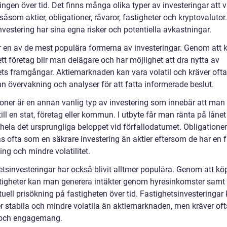
ingen över tid. Det finns många olika typer av investeringar att v
såsom aktier, obligationer, råvaror, fastigheter och kryptovalutor.
nvestering har sina egna risker och potentiella avkastningar.
är en av de mest populära formerna av investeringar. Genom att 
 ett företag blir man delägare och har möjlighet att dra nytta av
ets framgångar. Aktiemarknaden kan vara volatil och kräver ofta
n övervakning och analyser för att fatta informerade beslut.
ioner är en annan vanlig typ av investering som innebär att man 
ill en stat, företag eller kommun. I utbyte får man ränta på lånet
 hela det ursprungliga beloppet vid förfallodatumet. Obligationer
s ofta som en säkrare investering än aktier eftersom de har en f
ng och mindre volatilitet.
etsinvesteringar har också blivit alltmer populära. Genom att k
tigheter kan man generera intäkter genom hyresinkomster samt 
uell prisökning på fastigheten över tid. Fastighetsinvesteringar
r stabila och mindre volatila än aktiemarknaden, men kräver of
 och engagemang.