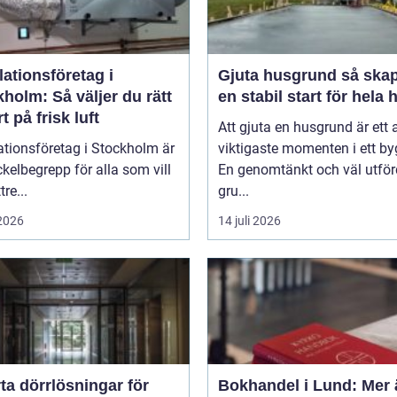
lationsföretag i
Gjuta husgrund så skapas
holm: Så väljer du rätt
en stabil start för hela 
t på frisk luft
Att gjuta en husgrund är ett 
ationsföretag i Stockholm är
viktigaste momenten i ett by
ckelbegrepp för alla som vill
En genomtänkt och väl utför
re...
gru...
 2026
14 juli 2026
ta dörrlösningar för
Bokhandel i Lund: Mer 