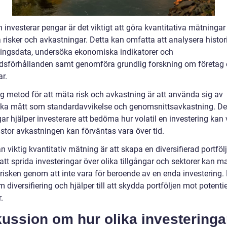
investerar pengar är det viktigt att göra kvantitativa mätningar 
risker och avkastningar. Detta kan omfatta att analysera histor
ingsdata, undersöka ekonomiska indikatorer och
sförhållanden samt genomföra grundlig forskning om företag e
ar.
ig metod för att mäta risk och avkastning är att använda sig av
iska mått som standardavvikelse och genomsnittsavkastning. D
r hjälper investerare att bedöma hur volatil en investering kan 
 stor avkastningen kan förväntas vara över tid.
 viktig kvantitativ mätning är att skapa en diversifierad portfölj
tt sprida investeringar över olika tillgångar och sektorer kan m
risken genom att inte vara för beroende av en enda investering. 
 diversifiering och hjälper till att skydda portföljen mot potentie
.
ussion om hur olika investeringa