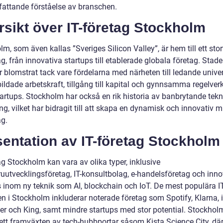
attande förståelse av branschen.
sikt över IT-företag Stockholm
m, som även kallas ”Sveriges Silicon Valley”, är hem till ett stor
ag, från innovativa startups till etablerade globala företag. Stad
 blomstrat tack vare fördelarna med närheten till ledande univer
ildade arbetskraft, tillgång till kapital och gynnsamma regelverk
tartups. Stockholm har också en rik historia av banbrytande tekn
ng, vilket har bidragit till att skapa en dynamisk och innovativ mi
ag.
entation av IT-företag Stockholm
ag Stockholm kan vara av olika typer, inklusive
uutvecklingsföretag, IT-konsultbolag, e-handelsföretag och inno
s inom ny teknik som AI, blockchain och IoT. De mest populära IT
n i Stockholm inkluderar noterade företag som Spotify, Klarna, i
ler och King, samt mindre startups med stor potential. Stockhol
ett framväxten av tech-hubbportar såsom Kista Science City, där