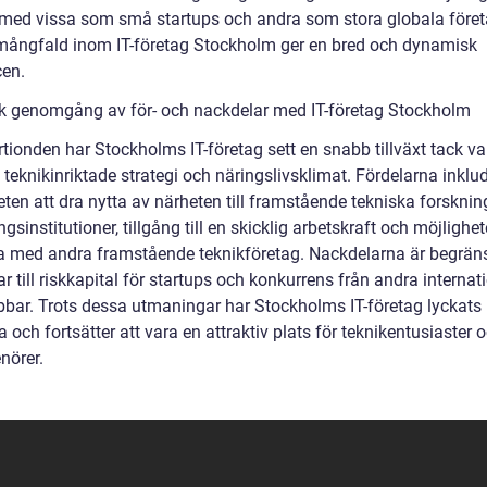
, med vissa som små startups och andra som stora globala föret
ångfald inom IT-företag Stockholm ger en bred och dynamisk
cen.
sk genomgång av för- och nackdelar med IT-företag Stockholm
tionden har Stockholms IT-företag sett en snabb tillväxt tack va
teknikinriktade strategi och näringslivsklimat. Fördelarna inklu
ten att dra nytta av närheten till framstående tekniska forsknin
ngsinstitutioner, tillgång till en skicklig arbetskraft och möjlighet
a med andra framstående teknikföretag. Nackdelarna är begrän
ar till riskkapital för startups och konkurrens från andra internat
bbar. Trots dessa utmaningar har Stockholms IT-företag lyckats
 och fortsätter att vara en attraktiv plats för teknikentusiaster 
nörer.