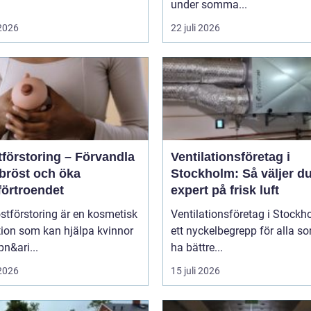
under somma...
 2026
22 juli 2026
tförstoring – Förvandla
Ventilationsföretag i
 bröst och öka
Stockholm: Så väljer du
förtroendet
expert på frisk luft
stförstoring är en kosmetisk
Ventilationsföretag i Stockh
tion som kan hjälpa kvinnor
ett nyckelbegrepp för alla so
pn&ari...
ha bättre...
 2026
15 juli 2026