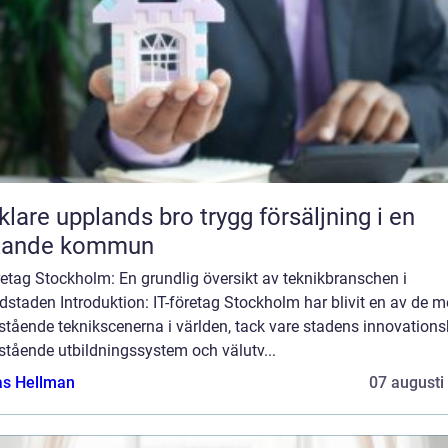
e upplands bro trygg försäljning i en
xande kommun
retag Stockholm: En grundlig översikt av teknikbranschen i
staden Introduktion: IT-företag Stockholm har blivit en av de m
tående teknikscenerna i världen, tack vare stadens innovationsk
stående utbildningssystem och välutv...
as Hellman
07 augusti