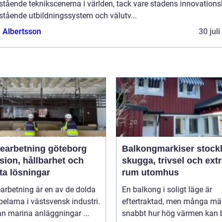
tående teknikscenerna i världen, tack vare stadens innovationsk
stående utbildningssystem och välutv...
a Albertsson
30 jul
bearbetning göteborg
Balkongmarkiser stoc
sion, hållbarhet och
skugga, trivsel och ext
ta lösningar
rum utomhus
arbetning är en av de dolda
En balkong i soligt läge är
elarna i västsvensk industri.
eftertraktad, men många mä
rån marina anläggningar ...
snabbt hur hög värmen kan b