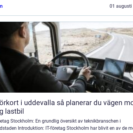
n
01 augusti
rt i uddevalla så planerar du vägen mot
g lastbil
retag Stockholm: En grundlig översikt av teknikbranschen i
staden Introduktion: IT-företag Stockholm har blivit en av de m