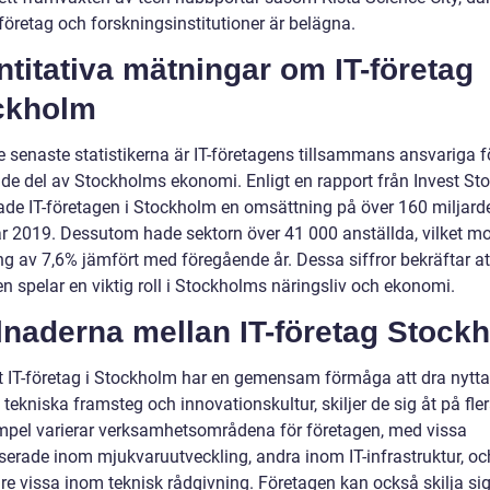
-företag och forskningsinstitutioner är belägna.
titativa mätningar om IT-företag
ckholm
e senaste statistikerna är IT-företagens tillsammans ansvariga f
de del av Stockholms ekonomi. Enligt en rapport från Invest S
ade IT-företagen i Stockholm en omsättning på över 160 miljard
år 2019. Dessutom hade sektorn över 41 000 anställda, vilket m
g av 7,6% jämfört med föregående år. Dessa siffror bekräftar att
n spelar en viktig roll i Stockholms näringsliv och ekonomi.
lnaderna mellan IT-företag Stock
tt IT-företag i Stockholm har en gemensam förmåga att dra nytta
tekniska framsteg och innovationskultur, skiljer de sig åt på fler
empel varierar verksamhetsområdena för företagen, med vissa
iserade inom mjukvaruutveckling, andra inom IT-infrastruktur, oc
are vissa inom teknisk rådgivning. Företagen kan också skilja sig