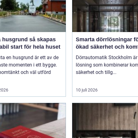
usgrund så skapas
Smarta dörrlösningar f
abil start för hela huset
ökad säkerhet och kom
uta en husgrund är ett av de
Dörrautomatik Stockholm är
aste momenten i ett bygge.
lösning som kombinerar kom
nomtänkt och väl utförd
säkerhet och tillg...
 2026
10 juli 2026