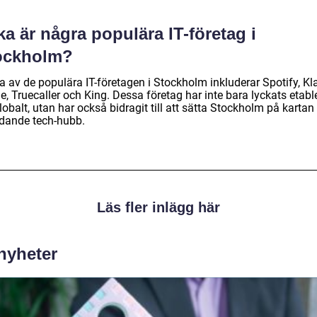
ka är några populära IT-företag i
ockholm?
a av de populära IT-företagen i Stockholm inkluderar Spotify, Kl
le, Truecaller och King. Dessa företag har inte bara lyckats etabl
lobalt, utan har också bidragit till att sätta Stockholm på karta
edande tech-hubb.
Läs fler inlägg här
 nyheter