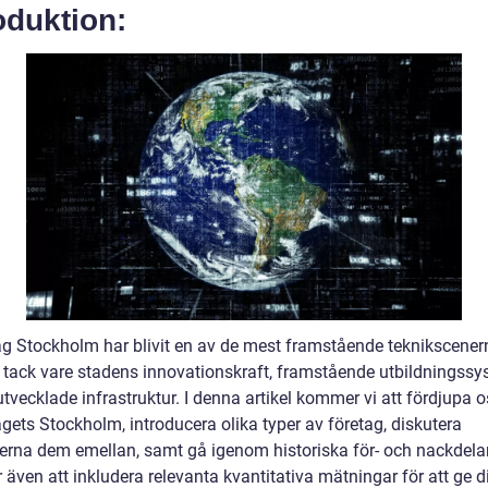
oduktion:
tag Stockholm har blivit en av de mest framstående teknikscener
, tack vare stadens innovationskraft, framstående utbildningss
tvecklade infrastruktur. I denna artikel kommer vi att fördjupa 
agets Stockholm, introducera olika typer av företag, diskutera
derna dem emellan, samt gå igenom historiska för- och nackdelar
även att inkludera relevanta kvantitativa mätningar för att ge d