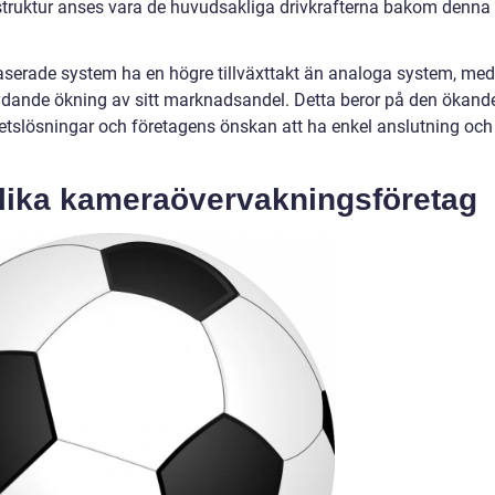
astruktur anses vara de huvudsakliga drivkrafterna bakom denna
aserade system ha en högre tillväxttakt än analoga system, me
ydande ökning av sitt marknadsandel. Detta beror på den ökand
etslösningar och företagens önskan att ha enkel anslutning och
olika kameraövervakningsföretag