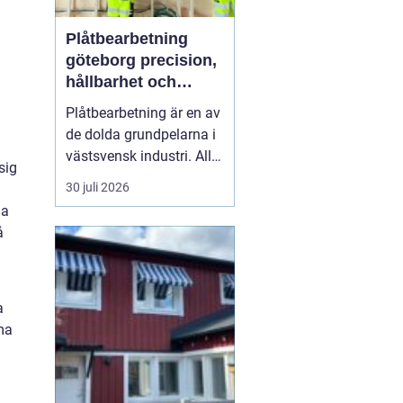
Plåtbearbetning
göteborg precision,
hållbarhet och
smarta lösningar
Plåtbearbetning är en av
de dolda grundpelarna i
västsvensk industri. Allt
sig
från marina
30 juli 2026
anläggningar längs
na
kusten till avancerade
å
maskiner, räcken i
offentliga miljöer och
specialtillverkade
komponenter tillverkas
a
med hjälp av
ma
plåtbearbetning. När
för...