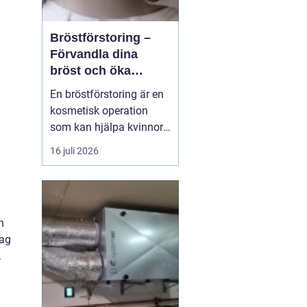
Bröstförstoring –
Förvandla dina
bröst och öka
självförtroendet
En bröstförstoring är en
kosmetisk operation
som kan hjälpa kvinnor
att uppnå de bröst de
16 juli 2026
alltid har drömt om.
Oavsett om det handlar
om att återställa
volymen efter graviditet
h
och amning, korrigera
tag
oj&a...
.