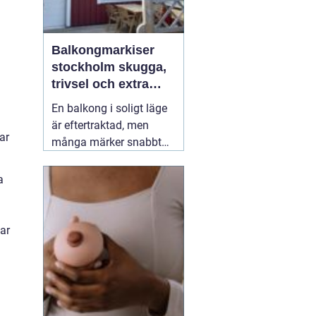
Balkongmarkiser
stockholm skugga,
trivsel och extra
rum utomhus
En balkong i soligt läge
är eftertraktad, men
ar
många märker snabbt
hur hög värmen kan bli
under sommarhalvåret.
a
Glasräcken, mörka
fasader och stadens
reflekterande ytor gör att
ar
solen ofta upplevs
starkare i Stockholm än
förväntat. Med
22 juli
2026