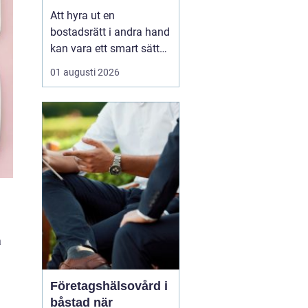
laglig och lönsam
Att hyra ut en
bostadsrätt i andra hand
kan vara ett smart sätt
att täcka kostnader eller
01 augusti 2026
behålla boendet under
en period i en annan
stad. Samtidigt upplever
många att regler,
tillstånd, hyresnivå och
försäkringar känns
krångliga. Med rätt
kunskap gå...
a
Företagshälsovård i
båstad när