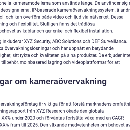
ionella kameramodellerna som används länge. De använder sig 
 videosignalerna. IP-baserade kameraövervakningssystem, å and
oll och kan överföra både video och ljud via nätverket. Dessa
g och flexibilitet. Slutligen finns det trådlösa
hovet av kablar och ger enkel och flexibel installation.
inkluderar XYZ Security, ABC Solutions och DEF Surveillance.
ka övervakningslösningar och har uppnått en betydande
het, sitt rykte och kvaliteten på sina produkter. De erbjuder int
illbehör, molnbaserad lagring och videoplattformar för att
ingar om kameraövervakning
rvakningsföretag är viktiga för att förstå marknadens omfattn
rskningsrapport från XYZ Research ökade den globala
X% under 2020 och förväntas fortsätta växa med en CAGR
XX% fram till 2025. Den växande medvetenheten om behovet a