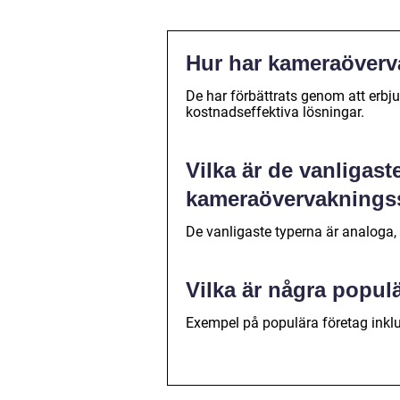
Hur har kameraöverva
De har förbättrats genom att erb
kostnadseffektiva lösningar.
Vilka är de vanligast
kameraövervakningss
De vanligaste typerna är analoga,
Vilka är några popu
Exempel på populära företag inklu