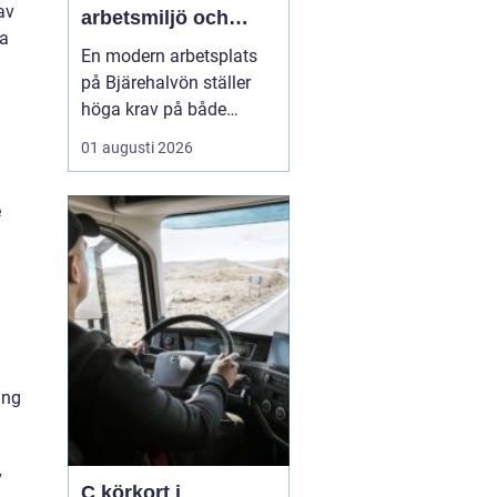
av
arbetsmiljö och
ra
specialistkunskap
En modern arbetsplats
möts
på Bjärehalvön ställer
höga krav på både
ledning och
01 augusti 2026
medarbetare. Tempot är
högt, många roller är
e
breda och gränsen
mellan jobb och privatliv
blir ibland suddig.
Samtidigt förväntas
hållbara prestationer
över tid. I den verkligh...
ing
v
C körkort i