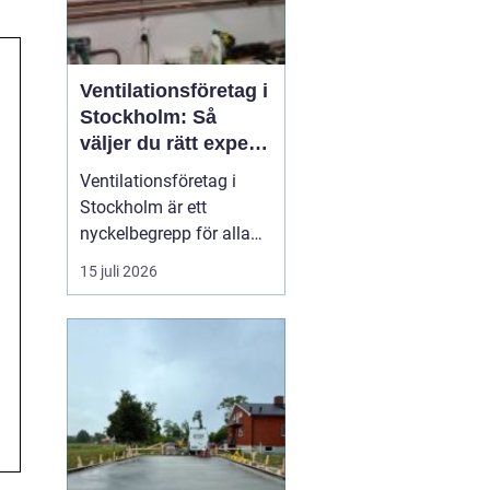
Ventilationsföretag i
Stockholm: Så
väljer du rätt expert
på frisk luft
Ventilationsföretag i
Stockholm är ett
nyckelbegrepp för alla
som vill ha bättre
15 juli 2026
inomhusluft, lägre
energikostnader och ett
tryggt boende. När du
söker efter ett kunnigt
företag i huvudstaden
som kan hjälp...