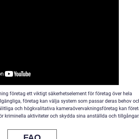
g företag ett viktigt säkerhetselement för företag över hela
illgängliga, företag kan välja system som passar deras behov oc
litliga och högkvalitativa kameraövervakningsföretag kan före
r kriminella aktiviteter och skydda sina anställda och tillgångar
FAQ