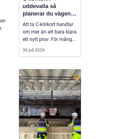
uddevalla så
planerar du vägen
dan
mot tung lastbil
Att ta C-körkort handlar
e
om mer än att bara klara
ett nytt prov. För många
betyder det en chans till
30 juli 2026
ett nytt yrke, en starkare
position på
arbetsmarknaden eller
en naturlig utveckling i
ett jobb inom transport
och logistik. I Uddevalla
finns goda mö...