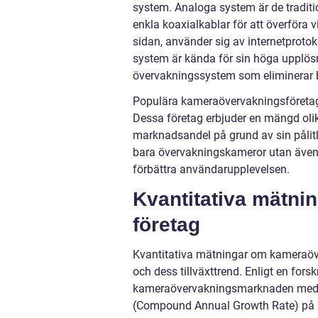
system. Analoga system är de tradit
enkla koaxialkablar för att överföra
sidan, använder sig av internetprotok
system är kända för sin höga upplösnin
övervakningssystem som eliminerar be
Populära kameraövervakningsföretag 
Dessa företag erbjuder en mängd oli
marknadsandel på grund av sin pålitlig
bara övervakningskameror utan även t
förbättra användarupplevelsen.
Kvantitativa mätn
företag
Kvantitativa mätningar om kameraöve
och dess tillväxttrend. Enligt en fo
kameraövervakningsmarknaden med X
(Compound Annual Growth Rate) på 