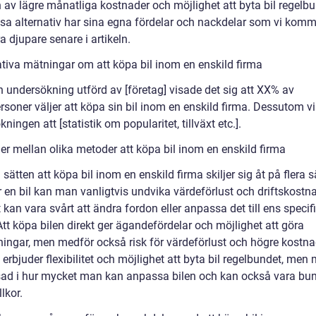
 av lägre månatliga kostnader och möjlighet att byta bil regelbu
ssa alternativ har sina egna fördelar och nackdelar som vi komm
a djupare senare i artikeln.
ativa mätningar om att köpa bil inom en enskild firma
n undersökning utförd av [företag] visade det sig att XX% av
rsoner väljer att köpa sin bil inom en enskild firma. Dessutom v
ningen att [statistik om popularitet, tillväxt etc.].
er mellan olika metoder att köpa bil inom en enskild firma
 sätten att köpa bil inom en enskild firma skiljer sig åt på flera s
 en bil kan man vanligtvis undvika värdeförlust och driftskostna
kan vara svårt att ändra fordon eller anpassa det till ens specif
tt köpa bilen direkt ger ägandefördelar och möjlighet att göra
ingar, men medför också risk för värdeförlust och högre kostna
erbjuder flexibilitet och möjlighet att byta bil regelbundet, men 
ad i hur mycket man kan anpassa bilen och kan också vara bund
llkor.