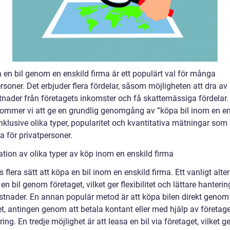
 en bil genom en enskild firma är ett populärt val för många
rsoner. Det erbjuder flera fördelar, såsom möjligheten att dra av
stnader från företagets inkomster och få skattemässiga fördelar.
 kommer vi att ge en grundlig genomgång av ”köpa bil inom en en
inklusive olika typer, popularitet och kvantitativa mätningar som 
a för privatpersoner.
ation av olika typer av köp inom en enskild firma
s flera sätt att köpa en bil inom en enskild firma. Ett vanligt alter
 en bil genom företaget, vilket ger flexibilitet och lättare hanterin
ostnader. En annan populär metod är att köpa bilen direkt genom
et, antingen genom att betala kontant eller med hjälp av företag
ring. En tredje möjlighet är att leasa en bil via företaget, vilket ge