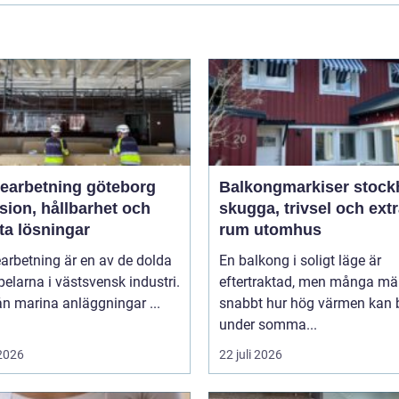
bearbetning göteborg
Balkongmarkiser stoc
sion, hållbarhet och
skugga, trivsel och ext
ta lösningar
rum utomhus
arbetning är en av de dolda
En balkong i soligt läge är
elarna i västsvensk industri.
eftertraktad, men många mä
rån marina anläggningar ...
snabbt hur hög värmen kan b
under somma...
 2026
22 juli 2026