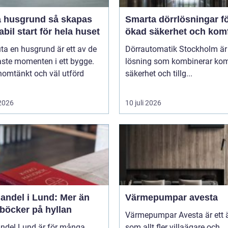
usgrund så skapas
Smarta dörrlösningar f
abil start för hela huset
ökad säkerhet och kom
uta en husgrund är ett av de
Dörrautomatik Stockholm är
aste momenten i ett bygge.
lösning som kombinerar kom
nomtänkt och väl utförd
säkerhet och tillg...
 2026
10 juli 2026
andel i Lund: Mer än
Värmepumpar avesta
 böcker på hyllan
Värmepumpar Avesta är ett
ndel Lund är för många
som allt fler villaägare och