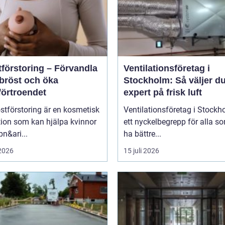
tförstoring – Förvandla
Ventilationsföretag i
 bröst och öka
Stockholm: Så väljer du
förtroendet
expert på frisk luft
stförstoring är en kosmetisk
Ventilationsföretag i Stockh
tion som kan hjälpa kvinnor
ett nyckelbegrepp för alla so
pn&ari...
ha bättre...
 2026
15 juli 2026