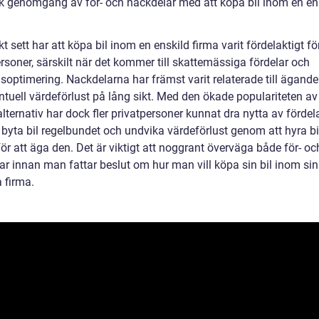
sk genomgång av för- och nackdelar med att köpa bil inom en en
kt sett har att köpa bil inom en enskild firma varit fördelaktigt fö
rsoner, särskilt när det kommer till skattemässiga fördelar och
soptimering. Nackdelarna har främst varit relaterade till ägande
ntuell värdeförlust på lång sikt. Med den ökade populariteten av
lternativ har dock fler privatpersoner kunnat dra nytta av fördel
 byta bil regelbundet och undvika värdeförlust genom att hyra bi
 för att äga den. Det är viktigt att noggrant överväga både för- oc
ar innan man fattar beslut om hur man vill köpa sin bil inom sin
 firma.