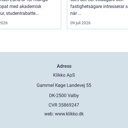
ippat med akademisk
fastighetsägare intresserar s
tur, studentrabatte...
när ...
 2026
09 juli 2026
Adress
web:
www.klikko.dk