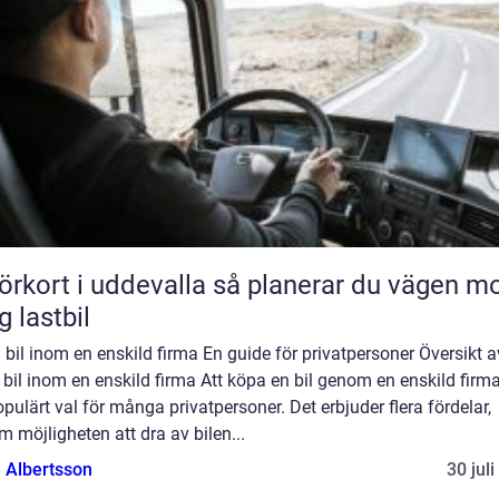
rt i uddevalla så planerar du vägen mot
g lastbil
bil inom en enskild firma En guide för privatpersoner Översikt a
bil inom en enskild firma Att köpa en bil genom en enskild firma
opulärt val för många privatpersoner. Det erbjuder flera fördelar,
 möjligheten att dra av bilen...
a Albertsson
30 jul