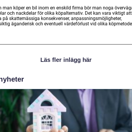
n man köper en bil inom en enskild firma bör man noga överväg
lar och nackdelar för olika köpalternativ. Det kan vara viktigt att
a på skattemässiga konsekvenser, anpassningsmöjligheter,
siktig äganderisk och eventuell värdeförlust vid olika köpmetode
Läs fler inlägg här
 nyheter