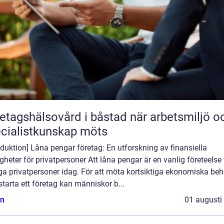
agshälsovård i båstad när arbetsmiljö och
cialistkunskap möts
oduktion] Låna pengar företag: En utforskning av finansiella
gheter för privatpersoner Att låna pengar är en vanlig företeelse 
a privatpersoner idag. För att möta kortsiktiga ekonomiska be
 starta ett företag kan människor b...
n
01 augusti