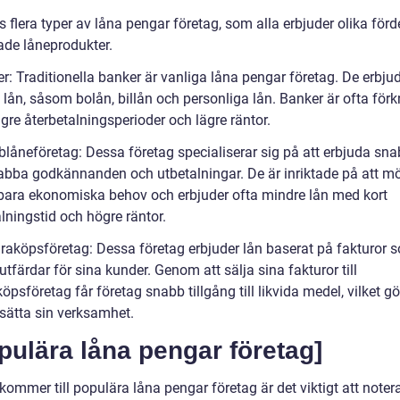
s flera typer av låna pengar företag, som alla erbjuder olika förd
ade låneprodukter.
r: Traditionella banker är vanliga låna pengar företag. De erbjud
 lån, såsom bolån, billån och personliga lån. Banker är ofta för
gre återbetalningsperioder och lägre räntor.
blåneföretag: Dessa företag specialiserar sig på att erbjuda sn
bba godkännanden och utbetalningar. De är inriktade på att m
ara ekonomiska behov och erbjuder ofta mindre lån med kort
lningstid och högre räntor.
uraköpsföretag: Dessa företag erbjuder lån baserat på fakturor 
utfärdar för sina kunder. Genom att sälja sina fakturor till
öpsföretag får företag snabb tillgång till likvida medel, vilket gö
tsätta sin verksamhet.
pulära låna pengar företag]
kommer till populära låna pengar företag är det viktigt att notera