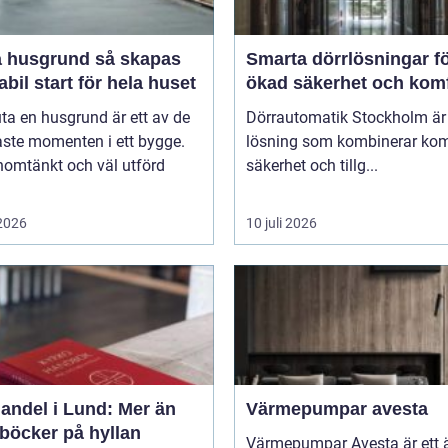
usgrund så skapas
Smarta dörrlösningar f
abil start för hela huset
ökad säkerhet och kom
uta en husgrund är ett av de
Dörrautomatik Stockholm är
aste momenten i ett bygge.
lösning som kombinerar kom
nomtänkt och väl utförd
säkerhet och tillg...
 2026
10 juli 2026
andel i Lund: Mer än
Värmepumpar avesta
 böcker på hyllan
Värmepumpar Avesta är ett