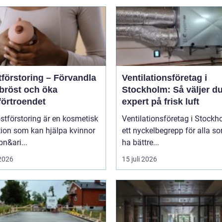
tförstoring – Förvandla
Ventilationsföretag i
 bröst och öka
Stockholm: Så väljer du
förtroendet
expert på frisk luft
stförstoring är en kosmetisk
Ventilationsföretag i Stockh
tion som kan hjälpa kvinnor
ett nyckelbegrepp för alla so
pn&ari...
ha bättre...
 2026
15 juli 2026