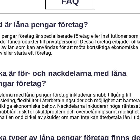
FAQ
d är låna pengar företag?
pengar företag är specialiserade företag eller institutioner som
der låneprodukter till privatpersoner. Dessa företag erbjuder olik
r av lån som kan användas för att möta kortsiktiga ekonomiska
 eller starta ett företag.
ka är för- och nackdelarna med låna
ngar företag?
larna med låna pengar företag inkluderar snabb tillgång till
siering, flexibilitet i återbetalningstider och möjlighet att hantera
siktiga ekonomiska behov. Nackdelarna inkluderar höga räntesat
nabblån, risk för skuldproblem och överbelåning samt möjlighet 
 i en ond cirkel av skulder om man inte kan återbetala lån i tid
ka typer av låna pengar företag finns d