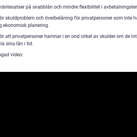
äntesatser på snabblån och mindre flexibilitet i avbetalningster
för skuldproblem och överbelåning för privatpersoner som inte h
ig ekonomisk planering.
ör att privatpersoner hamnar i en ond cirkel av skulder om de in
la sina lån i tid.
ogad video: