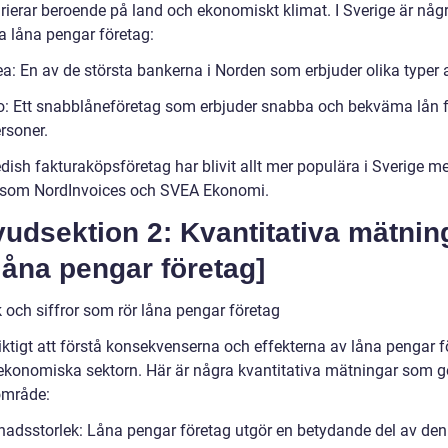
arierar beroende på land och ekonomiskt klimat. I Sverige är någ
a låna pengar företag:
a: En av de största bankerna i Norden som erbjuder olika typer a
o: Ett snabblåneföretag som erbjuder snabba och bekväma lån 
rsoner.
dish fakturaköpsföretag har blivit allt mer populära i Sverige m
 som NordInvoices och SVEA Ekonomi.
udsektion 2: Kvantitativa mätnin
åna pengar företag]
k och siffror som rör låna pengar företag
iktigt att förstå konsekvenserna och effekterna av låna pengar f
ekonomiska sektorn. Här är några kvantitativa mätningar som ge
 område:
nadsstorlek: Låna pengar företag utgör en betydande del av den