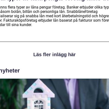
inns flera typer av låna pengar företag. Banker erbjuder olika typ
 såsom bolån, billån och personliga lån. Snabblåneföretag
ialiserar sig på snabba lån med kort återbetalningstid och högre
or. Fakturaköpsföretag erbjuder lån baserat på fakturor som före
dar till sina kunder.
Läs fler inlägg här
 nyheter