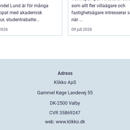
ndel Lund är för många
som allt fler villaägare och
ippat med akademisk
fastighetsägare intresserar s
tur, studentrabatte...
när ...
 2026
09 juli 2026
Adress
web:
www.klikko.dk