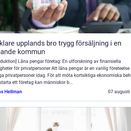
e upplands bro trygg försäljning i en
xande kommun
oduktion] Låna pengar företag: En utforskning av finansiella
gheter för privatpersoner Att låna pengar är en vanlig företeelse 
a privatpersoner idag. För att möta kortsiktiga ekonomiska be
 starta ett företag kan människor b...
as Hellman
07 augusti