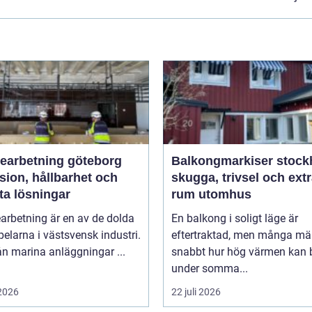
bearbetning göteborg
Balkongmarkiser stoc
sion, hållbarhet och
skugga, trivsel och ext
ta lösningar
rum utomhus
arbetning är en av de dolda
En balkong i soligt läge är
elarna i västsvensk industri.
eftertraktad, men många mä
rån marina anläggningar ...
snabbt hur hög värmen kan b
under somma...
 2026
22 juli 2026