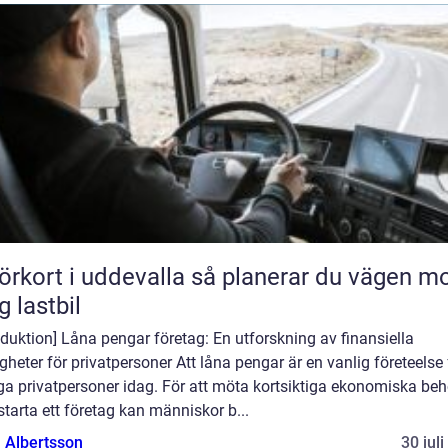
rt i uddevalla så planerar du vägen mot
g lastbil
oduktion] Låna pengar företag: En utforskning av finansiella
gheter för privatpersoner Att låna pengar är en vanlig företeelse 
a privatpersoner idag. För att möta kortsiktiga ekonomiska be
 starta ett företag kan människor b...
a Albertsson
30 jul