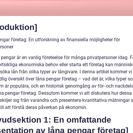
roduktion]
gar företag: En utforskning av finansiella möjligheter för
ersoner
 pengar är en vanlig företeelse för många privatpersoner idag. F
rtsiktiga ekonomiska behov eller starta ett företag kan människ
öka lån från olika typer av långivare. I denna artikel kommer vi 
lig översikt över låna pengar företag – vad det är, vilka typer s
om är populära, och en historisk genomgång av för- och nackdel
åna pengar företag. Dessutom kommer vi att diskutera hur dessa 
 skiljer sig från varandra och presentera kvantitativa mätningar
till att förstå deras påverkan på ekonomin.
vudsektion 1: En omfattande
entation av låna pengar företag]