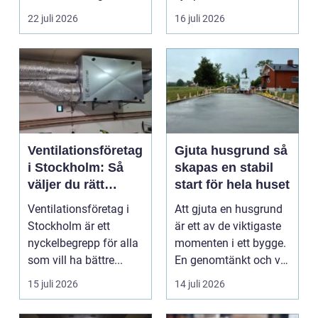
värmen kan bli under
uppn&ari...
22 juli 2026
16 juli 2026
somma...
Ventilationsföretag
Gjuta husgrund så
i Stockholm: Så
skapas en stabil
väljer du rätt
start för hela huset
expert på frisk luft
Ventilationsföretag i
Att gjuta en husgrund
Stockholm är ett
är ett av de viktigaste
nyckelbegrepp för alla
momenten i ett bygge.
som vill ha bättre...
En genomtänkt och väl
utförd gru...
15 juli 2026
14 juli 2026