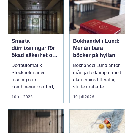
Smarta
Bokhandel i Lund:
dörrlösningar för
Mer än bara
ökad säkerhet och
böcker på hyllan
komfort
Dörrautomatik
Bokhandel Lund är för
Stockholm är en
många förknippat med
lösning som
akademisk litteratur,
kombinerar komfort,
studentrabatte...
säkerhet och tillg...
10 juli 2026
10 juli 2026