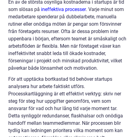
En av de största osynliga kostnaderna i startups är tid
som slösas på
ineffektiva processer
. Varje minut som
medarbetare spenderar på dubbelarbete, manuella
rutiner eller onödiga möten är pengar som försvinner
från företagets resurser. Ofta är dessa problem inte
uppenbara i början, eftersom teamet är småskaligt och
arbetsflöden är flexibla. Men när företaget växer kan
ineffektivitet snabbt leda till ökade kostnader,
förseningar i projekt och minskad produktivitet, vilket
påverkar både lönsamhet och motivation.
För att upptäcka bortkastad tid behöver startups
analysera hur arbete faktiskt utförs.
Processkartläggning är ett effektivt verktyg: skriv ner
steg för steg hur uppgifter genomförs, vem som
ansvarar för vad och hur lång tid varje moment tar.
Detta synliggör redundanser, flaskhalsar och onödiga
handoff mellan teammedlemmar. När processen blir
tydlig kan ledningen prioritera vilka moment som kan