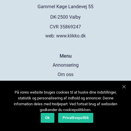
web:
www.klikko.dk
Menu
Annonsering
Om oss
Cookies
På vores website bruges cookies til at huske dine indstillinger,
Kontakta oss
statistik og personalisering af indhold og annoncer. Denne
Sitemap
information deles med tredjepart. Ved fortsat brug af websiden
godkender du cookiepolitikken.
Ok
Privatlivspolitik