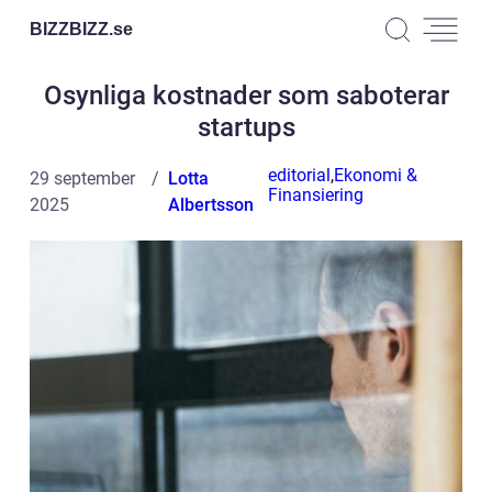
BIZZBIZZ.
se
Osynliga kostnader som saboterar
startups
editorial
,
Ekonomi &
29 september
Lotta
Finansiering
2025
Albertsson