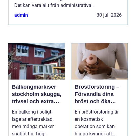
Det kan vara allt från administrativa
ineffektiviteter, onödi...
admin
30 juli 2026
Balkongmarkiser
Bröstförstoring –
stockholm skugga,
Förvandla dina
trivsel och extra
bröst och öka
rum utomhus
självförtroendet
En balkong i soligt
En bröstförstoring är
läge är eftertraktad,
en kosmetisk
men många märker
operation som kan
snabbt hur hög
hjälpa kvinnor att