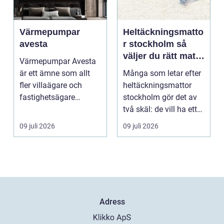
Värmepumpar
Heltäckningsmatto
avesta
r stockholm så
väljer du rätt matta
Värmepumpar Avesta
för hem och
är ett ämne som allt
Många som letar efter
kontor
fler villaägare och
heltäckningsmattor
fastighetsägare
stockholm gör det av
intresserar sig för när
två skäl: de vill ha ett
...
tystare och m...
09 juli 2026
09 juli 2026
Adress