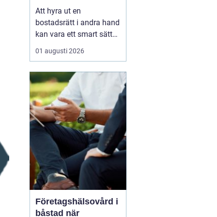
laglig och lönsam
Att hyra ut en
bostadsrätt i andra hand
kan vara ett smart sätt
att täcka kostnader eller
01 augusti 2026
behålla boendet under
en period i en annan
stad. Samtidigt upplever
många att regler,
tillstånd, hyresnivå och
försäkringar känns
krångliga. Med rätt
kunskap gå...
Företagshälsovård i
båstad när