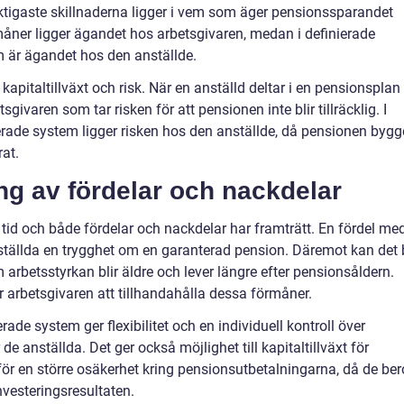
ktigaste skillnaderna ligger i vem som äger pensionssparandet
måner ligger ägandet hos arbetsgivaren, medan i definierade
 är ägandet hos den anställde.
kapitaltillväxt och risk. När en anställd deltar i en pensionsplan
givaren som tar risken för att pensionen inte blir tillräcklig. I
rade system ligger risken hos den anställde, då pensionen bygg
rat.
g av fördelar och nackdelar
 tid och både fördelar och nackdelar har framträtt. En fördel me
nställda en trygghet om en garanterad pension. Däremot kan det b
 arbetsstyrkan blir äldre och lever längre efter pensionsåldern.
ör arbetsgivaren att tillhandahålla dessa förmåner.
de system ger flexibilitet och en individuell kontroll över
 de anställda. Det ger också möjlighet till kapitaltillväxt för
ör en större osäkerhet kring pensionsutbetalningarna, då de ber
vesteringsresultaten.