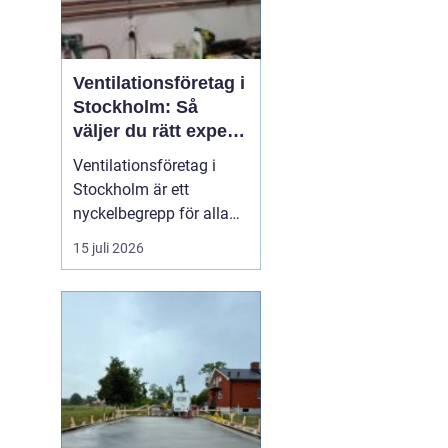
Ventilationsföretag i
Stockholm: Så
väljer du rätt expert
på frisk luft
Ventilationsföretag i
Stockholm är ett
nyckelbegrepp för alla
som vill ha bättre
15 juli 2026
inomhusluft, lägre
energikostnader och ett
tryggt boende. När du
söker efter ett kunnigt
företag i huvudstaden
som kan hjälp...