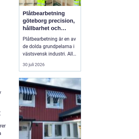
Plåtbearbetning
göteborg precision,
hållbarhet och
smarta lösningar
Plåtbearbetning är en av
de dolda grundpelarna i
västsvensk industri. Allt
från marina
30 juli 2026
anläggningar längs
kusten till avancerade
maskiner, räcken i
offentliga miljöer och
v
specialtillverkade
komponenter tillverkas
:
med hjälp av
plåtbearbetning. När
rer
för...
a