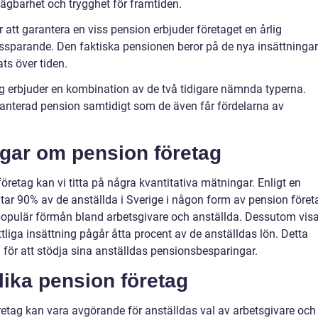
tsägbarhet och trygghet för framtiden.
ör att garantera en viss pension erbjuder företaget en årlig
onssparande. Den faktiska pensionen beror på de nya insättninga
ts över tiden.
g erbjuder en kombination av de två tidigare nämnda typerna.
aranterad pension samtidigt som de även får fördelarna av
ngar om pension företag
öretag kan vi titta på några kvantitativa mätningar. Enligt en
ar 90% av de anställda i Sverige i någon form av pension föret
h populär förmån bland arbetsgivare och anställda. Dessutom visa
liga insättning pågår åtta procent av de anställdas lön. Detta
 för att stödja sina anställdas pensionsbesparingar.
lika pension företag
retag kan vara avgörande för anställdas val av arbetsgivare och