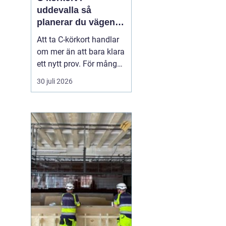
uddevalla så
planerar du vägen
mot tung lastbil
Att ta C-körkort handlar
om mer än att bara klara
ett nytt prov. För många
betyder det en chans till
30 juli 2026
ett nytt yrke, en starkare
position på
arbetsmarknaden eller
en naturlig utveckling i
ett jobb inom transport
och logistik. I Uddevalla
finns goda mö...