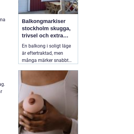
rna
Balkongmarkiser
stockholm skugga,
trivsel och extra
rum utomhus
En balkong i soligt läge
är eftertraktad, men
många märker snabbt
hur hög värmen kan bli
under sommarhalvåret.
Glasräcken, mörka
ag.
fasader och stadens
r
reflekterande ytor gör att
solen ofta upplevs
starkare i Stockholm än
förväntat. Med
22 juli
2026