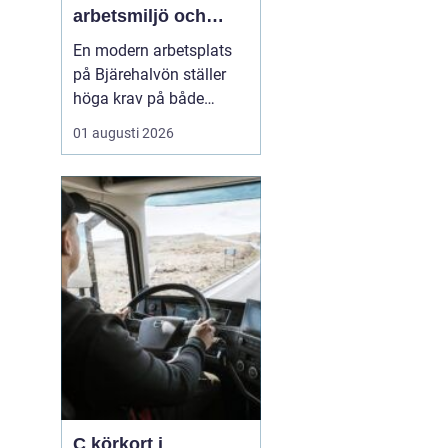
arbetsmiljö och
specialistkunskap
En modern arbetsplats
möts
på Bjärehalvön ställer
höga krav på både
ledning och
01 augusti 2026
medarbetare. Tempot är
högt, många roller är
breda och gränsen
mellan jobb och privatliv
blir ibland suddig.
Samtidigt förväntas
hållbara prestationer
över tid. I den verkligh...
C körkort i