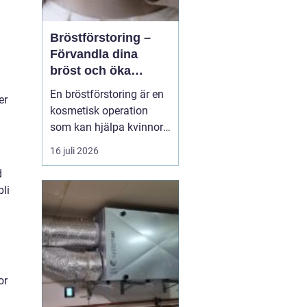
Bröstförstoring –
Förvandla dina
bröst och öka
självförtroendet
En bröstförstoring är en
er
kosmetisk operation
som kan hjälpa kvinnor
att uppnå de bröst de
16 juli 2026
alltid har drömt om.
d
Oavsett om det handlar
li
om att återställa
volymen efter graviditet
och amning, korrigera
oj&a...
or