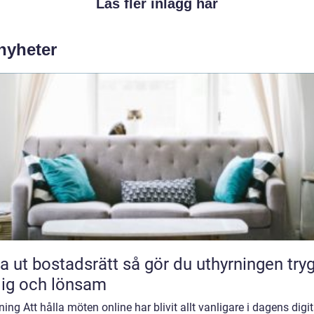
Läs fler inlägg här
 nyheter
bostadsrätt så gör du uthyrningen trygg,
lig och lönsam
ning Att hålla möten online har blivit allt vanligare i dagens digi