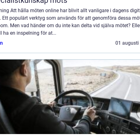
cialistkunskap möts
ning Att hålla möten online har blivit allt vanligare i dagens digi
d. Ett populärt verktyg som används för att genomföra dessa mö
oom. Men vad händer om du inte kan delta vid själva mötet? Ell
ll ha en inspelning för at...
n
01 augusti