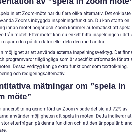
sentation av ”spela in zoom möte
spela in ett Zoom-möte har du flera olika alternativ. Det enklaste 
använda Zooms inbyggda inspelningsfunktion. Du kan starta en
ing innan mötet börjar och Zoom kommer automatiskt att spela i
o från mötet. Efter mötet kan du enkelt hitta inspelningen i ditt
ch spara den på din dator eller dela den med andra.
n möjlighet är att använda externa inspelningsverktyg. Det finns
ch programvaror tillgängliga som är specifikt utformade för att 
ten. Dessa verktyg kan ge extra funktioner som texttolkning,
bering och redigeringsalternativ.
titativa mätningar om ”spela in
m möte”
en undersökning genomförd av Zoom visade det sig att 72% av
rna använder möjligheten att spela in möten. Detta indikerar at
n stor efterfrågan på denna funktion och att den är populär bla
re.