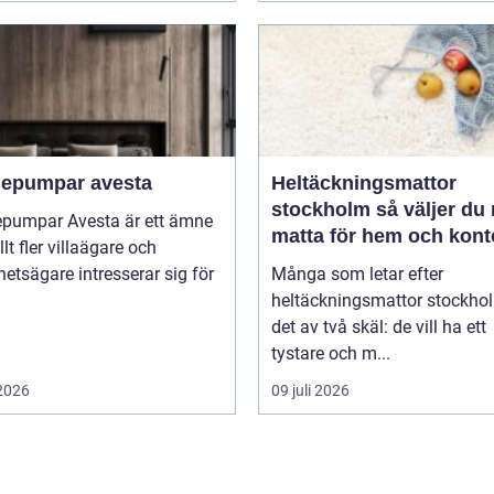
epumpar avesta
Heltäckningsmattor
stockholm så väljer du rätt
pumpar Avesta är ett ämne
matta för hem och kont
lt fler villaägare och
hetsägare intresserar sig för
Många som letar efter
heltäckningsmattor stockho
det av två skäl: de vill ha ett
tystare och m...
 2026
09 juli 2026