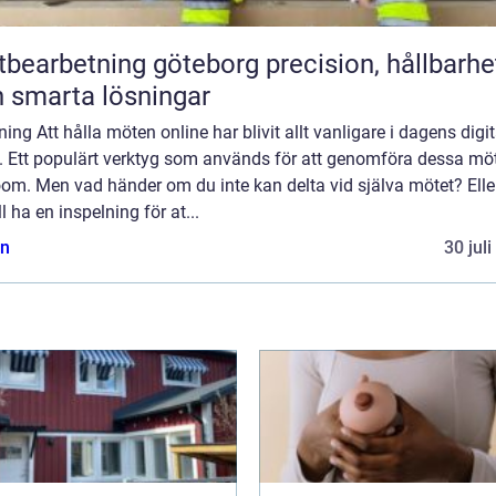
arbetning göteborg precision, hållbarhet
 smarta lösningar
ning Att hålla möten online har blivit allt vanligare i dagens digi
d. Ett populärt verktyg som används för att genomföra dessa mö
oom. Men vad händer om du inte kan delta vid själva mötet? Ell
ll ha en inspelning för at...
n
30 jul