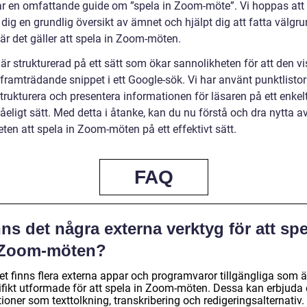
ar en omfattande guide om ”spela in Zoom-möte”. Vi hoppas att 
 dig en grundlig översikt av ämnet och hjälpt dig att fatta välgr
är det gäller att spela in Zoom-möten.
 är strukturerad på ett sätt som ökar sannolikheten för att den v
ramträdande snippet i ett Google-sök. Vi har använt punktlistor 
strukturera och presentera informationen för läsaren på ett enkel
tåeligt sätt. Med detta i åtanke, kan du nu förstå och dra nytta a
ten att spela in Zoom-möten på ett effektivt sätt.
FAQ
ns det några externa verktyg för att spe
 Zoom-möten?
et finns flera externa appar och programvaror tillgängliga som ä
ifikt utformade för att spela in Zoom-möten. Dessa kan erbjuda 
ioner som texttolkning, transkribering och redigeringsalternativ.