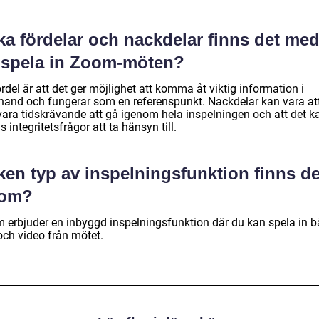
ka fördelar och nackdelar finns det me
t spela in Zoom-möten?
rdel är att det ger möjlighet att komma åt viktig information i
rhand och fungerar som en referenspunkt. Nackdelar kan vara at
vara tidskrävande att gå igenom hela inspelningen och att det k
s integritetsfrågor att ta hänsyn till.
ken typ av inspelningsfunktion finns de
om?
 erbjuder en inbyggd inspelningsfunktion där du kan spela in 
och video från mötet.