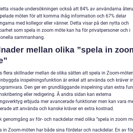
detta visade undersökningen också att 84% av användarna åter
spelade möten för att komma ihåg information och 67% delar
ngarna med kollegor eller vänner. Detta visar på den nytta och
arhet som spela in zoom möte kan ha för privatpersoner och i
ionella sammanhang.
lnader mellan olika ”spela in zoo
e”
s flera skillnader mellan de olika sätten att spela in Zoom-möten
nbyggda inspelningsfunktion är enkel att använda och kräver i
rogramvara. Den ger en grundläggande inspelning utan extra fun
skribering eller redigering. Å andra sidan kan externa
ingsverktyg erbjuda mer avancerade funktioner men kan vara m
erade att använda och kanske kräver en extra kostnad.
sk genomgång av för- och nackdelar med olika ”spela in zoom m
la in Zoom-möten har både sina fördelar och nackdelar. En av fö