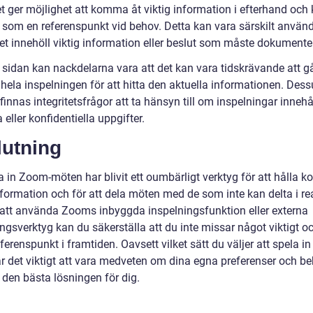
et ger möjlighet att komma åt viktig information i efterhand och
 som en referenspunkt vid behov. Detta kan vara särskilt använ
t innehöll viktig information eller beslut som måste dokumente
 sidan kan nackdelarna vara att det kan vara tidskrävande att g
hela inspelningen för att hitta den aktuella informationen. Des
finnas integritetsfrågor att ta hänsyn till om inspelningar innehå
 eller konfidentiella uppgifter.
lutning
a in Zoom-möten har blivit ett oumbärligt verktyg för att hålla ko
nformation och för att dela möten med de som inte kan delta i rea
tt använda Zooms inbyggda inspelningsfunktion eller externa
ngsverktyg kan du säkerställa att du inte missar något viktigt o
eferenspunkt i framtiden. Oavsett vilket sätt du väljer att spela i
r det viktigt att vara medveten om dina egna preferenser och be
a den bästa lösningen för dig.