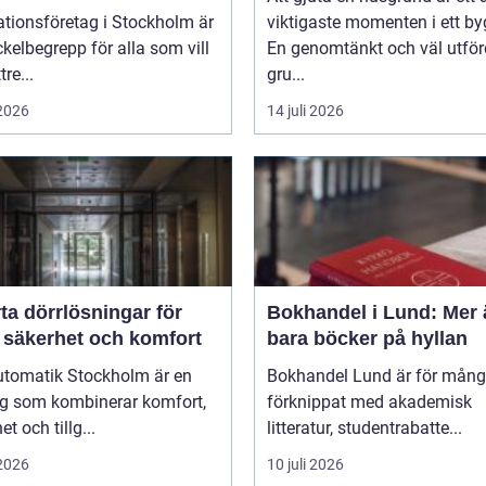
ationsföretag i Stockholm är
viktigaste momenten i ett by
ckelbegrepp för alla som vill
En genomtänkt och väl utför
re...
gru...
 2026
14 juli 2026
ta dörrlösningar för
Bokhandel i Lund: Mer 
 säkerhet och komfort
bara böcker på hyllan
utomatik Stockholm är en
Bokhandel Lund är för mån
ng som kombinerar komfort,
förknippat med akademisk
t och tillg...
litteratur, studentrabatte...
 2026
10 juli 2026