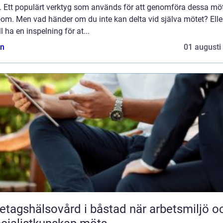
d. Ett populärt verktyg som används för att genomföra dessa mö
oom. Men vad händer om du inte kan delta vid själva mötet? Ell
ll ha en inspelning för at...
n
01 augusti
agshälsovård i båstad när arbetsmiljö och