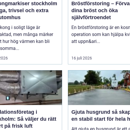
ongmarkiser stockholm
Bröstförstoring – Förv
a, trivsel och extra
dina bröst och öka
utomhus
självförtroendet
kong i soligt läge är
En bröstförstoring är en kos
traktad, men många märker
operation som kan hjälpa kv
t hur hög värmen kan bli
att uppn&ari...
 somma...
 2026
16 juli 2026
lationsföretag i
Gjuta husgrund så skapas
holm: Så väljer du rätt
en stabil start för hela 
t på frisk luft
Att gjuta en husgrund är ett 