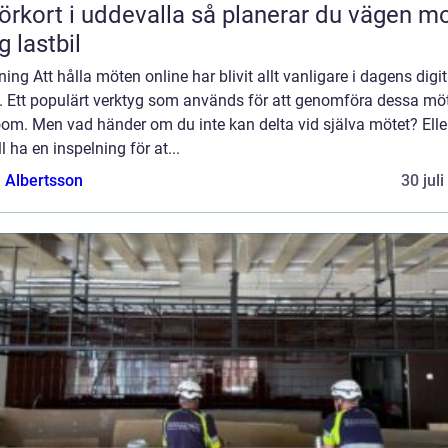
rt i uddevalla så planerar du vägen mot
g lastbil
ning Att hålla möten online har blivit allt vanligare i dagens digi
d. Ett populärt verktyg som används för att genomföra dessa mö
oom. Men vad händer om du inte kan delta vid själva mötet? Ell
ll ha en inspelning för at...
a Albertsson
30 jul