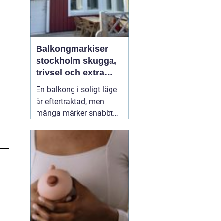
Balkongmarkiser
stockholm skugga,
trivsel och extra
rum utomhus
En balkong i soligt läge
är eftertraktad, men
många märker snabbt
hur hög värmen kan bli
under sommarhalvåret.
Glasräcken, mörka
fasader och stadens
reflekterande ytor gör att
solen ofta upplevs
starkare i Stockholm än
förväntat. Med
22 juli
2026