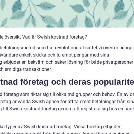
e översikt Vad är Swish kostnad företag?
betalningsmetod som har revolutionerat sättet vi överför pengar
vändare enkelt skicka och ta emot pengar med sina
g erbjuder en bekväm och säker lösning för både privatpersoner
h smidiga transaktioner.
tnad företag och deras popularite
d företag som riktar sig till olika målgrupper och behov. En av d
öretag använda Swish-appen för att ta emot betalningar från sin
g till Swish kostnad företag genom att registrera sig hos en ban
ika typer av Swish kostnad företag. Vissa företag erbjuder
 skicka pengar direkt från Swish-appen. Andra företag erbjuder