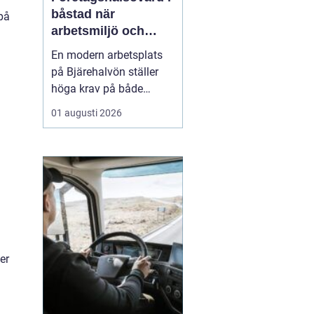
båstad när
på
arbetsmiljö och
specialistkunskap
En modern arbetsplats
möts
på Bjärehalvön ställer
höga krav på både
ledning och
01 augusti 2026
medarbetare. Tempot är
högt, många roller är
breda och gränsen
mellan jobb och privatliv
blir ibland suddig.
Samtidigt förväntas
hållbara prestationer
över tid. I den verkligh...
er