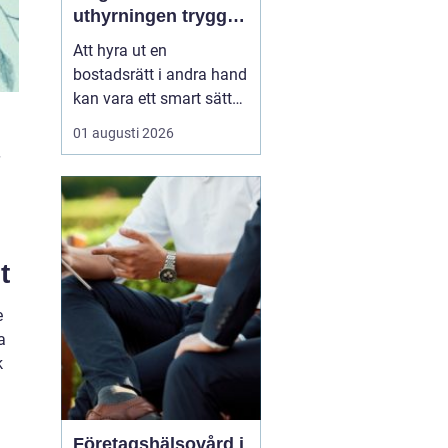
uthyrningen trygg,
laglig och lönsam
Att hyra ut en
bostadsrätt i andra hand
kan vara ett smart sätt
att täcka kostnader eller
01 augusti 2026
behålla boendet under
en period i en annan
stad. Samtidigt upplever
många att regler,
tillstånd, hyresnivå och
försäkringar känns
t
krångliga. Med rätt
kunskap gå...
e
a
k
Företagshälsovård i