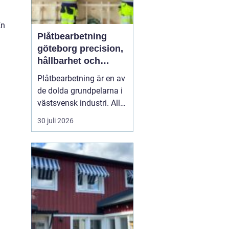
En
Plåtbearbetning
göteborg precision,
hållbarhet och
smarta lösningar
Plåtbearbetning är en av
de dolda grundpelarna i
västsvensk industri. Allt
från marina
30 juli 2026
anläggningar längs
kusten till avancerade
maskiner, räcken i
offentliga miljöer och
specialtillverkade
komponenter tillverkas
med hjälp av
plåtbearbetning. När
för...