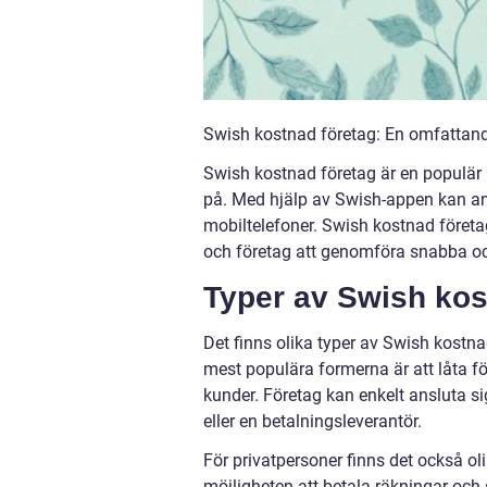
Swish kostnad företag: En omfattand
Swish kostnad företag är en populär 
på. Med hjälp av Swish-appen kan an
mobiltelefoner. Swish kostnad företa
och företag att genomföra snabba oc
Typer av Swish kos
Det finns olika typer av Swish kostna
mest populära formerna är att låta f
kunder. Företag kan enkelt ansluta si
eller en betalningsleverantör.
För privatpersoner finns det också ol
möjligheten att betala räkningar och