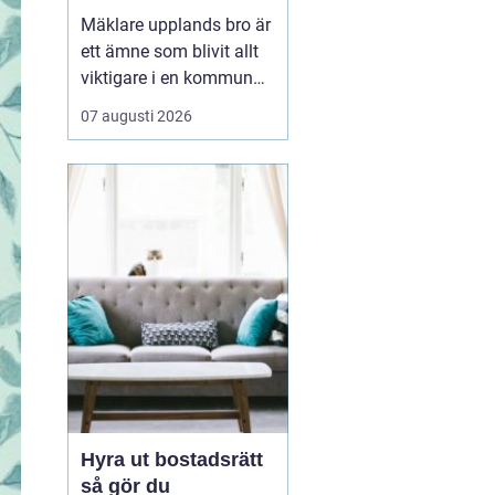
kommun
Mäklare upplands bro är
ett ämne som blivit allt
viktigare i en kommun
som växer snabbt och
07 augusti 2026
lockar både
förstagångsköpare och
erfarna bostadsägare.
Upplands bro har gått
från att vara ett lugnt
pendlarsamhälle till att
vara en attraktiv plats
för fam...
Hyra ut bostadsrätt
så gör du