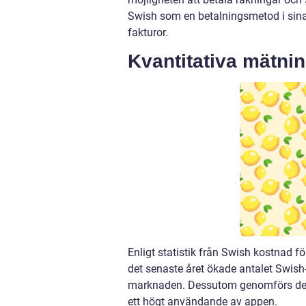
Swish som en betalningsmetod i sina w
fakturor.
Kvantitativa mätni
Enligt statistik från Swish kostnad f
det senaste året ökade antalet Swish-
marknaden. Dessutom genomförs det d
ett högt användande av appen.