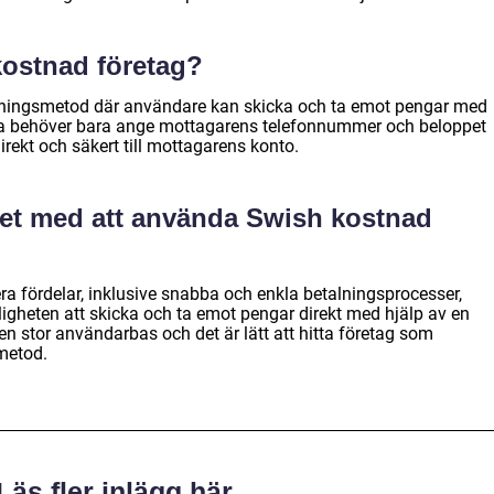
kostnad företag?
lningsmetod där användare kan skicka och ta emot pengar med
a behöver bara ange mottagarens telefonnummer och beloppet
irekt och säkert till mottagarens konto.
 det med att använda Swish kostnad
ra fördelar, inklusive snabba och enkla betalningsprocesser,
ligheten att skicka och ta emot pengar direkt med hjälp av en
n stor användarbas och det är lätt att hitta företag som
metod.
Läs fler inlägg här