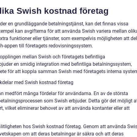
lika Swish kostnad företag
uder en grundläggande betalningstjänst, kan det finnas vissa
 exempel kan avgifterna för att använda Swish variera mellan olik
xtra funktioner eller tjänster, som exempelvis möjligheten att de
sh-appen till företagets redovisningssystem.
kopplingen mellan Swish och företagets befintliga
rbjuder en smidig integration med befintliga betalningssystem,
ete för att koppla samman Swish med företagets interna syste
ckdelar med Swish kostnad företag
an medfört många fördelar för användarna. En av de största
etalningsprocessen som Swish erbjuder. Detta gör det möjligt a
 vilket eliminerar behovet av att använda kontanter eller att
ålitligheten hos Swish kostnad företag. Genom att använda Swi
etskapen om att deras betalningar är säkra och att deras