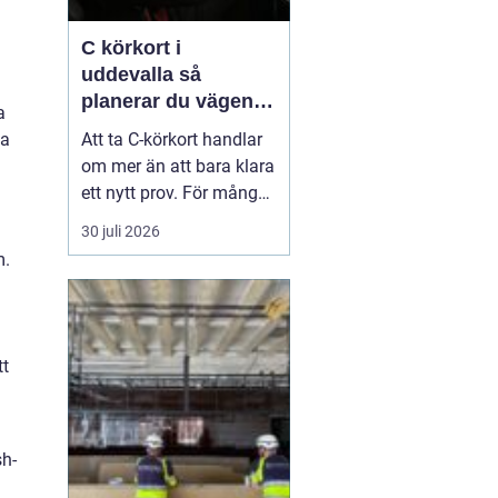
C körkort i
uddevalla så
planerar du vägen
a
mot tung lastbil
Att ta C-körkort handlar
la
om mer än att bara klara
ett nytt prov. För många
betyder det en chans till
30 juli 2026
ett nytt yrke, en starkare
m.
position på
arbetsmarknaden eller
en naturlig utveckling i
ett jobb inom transport
tt
och logistik. I Uddevalla
finns goda mö...
sh-