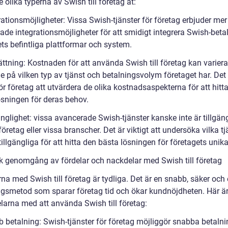
de olika typerna av Swish till företag åt:
rationsmöjligheter: Vissa Swish-tjänster för företag erbjuder mer
de integrationsmöjligheter för att smidigt integrera Swish-betal
ts befintliga plattformar och system.
ättning: Kostnaden för att använda Swish till företag kan variera
 på vilken typ av tjänst och betalningsvolym företaget har. Det 
för företag att utvärdera de olika kostnadsaspekterna för att hitt
ösningen för deras behov.
änglighet: vissa avancerade Swish-tjänster kanske inte är tillgäng
öretag eller vissa branscher. Det är viktigt att undersöka vilka tj
illgängliga för att hitta den bästa lösningen för företagets unik
sk genomgång av fördelar och nackdelar med Swish till företag
na med Swish till företag är tydliga. Det är en snabb, säker och
ngsmetod som sparar företag tid och ökar kundnöjdheten. Här ä
elarna med att använda Swish till företag:
b betalning: Swish-tjänster för företag möjliggör snabba betalni