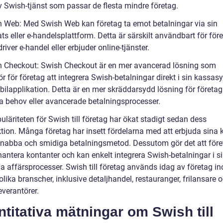
v Swish-tjänst som passar de flesta mindre företag.
h Web: Med Swish Web kan företag ta emot betalningar via sin
s eller e-handelsplattform. Detta är särskilt användbart för för
iver e-handel eller erbjuder online-tjänster.
h Checkout: Swish Checkout är en mer avancerad lösning som
r för företag att integrera Swish-betalningar direkt i sin kassa
obilapplikation. Detta är en mer skräddarsydd lösning för företa
ka behov eller avancerade betalningsprocesser.
läriteten för Swish till företag har ökat stadigt sedan dess
ktion. Många företag har insett fördelarna med att erbjuda sina 
nabba och smidiga betalningsmetod. Dessutom gör det att före
hantera kontanter och kan enkelt integrera Swish-betalningar i s
ga affärsprocesser. Swish till företag används idag av företag i
ika branscher, inklusive detaljhandel, restauranger, frilansare 
everantörer.
titativa mätningar om Swish till