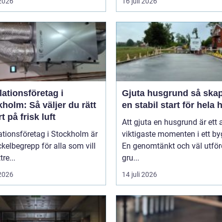
 2026
16 juli 2026
lationsföretag i
Gjuta husgrund så skapas
holm: Så väljer du rätt
en stabil start för hela 
t på frisk luft
Att gjuta en husgrund är ett 
ationsföretag i Stockholm är
viktigaste momenten i ett by
ckelbegrepp för alla som vill
En genomtänkt och väl utför
re...
gru...
 2026
14 juli 2026