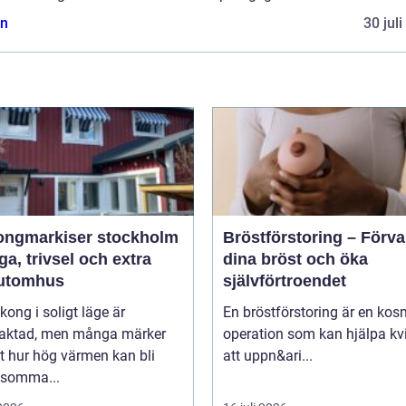
n
30 jul
ongmarkiser stockholm
Bröstförstoring – Förv
a, trivsel och extra
dina bröst och öka
utomhus
självförtroendet
kong i soligt läge är
En bröstförstoring är en kos
traktad, men många märker
operation som kan hjälpa kv
t hur hög värmen kan bli
att uppn&ari...
 somma...