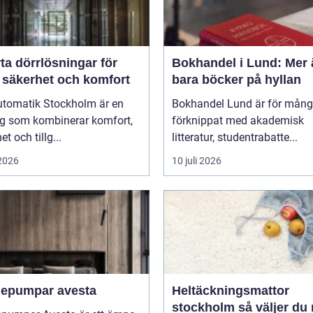
ta dörrlösningar för
Bokhandel i Lund: Mer 
 säkerhet och komfort
bara böcker på hyllan
utomatik Stockholm är en
Bokhandel Lund är för mån
ng som kombinerar komfort,
förknippat med akademisk
t och tillg...
litteratur, studentrabatte...
 2026
10 juli 2026
epumpar avesta
Heltäckningsmattor
stockholm så väljer du rätt