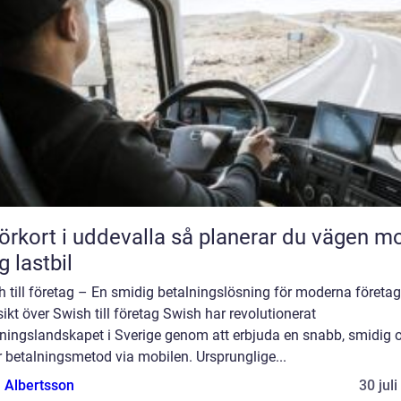
rt i uddevalla så planerar du vägen mot
g lastbil
 till företag – En smidig betalningslösning för moderna företag
ikt över Swish till företag Swish har revolutionerat
lningslandskapet i Sverige genom att erbjuda en snabb, smidig 
 betalningsmetod via mobilen. Ursprunglige...
a Albertsson
30 jul