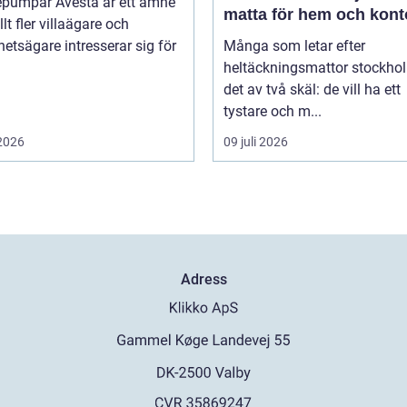
pumpar Avesta är ett ämne
matta för hem och kont
lt fler villaägare och
hetsägare intresserar sig för
Många som letar efter
heltäckningsmattor stockho
det av två skäl: de vill ha ett
tystare och m...
 2026
09 juli 2026
Adress