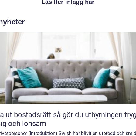
Läs fler inlägg här
 nyheter
bostadsrätt så gör du uthyrningen trygg,
lig och lönsam
rivatpersoner (Introduktion) Swish har blivit en utbredd och smi