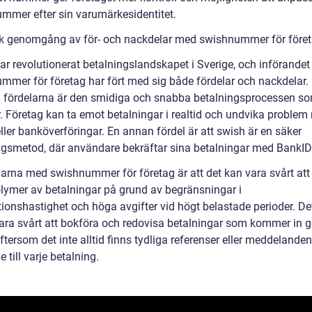
mmer efter sin varumärkesidentitet.
sk genomgång av för- och nackdelar med swishnummer för före
ar revolutionerat betalningslandskapet i Sverige, och införandet
mmer för företag har fört med sig både fördelar och nackdelar.
a fördelarna är den smidiga och snabba betalningsprocessen s
r. Företag kan ta emot betalningar i realtid och undvika proble
ller banköverföringar. En annan fördel är att swish är en säker
ngsmetod, där användare bekräftar sina betalningar med BankID
arna med swishnummer för företag är att det kan vara svårt att
olymer av betalningar på grund av begränsningar i
tionshastighet och höga avgifter vid högt belastade perioder. De
ara svårt att bokföra och redovisa betalningar som kommer in
ftersom det inte alltid finns tydliga referenser eller meddelanden
 till varje betalning.