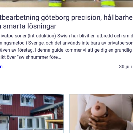
arbetning göteborg precision, hållbarhet
 smarta lösningar
rivatpersoner (Introduktion) Swish har blivit en utbredd och smi
ningsmetod i Sverige, och det används inte bara av privatperso
även av företag. I denna guide kommer vi att ge dig en grundlig
ikt över ”swishnummer före...
n
30 jul