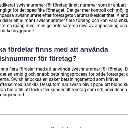
dedikerat swishnummer för företag är ett nummer som är enbart
ängligt för det specifika företaget. Det ger mer kontroll och möjli
anpassa swishnumret efter företagets varumärkesidentitet. Å an
n delar ett allmänt swishnummer flera företag och kan vara enkl
komma igång med, men ger inte samma nivå av anpassning och
märkesbyggande.
ka fördelar finns med att använda
ishnummer för företag?
finns flera fördelar med att använda swishnummer för företag. D
uder en smidig och snabb betalningsprocess för både företaget 
erna. Swish är också en säker betalningsmetod som kräver
äftelse med BankID. Dessutom har swish blivit populärt bland k
an bidra till att locka fler kunder till företag som erbjuder denna
lningsmetod.