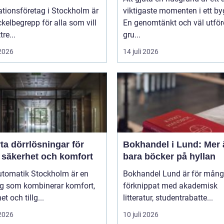
ationsföretag i Stockholm är
viktigaste momenten i ett by
ckelbegrepp för alla som vill
En genomtänkt och väl utför
re...
gru...
 2026
14 juli 2026
ta dörrlösningar för
Bokhandel i Lund: Mer 
 säkerhet och komfort
bara böcker på hyllan
utomatik Stockholm är en
Bokhandel Lund är för mån
ng som kombinerar komfort,
förknippat med akademisk
t och tillg...
litteratur, studentrabatte...
 2026
10 juli 2026