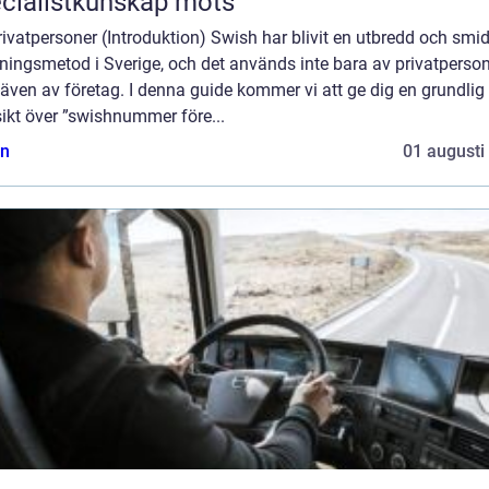
cialistkunskap möts
rivatpersoner (Introduktion) Swish har blivit en utbredd och smi
ningsmetod i Sverige, och det används inte bara av privatperso
även av företag. I denna guide kommer vi att ge dig en grundlig
ikt över ”swishnummer före...
n
01 augusti