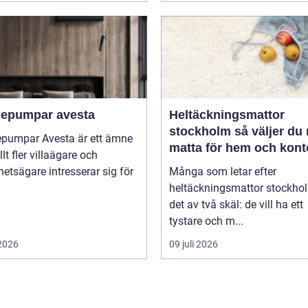
epumpar avesta
Heltäckningsmattor
stockholm så väljer du rätt
pumpar Avesta är ett ämne
matta för hem och kont
lt fler villaägare och
hetsägare intresserar sig för
Många som letar efter
heltäckningsmattor stockho
det av två skäl: de vill ha ett
tystare och m...
 2026
09 juli 2026