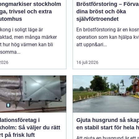
ongmarkiser stockholm
Bröstförstoring – Förv
a, trivsel och extra
dina bröst och öka
utomhus
självförtroendet
kong i soligt läge är
En bröstförstoring är en kos
traktad, men många märker
operation som kan hjälpa kv
t hur hög värmen kan bli
att uppn&ari...
 somma...
 2026
16 juli 2026
lationsföretag i
Gjuta husgrund så skapas
holm: Så väljer du rätt
en stabil start för hela 
t på frisk luft
Att gjuta en husgrund är ett 