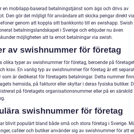
r en mobilapp-baserad betalningstjänst som ägs och drivs av
t. Den gör det möjligt för användare att skicka pengar direkt vi
lefoner genom att koppla sitt bankkonto till en swishapp. Swish
ionerat betalningslandskapet i Sverige och erbjuder nu även
skunder möjligheten att ta emot betalningar via swish.
er av swishnummer för företag
ns olika typer av swishnummer för företag, beroende på företage
ch krav. En vanlig typ av swishnummer för företag är ett separa
som är dedikerat för företagets betalningar. Detta nummer finn
agets hemsida, på fakturor eller skyltar i deras fysiska butiker. 
gistrerat på företagets organisationsnummer eller på en särskild
ng.
ulära swishnummer för företag
ar blivit populärt bland både små och stora företag i Sverige. 
anger, caféer och butiker använder sig av swishnummer för att e