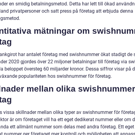
nder en smidig betalningsmetod. Detta har lett till ökad användn
land privatpersoner och satt press på företag att erbjuda denna
ngsmetod.
ntitativa mätningar om swishnu
tag
Bankgirot har antalet företag med swishnummer ökat stadigt de 
der 2020 gjordes över 22 miljoner betalningar till företag via sw
la beloppet översteg 60 miljarder kronor. Dessa siffror visar på 
växande populariteten hos swishnummer för företag.
llnader mellan olika swishnummer
tag
ns vissa skillnader mellan olika typer av swishnummer för företa
aktor är om företaget vill ha ett eget dedikerat nummer eller om d
ända ett allmänt nummer som delas med andra företag. Ett eget
at nummer ger företaget mer kontroll och möjligheten att anpass