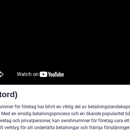
tord)
mmer för företag har blivit en viktig del av betalningslandskape
. Med en smidig betalningsprocess och en ökande popularitet b
öretag och privatpersoner, kan swishnummer för företag vara ett
lt verktyg för att underlätta betalningar och främja försäljninge