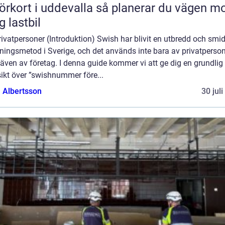
rt i uddevalla så planerar du vägen mot
g lastbil
rivatpersoner (Introduktion) Swish har blivit en utbredd och smi
ningsmetod i Sverige, och det används inte bara av privatperso
även av företag. I denna guide kommer vi att ge dig en grundlig
ikt över ”swishnummer före...
a Albertsson
30 jul