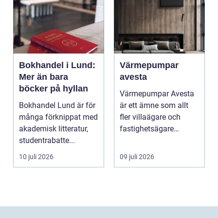
Bokhandel i Lund:
Värmepumpar
Mer än bara
avesta
böcker på hyllan
Värmepumpar Avesta
Bokhandel Lund är för
är ett ämne som allt
många förknippat med
fler villaägare och
akademisk litteratur,
fastighetsägare
studentrabatte...
intresserar sig för när
...
10 juli 2026
09 juli 2026