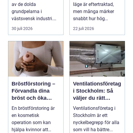
smarta lösningar
av de dolda
läge är eftertraktad,
grundpelarna i
men många märker
västsvensk industri.
snabbt hur hög
Allt från marina
värmen kan bli under
30 juli 2026
22 juli 2026
anläggningar ...
somma...
Bröstförstoring –
Ventilationsföretag
Förvandla dina
i Stockholm: Så
bröst och öka
väljer du rätt
självförtroendet
expert på frisk luft
En bröstförstoring är
Ventilationsföretag i
en kosmetisk
Stockholm är ett
operation som kan
nyckelbegrepp för alla
hjälpa kvinnor att
som vill ha bättre...