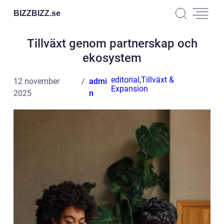
BIZZBIZZ.
se
Tillväxt genom partnerskap och
ekosystem
editorial
,
Tillväxt &
12 november
admi
Expansion
2025
n