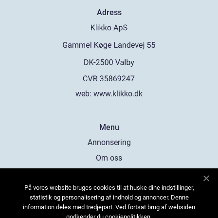
Adress
web:
www.klikko.dk
Menu
Annonsering
Om oss
Cookies
På vores website bruges cookies til at huske dine indstillinger,
Kontakta oss
statistik og personalisering af indhold og annoncer. Denne
Sitemap
information deles med tredjepart. Ved fortsat brug af websiden
godkender du cookiepolitikken.