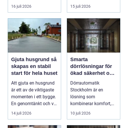
uppn&ari...
16 juli 2026
15 juli 2026
Gjuta husgrund så
Smarta
skapas en stabil
dörrlösningar för
start för hela huset
ökad säkerhet och
komfort
Att gjuta en husgrund
Dörrautomatik
är ett av de viktigaste
Stockholm är en
momenten i ett bygge.
lösning som
En genomtänkt och väl
kombinerar komfort,
utförd gru...
säkerhet och tillg...
14 juli 2026
10 juli 2026