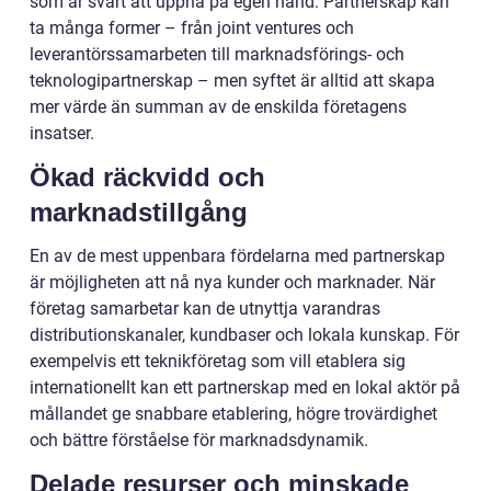
som är svårt att uppnå på egen hand. Partnerskap kan
ta många former – från joint ventures och
leverantörssamarbeten till marknadsförings- och
teknologipartnerskap – men syftet är alltid att skapa
mer värde än summan av de enskilda företagens
insatser.
Ökad räckvidd och
marknadstillgång
En av de mest uppenbara fördelarna med partnerskap
är möjligheten att nå nya kunder och marknader. När
företag samarbetar kan de utnyttja varandras
distributionskanaler, kundbaser och lokala kunskap. För
exempelvis ett teknikföretag som vill etablera sig
internationellt kan ett partnerskap med en lokal aktör på
mållandet ge snabbare etablering, högre trovärdighet
och bättre förståelse för marknadsdynamik.
Delade resurser och minskade