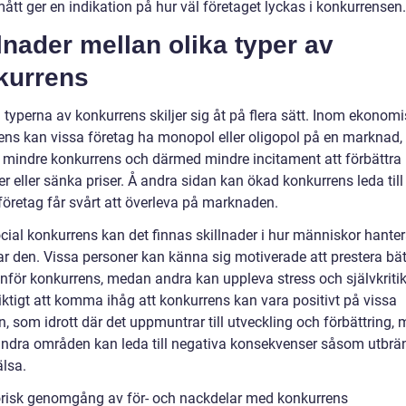
tt ger en indikation på hur väl företaget lyckas i konkurrensen.
lnader mellan olika typer av
kurrens
 typerna av konkurrens skiljer sig åt på flera sätt. Inom ekonom
ens kan vissa företag ha monopol eller oligopol på en marknad, 
ill mindre konkurrens och därmed mindre incitament att förbättra
r eller sänka priser. Å andra sidan kan ökad konkurrens leda till 
företag får svårt att överleva på marknaden.
cial konkurrens kan det finnas skillnader i hur människor hante
ar den. Vissa personer kan känna sig motiverade att prestera bät
inför konkurrens, medan andra kan uppleva stress och självkritik
iktigt att komma ihåg att konkurrens kan vara positivt på vissa
, som idrott där det uppmuntrar till utveckling och förbättring,
andra områden kan leda till negativa konsekvenser såsom utbrä
älsa.
orisk genomgång av för- och nackdelar med konkurrens