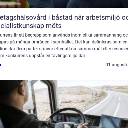
agshälsovård i båstad när arbetsmiljö och
cialistkunskap möts
urrens är ett begrepp som används inom olika sammanhang o
ämpas på många områden i samhället. Det kan definieras som en
tion där flera parter strävar efter att nå samma mål eller resurser
 konkurrens uppstår en tävlingsmiljö där ...
n
01 augusti