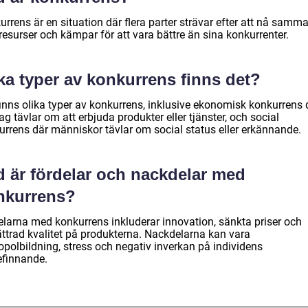
rrens är en situation där flera parter strävar efter att nå samm
 resurser och kämpar för att vara bättre än sina konkurrenter.
ka typer av konkurrens finns det?
finns olika typer av konkurrens, inklusive ekonomisk konkurrens 
ag tävlar om att erbjuda produkter eller tjänster, och social
urrens där människor tävlar om social status eller erkännande.
d är fördelar och nackdelar med
nkurrens?
elarna med konkurrens inkluderar innovation, sänkta priser och
ättrad kvalitet på produkterna. Nackdelarna kan vara
polbildning, stress och negativ inverkan på individens
efinnande.