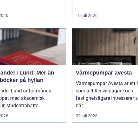
 2026
10 juli 2026
andel i Lund: Mer än
Värmepumpar avesta
 böcker på hyllan
Värmepumpar Avesta är ett
ndel Lund är för många
som allt fler villaägare och
ippat med akademisk
fastighetsägare intresserar s
tur, studentrabatte...
när ...
 2026
09 juli 2026