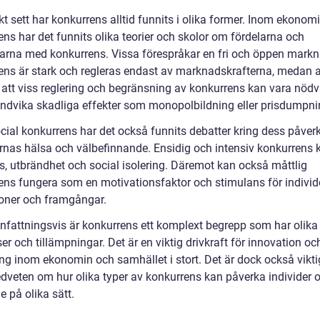
kt sett har konkurrens alltid funnits i olika former. Inom ekonom
ns har det funnits olika teorier och skolor om fördelarna och
arna med konkurrens. Vissa förespråkar en fri och öppen markn
ens är stark och regleras endast av marknadskrafterna, medan 
 att viss reglering och begränsning av konkurrens kan vara nöd
 undvika skadliga effekter som monopolbildning eller prisdumpni
cial konkurrens har det också funnits debatter kring dess påver
ernas hälsa och välbefinnande. Ensidig och intensiv konkurrens 
ess, utbrändhet och social isolering. Däremot kan också måttlig
ens fungera som en motivationsfaktor och stimulans för indivi
ioner och framgångar.
attningsvis är konkurrens ett komplext begrepp som har olika
er och tillämpningar. Det är en viktig drivkraft för innovation oc
ng inom ekonomin och samhället i stort. Det är dock också viktig
dveten om hur olika typer av konkurrens kan påverka individer 
 på olika sätt.