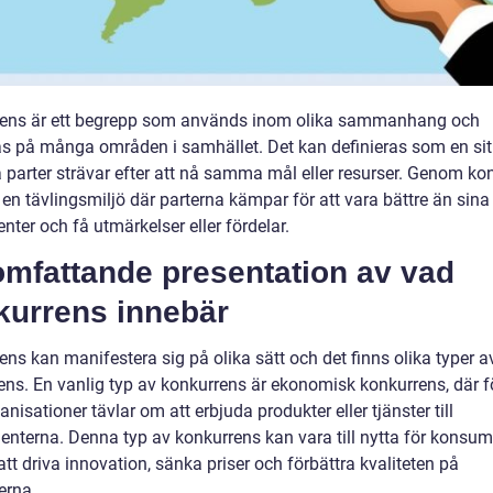
ens är ett begrepp som används inom olika sammanhang och
as på många områden i samhället. Det kan definieras som en si
a parter strävar efter att nå samma mål eller resurser. Genom ko
en tävlingsmiljö där parterna kämpar för att vara bättre än sina
nter och få utmärkelser eller fördelar.
omfattande presentation av vad
kurrens innebär
ns kan manifestera sig på olika sätt och det finns olika typer a
ens. En vanlig typ av konkurrens är ekonomisk konkurrens, där f
ganisationer tävlar om att erbjuda produkter eller tjänster till
nterna. Denna typ av konkurrens kan vara till nytta för konsu
t driva innovation, sänka priser och förbättra kvaliteten på
erna.