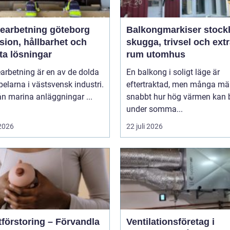
bearbetning göteborg
Balkongmarkiser stoc
sion, hållbarhet och
skugga, trivsel och ext
ta lösningar
rum utomhus
arbetning är en av de dolda
En balkong i soligt läge är
elarna i västsvensk industri.
eftertraktad, men många mä
rån marina anläggningar ...
snabbt hur hög värmen kan b
under somma...
 2026
22 juli 2026
tförstoring – Förvandla
Ventilationsföretag i