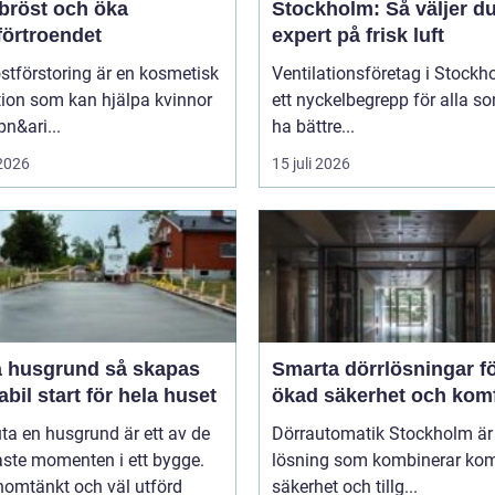
 bröst och öka
Stockholm: Så väljer du
förtroendet
expert på frisk luft
stförstoring är en kosmetisk
Ventilationsföretag i Stockh
tion som kan hjälpa kvinnor
ett nyckelbegrepp för alla so
pn&ari...
ha bättre...
 2026
15 juli 2026
usgrund så skapas
Smarta dörrlösningar f
abil start för hela huset
ökad säkerhet och kom
uta en husgrund är ett av de
Dörrautomatik Stockholm är
aste momenten i ett bygge.
lösning som kombinerar kom
nomtänkt och väl utförd
säkerhet och tillg...