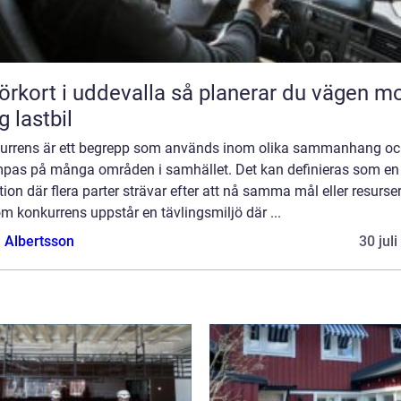
rt i uddevalla så planerar du vägen mot
g lastbil
urrens är ett begrepp som används inom olika sammanhang o
ämpas på många områden i samhället. Det kan definieras som en
tion där flera parter strävar efter att nå samma mål eller resurser
 konkurrens uppstår en tävlingsmiljö där ...
a Albertsson
30 jul