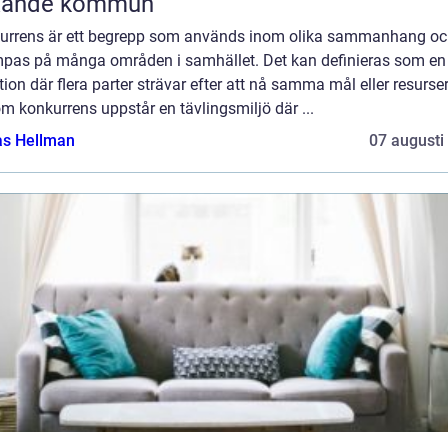
xande kommun
urrens är ett begrepp som används inom olika sammanhang o
ämpas på många områden i samhället. Det kan definieras som en
tion där flera parter strävar efter att nå samma mål eller resurser
 konkurrens uppstår en tävlingsmiljö där ...
as Hellman
07 augusti