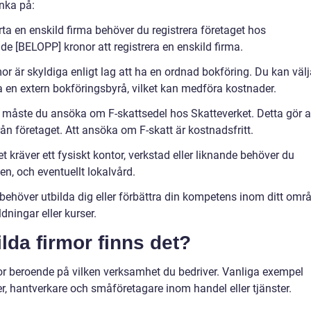
änka på:
rta en enskild firma behöver du registrera företaget hos
de [BELOPP] kronor att registrera en enskild firma.
or är skyldiga enligt lag att ha en ordnad bokföring. Du kan väl
ta en extern bokföringsbyrå, vilket kan medföra kostnader.
e måste du ansöka om F-skattsedel hos Skatteverket. Detta gör a
rån företaget. Att ansöka om F-skatt är kostnadsfritt.
kräver ett fysiskt kontor, verkstad eller liknande behöver du
en, och eventuellt lokalvård.
ehöver utbilda dig eller förbättra din kompetens inom ditt omr
dningar eller kurser.
ilda firmor finns det?
mor beroende på vilken verksamhet du bedriver. Vanliga exempel
ter, hantverkare och småföretagare inom handel eller tjänster.