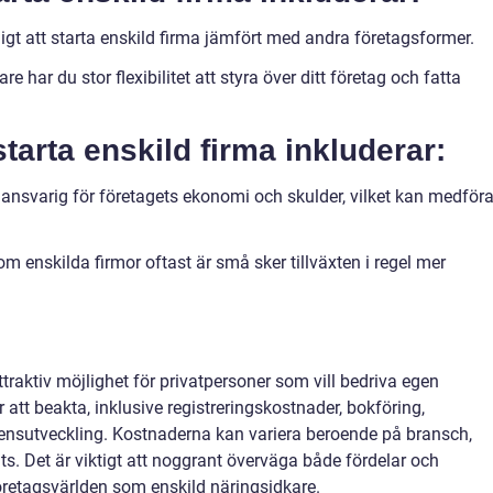
lligt att starta enskild firma jämfört med andra företagsformer.
re har du stor flexibilitet att styra över ditt företag och fatta
tarta enskild firma inkluderar:
 ansvarig för företagets ekonomi och skulder, vilket kan medför
m enskilda firmor oftast är små sker tillväxten i regel mer
ttraktiv möjlighet för privatpersoner som vill bedriva egen
 att beakta, inklusive registreringskostnader, bokföring,
ensutveckling. Kostnaderna kan variera beroende på bransch,
ts. Det är viktigt att noggrant överväga både fördelar och
företagsvärlden som enskild näringsidkare.