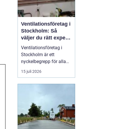
Ventilationsföretag i
Stockholm: Så
väljer du rätt expert
på frisk luft
Ventilationsföretag i
Stockholm är ett
nyckelbegrepp för alla
som vill ha bättre
15 juli 2026
inomhusluft, lägre
energikostnader och ett
tryggt boende. När du
söker efter ett kunnigt
företag i huvudstaden
som kan hjälp...