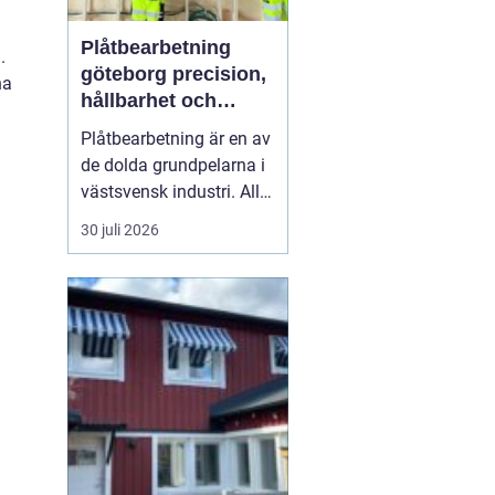
Plåtbearbetning
.
göteborg precision,
na
hållbarhet och
smarta lösningar
Plåtbearbetning är en av
de dolda grundpelarna i
västsvensk industri. Allt
från marina
30 juli 2026
anläggningar längs
kusten till avancerade
maskiner, räcken i
offentliga miljöer och
specialtillverkade
komponenter tillverkas
med hjälp av
plåtbearbetning. När
för...