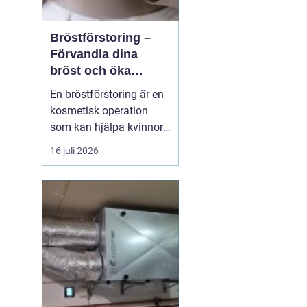
Bröstförstoring –
Förvandla dina
bröst och öka
självförtroendet
En bröstförstoring är en
kosmetisk operation
a
som kan hjälpa kvinnor
att uppnå de bröst de
16 juli 2026
alltid har drömt om.
Oavsett om det handlar
om att återställa
volymen efter graviditet
och amning, korrigera
oj&a...