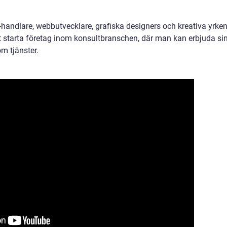
-handlare, webbutvecklare, grafiska designers och kreativa yrken
t starta företag inom konsultbranschen, där man kan erbjuda si
m tjänster.