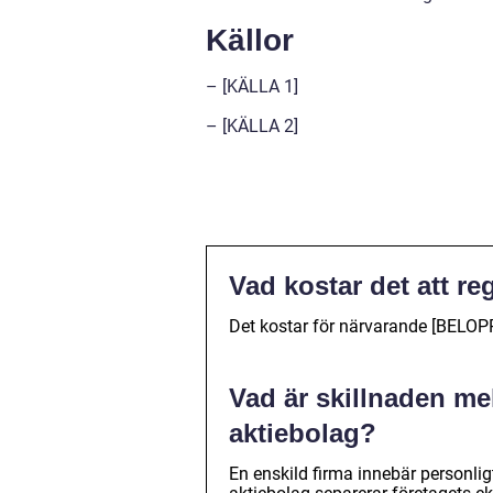
Källor
– [KÄLLA 1]
– [KÄLLA 2]
Vad kostar det att re
Det kostar för närvarande [BELOPP]
Vad är skillnaden mel
aktiebolag?
En enskild firma innebär personli