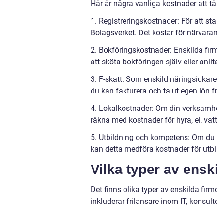
Här är några vanliga kostnader att t
1. Registreringskostnader: För att sta
Bolagsverket. Det kostar för närvaran
2. Bokföringskostnader: Enskilda firm
att sköta bokföringen själv eller anli
3. F-skatt: Som enskild näringsidkar
du kan fakturera och ta ut egen lön f
4. Lokalkostnader: Om din verksamhet 
räkna med kostnader för hyra, el, vatt
5. Utbildning och kompetens: Om du b
kan detta medföra kostnader för utbil
Vilka typer av ensk
Det finns olika typer av enskilda fir
inkluderar frilansare inom IT, konsul