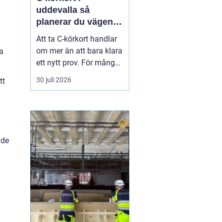
uddevalla så
planerar du vägen
mot tung lastbil
Att ta C-körkort handlar
om mer än att bara klara
ja
ett nytt prov. För många
betyder det en chans till
30 juli 2026
tt
ett nytt yrke, en starkare
position på
arbetsmarknaden eller
en naturlig utveckling i
ett jobb inom transport
åde
och logistik. I Uddevalla
finns goda mö...