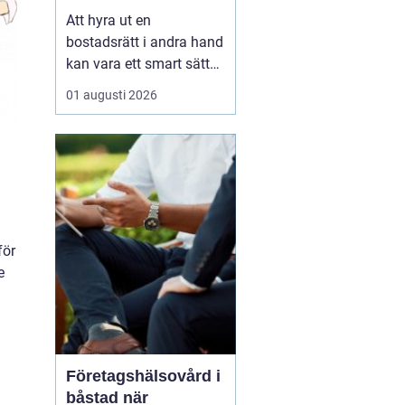
laglig och lönsam
Att hyra ut en
bostadsrätt i andra hand
kan vara ett smart sätt
att täcka kostnader eller
01 augusti 2026
behålla boendet under
en period i en annan
stad. Samtidigt upplever
många att regler,
tillstånd, hyresnivå och
försäkringar känns
krångliga. Med rätt
för
kunskap gå...
e
Företagshälsovård i
båstad när