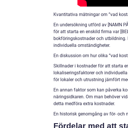
Kvantitativa mätningar om ”vad kostar
En undersökning utförd av [NAMN 
för att starta en enskild firma var [B
bokföringskostnader och utbildning.
individuella omständigheter.
En diskussion om hur olika ”vad kostar
Skillnader i kostnader för att starta e
lokaliseringsfaktorer och individuell
för lokaler och utrustning jämfört me
En annan faktor som kan påverka kos
näringsidkaren. Om man behöver vidare
detta medföra extra kostnader.
En historisk genomgång av för- och na
Fördelar med att st