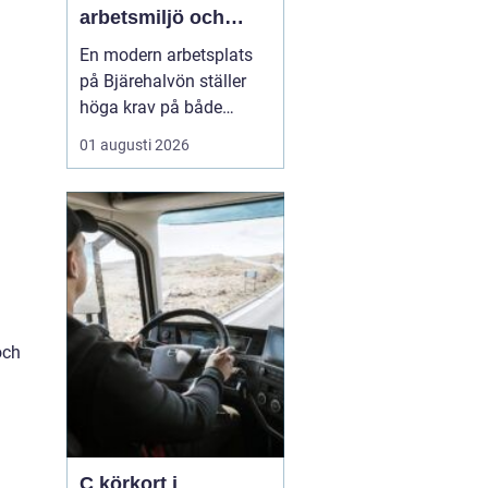
arbetsmiljö och
specialistkunskap
En modern arbetsplats
möts
på Bjärehalvön ställer
höga krav på både
ledning och
01 augusti 2026
medarbetare. Tempot är
högt, många roller är
breda och gränsen
mellan jobb och privatliv
blir ibland suddig.
Samtidigt förväntas
hållbara prestationer
över tid. I den verkligh...
och
.
C körkort i