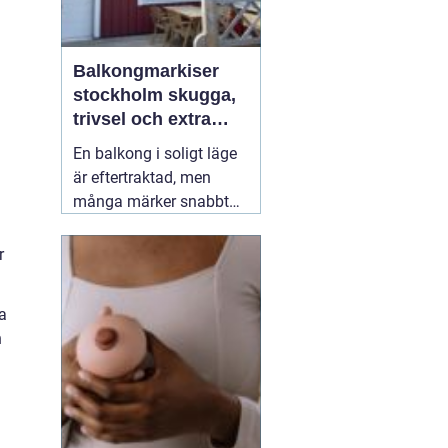
Balkongmarkiser
stockholm skugga,
trivsel och extra
rum utomhus
En balkong i soligt läge
är eftertraktad, men
många märker snabbt
hur hög värmen kan bli
under sommarhalvåret.
r
Glasräcken, mörka
fasader och stadens
a
reflekterande ytor gör att
n
solen ofta upplevs
starkare i Stockholm än
förväntat. Med
22 juli
2026