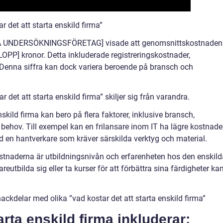
 det att starta enskild firma”
PÅ UNDERSÖKNINGSFÖRETAG] visade att genomsnittskostnaden
ELOPP] kronor. Detta inkluderade registreringskostnader,
 Denna siffra kan dock variera beroende på bransch och
 det att starta enskild firma” skiljer sig från varandra.
nskild firma kan bero på flera faktorer, inklusive bransch,
a behov. Till exempel kan en frilansare inom IT ha lägre kostnade
d en hantverkare som kräver särskilda verktyg och material.
tnaderna är utbildningsnivån och erfarenheten hos den enskild
utbilda sig eller ta kurser för att förbättra sina färdigheter ka
ckdelar med olika ”vad kostar det att starta enskild firma”
arta enskild firma inkluderar: