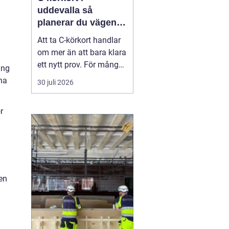
uddevalla så
planerar du vägen
mot tung lastbil
Att ta C-körkort handlar
om mer än att bara klara
ett nytt prov. För många
ing
betyder det en chans till
na
30 juli 2026
ett nytt yrke, en starkare
position på
r
arbetsmarknaden eller
en naturlig utveckling i
ett jobb inom transport
och logistik. I Uddevalla
finns goda mö...
en