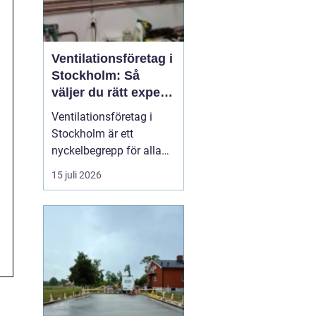
Ventilationsföretag i
Stockholm: Så
väljer du rätt expert
på frisk luft
Ventilationsföretag i
Stockholm är ett
nyckelbegrepp för alla
som vill ha bättre
15 juli 2026
inomhusluft, lägre
energikostnader och ett
tryggt boende. När du
söker efter ett kunnigt
företag i huvudstaden
som kan hjälp...