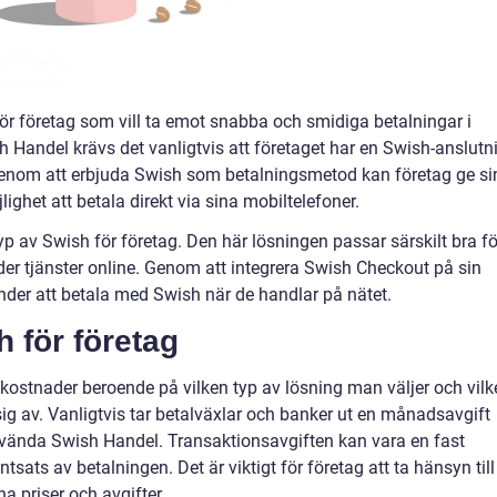
ör företag som vill ta emot snabba och smidiga betalningar i
h Handel krävs det vanligtvis att företaget har en Swish-anslutn
Genom att erbjuda Swish som betalningsmetod kan företag ge si
ighet att betala direkt via sina mobiltelefoner.
p av Swish för företag. Den här lösningen passar särskilt bra fö
der tjänster online. Genom att integrera Swish Checkout på sin
der att betala med Swish när de handlar på nätet.
 för företag
kostnader beroende på vilken typ av lösning man väljer och vilk
ig av. Vanligtvis tar betalväxlar och banker ut en månadsavgift
nvända Swish Handel. Transaktionsavgiften kan vara en fast
sats av betalningen. Det är viktigt för företag att ta hänsyn till
a priser och avgifter.