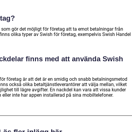
etag?
 som gör det möjligt för företag att ta emot betalningar från
finns olika typer av Swish för företag, exempelvis Swish Handel
ackdelar finns med att använda Swish
ör företag är att det är en smidig och snabb betalningsmetod
ns också olika betaltjänstleverantörer att välja mellan, vilket
ighet till lägre avgifter. En nackdel kan vara att vissa kunder
 eller inte har appen installerad på sina mobiltelefoner.
Läs fler inlägg här