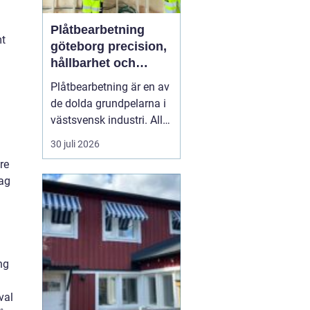
Plåtbearbetning
mt
göteborg precision,
hållbarhet och
smarta lösningar
Plåtbearbetning är en av
de dolda grundpelarna i
västsvensk industri. Allt
från marina
30 juli 2026
anläggningar längs
re
kusten till avancerade
tag
maskiner, räcken i
offentliga miljöer och
specialtillverkade
komponenter tillverkas
med hjälp av
ng
plåtbearbetning. När
för...
val