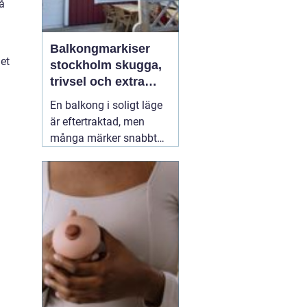
då
Balkongmarkiser
et
stockholm skugga,
trivsel och extra
rum utomhus
En balkong i soligt läge
är eftertraktad, men
många märker snabbt
hur hög värmen kan bli
under sommarhalvåret.
Glasräcken, mörka
fasader och stadens
reflekterande ytor gör att
solen ofta upplevs
starkare i Stockholm än
förväntat. Med
22 juli
2026