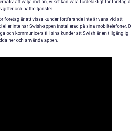
ernativ att välja mellan, vilket kan vara fördelaktigt för företag 
vgifter och bättre tjänster.
företag är att vissa kunder fortfarande inte är vana vid att
ler inte har Swish-appen installerad på sina mobiltelefoner. D
äga och kommunicera till sina kunder att Swish är en tillgänglig
dda ner och använda appen.