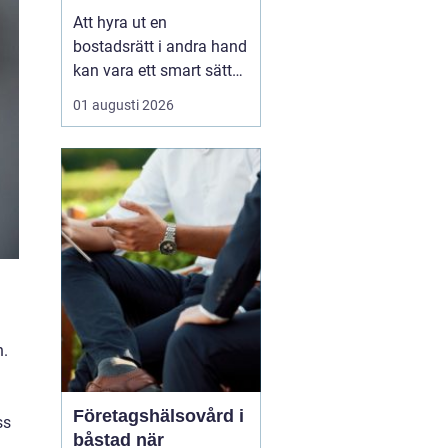
laglig och lönsam
Att hyra ut en
bostadsrätt i andra hand
kan vara ett smart sätt
att täcka kostnader eller
01 augusti 2026
behålla boendet under
en period i en annan
stad. Samtidigt upplever
många att regler,
tillstånd, hyresnivå och
försäkringar känns
krångliga. Med rätt
kunskap gå...
h.
Företagshälsovård i
ss
båstad när