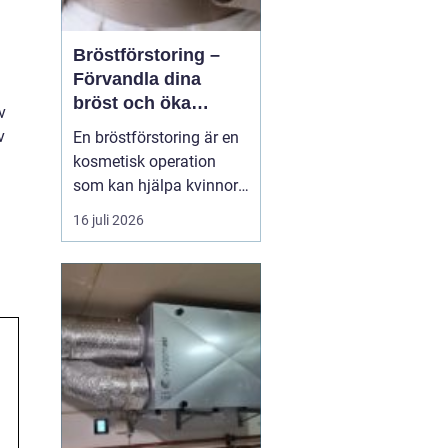
Bröstförstoring –
Förvandla dina
bröst och öka
v
självförtroendet
v
En bröstförstoring är en
kosmetisk operation
som kan hjälpa kvinnor
att uppnå de bröst de
16 juli 2026
alltid har drömt om.
Oavsett om det handlar
om att återställa
volymen efter graviditet
och amning, korrigera
oj&a...