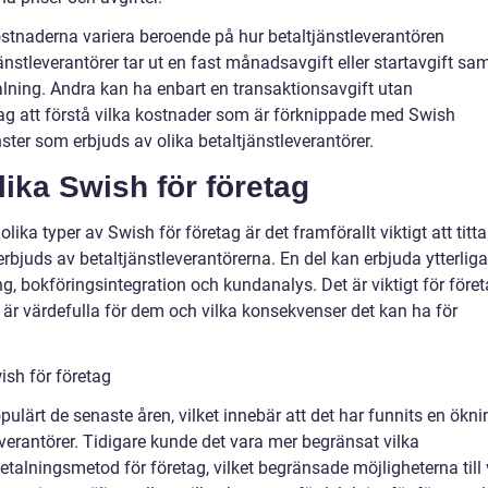
stnaderna variera beroende på hur betaltjänstleverantören
änstleverantörer tar ut en fast månadsavgift eller startavgift sa
alning. Andra kan ha enbart en transaktionsavgift utan
etag att förstå vilka kostnader som är förknippade med Swish
ter som erbjuds av olika betaltjänstleverantörer.
lika Swish för företag
lika typer av Swish för företag är det framförallt viktigt att titta
erbjuds av betaltjänstleverantörerna. En del kan erbjuda ytterliga
, bokföringsintegration och kundanalys. Det är viktigt för före
 är värdefulla för dem och vilka konsekvenser det kan ha för
ish för företag
opulärt de senaste åren, vilket innebär att det har funnits en ökni
verantörer. Tidigare kunde det vara mer begränsat vilka
talningsmetod för företag, vilket begränsade möjligheterna till 