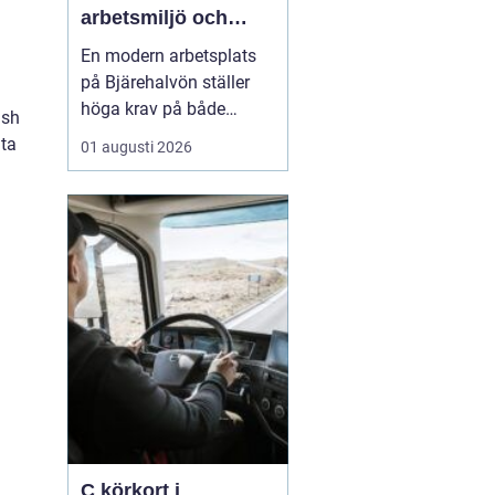
arbetsmiljö och
specialistkunskap
En modern arbetsplats
möts
på Bjärehalvön ställer
höga krav på både
ish
ledning och
 ta
01 augusti 2026
medarbetare. Tempot är
högt, många roller är
breda och gränsen
mellan jobb och privatliv
blir ibland suddig.
Samtidigt förväntas
hållbara prestationer
över tid. I den verkligh...
C körkort i