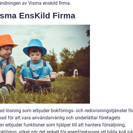
ändningen av Visma enskild firma.
isma EnsKild Firma
d lösning som erbjuder bokförings- och redovisningstjänster fö
mad för att vara användarvänlig och underlättar företagets
 erbjuder funktioner som hjälper till att hantera försäljning,
föring, vilket gör det enkelt för egenföretagare att hålla koll på