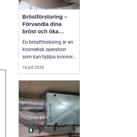
Bröstförstoring –
Förvandla dina
bröst och öka
självförtroendet
En bröstförstoring är en
kosmetisk operation
som kan hjälpa kvinnor
att uppnå de bröst de
16 juli 2026
alltid har drömt om.
Oavsett om det handlar
om att återställa
volymen efter graviditet
och amning, korrigera
oj&a...