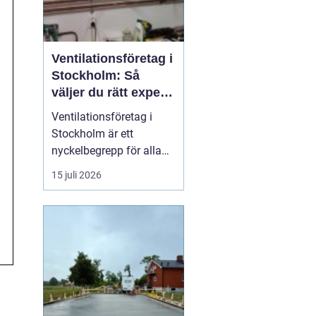
Ventilationsföretag i
Stockholm: Så
väljer du rätt expert
på frisk luft
Ventilationsföretag i
Stockholm är ett
nyckelbegrepp för alla
som vill ha bättre
15 juli 2026
inomhusluft, lägre
energikostnader och ett
tryggt boende. När du
söker efter ett kunnigt
företag i huvudstaden
som kan hjälp...