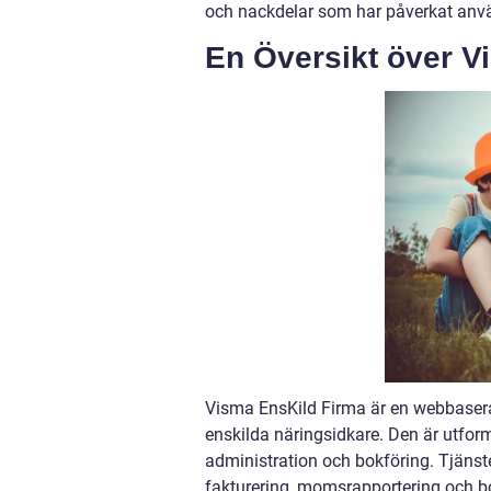
och nackdelar som har påverkat anv
En Översikt över V
Visma EnsKild Firma är en webbasera
enskilda näringsidkare. Den är utfor
administration och bokföring. Tjänsten
fakturering, momsrapportering och bok