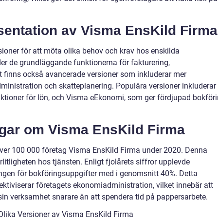
entation av Visma EnsKild Firma
sioner för att möta olika behov och krav hos enskilda
er de grundläggande funktionerna för fakturering,
 finns också avancerade versioner som inkluderar mer
ministration och skatteplanering. Populära versioner inkluderar
tioner för lön, och Visma eEkonomi, som ger fördjupad bokför
ngar om Visma EnsKild Firma
 över 100 000 företag Visma EnsKild Firma under 2020. Denna
rlitligheten hos tjänsten. Enligt fjolårets siffror upplevde
gen för bokföringsuppgifter med i genomsnitt 40%. Detta
ektiviserar företagets ekonomiadministration, vilket innebär att
 sin verksamhet snarare än att spendera tid på pappersarbete.
Olika Versioner av Visma EnsKild Firma