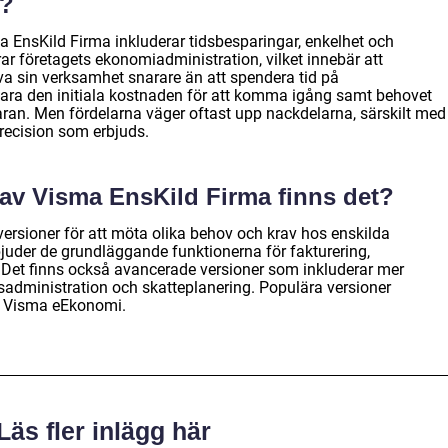
a?
 EnsKild Firma inkluderar tidsbesparingar, enkelhet och
serar företagets ekonomiadministration, vilket innebär att
iva sin verksamhet snarare än att spendera tid på
ara den initiala kostnaden för att komma igång samt behovet
ran. Men fördelarna väger oftast upp nackdelarna, särskilt med
recision som erbjuds.
r av Visma EnsKild Firma finns det?
versioner för att möta olika behov och krav hos enskilda
juder de grundläggande funktionerna för fakturering,
Det finns också avancerade versioner som inkluderar mer
sadministration och skatteplanering. Populära versioner
h Visma eEkonomi.
Läs fler inlägg här