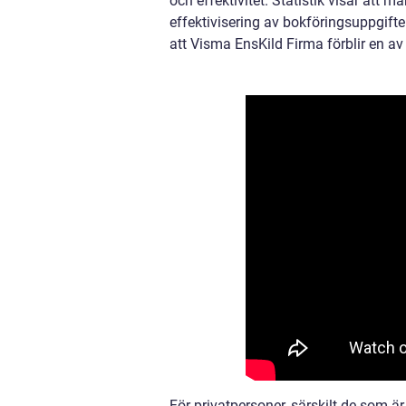
och effektivitet. Statistik visar att
effektivisering av bokföringsuppgift
att Visma EnsKild Firma förblir en a
För privatpersoner, särskilt de som ä