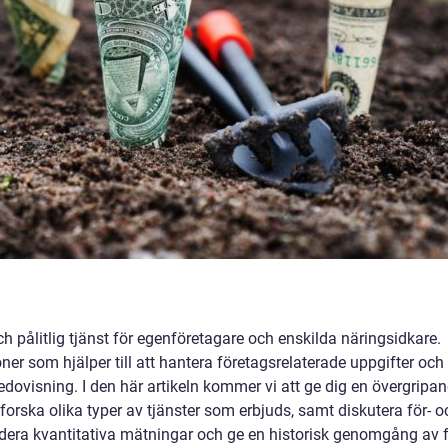
 pålitlig tjänst för egenföretagare och enskilda näringsidkare.
oner som hjälper till att hantera företagsrelaterade uppgifter och
redovisning. I den här artikeln kommer vi att ge dig en övergripa
forska olika typer av tjänster som erbjuds, samt diskutera för- o
dera kvantitativa mätningar och ge en historisk genomgång av f