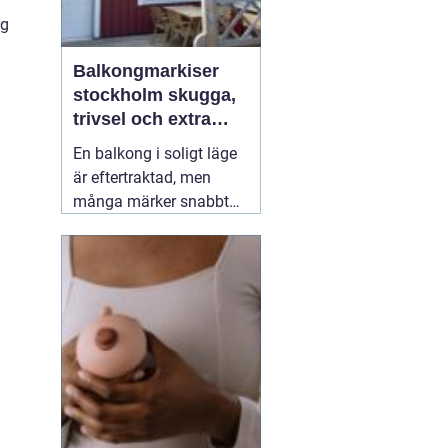
h
ng
Balkongmarkiser
stockholm skugga,
trivsel och extra
rum utomhus
En balkong i soligt läge
är eftertraktad, men
många märker snabbt
hur hög värmen kan bli
under sommarhalvåret.
Glasräcken, mörka
fasader och stadens
reflekterande ytor gör att
solen ofta upplevs
starkare i Stockholm än
förväntat. Med
22 juli
2026