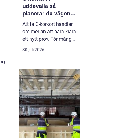
uddevalla så
planerar du vägen
mot tung lastbil
Att ta C-körkort handlar
om mer än att bara klara
ett nytt prov. För många
betyder det en chans till
30 juli 2026
ett nytt yrke, en starkare
position på
ing
arbetsmarknaden eller
en naturlig utveckling i
ett jobb inom transport
och logistik. I Uddevalla
finns goda mö...