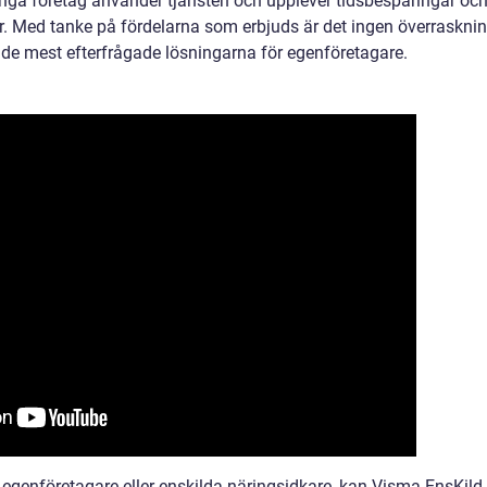
 många företag använder tjänsten och upplever tidsbesparingar oc
er. Med tanke på fördelarna som erbjuds är det ingen överraskni
v de mest efterfrågade lösningarna för egenföretagare.
r egenföretagare eller enskilda näringsidkare, kan Visma EnsKild