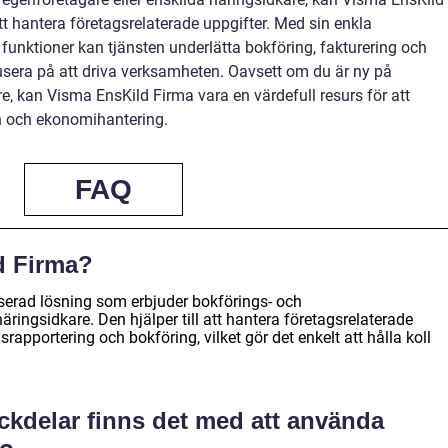
 att hantera företagsrelaterade uppgifter. Med sin enkla
nktioner kan tjänsten underlätta bokföring, fakturering och
okusera på att driva verksamheten. Oavsett om du är ny på
re, kan Visma EnsKild Firma vara en värdefull resurs för att
on och ekonomihantering.
FAQ
d Firma?
erad lösning som erbjuder bokförings- och
äringsidkare. Den hjälper till att hantera företagsrelaterade
apportering och bokföring, vilket gör det enkelt att hålla koll
ackdelar finns det med att använda