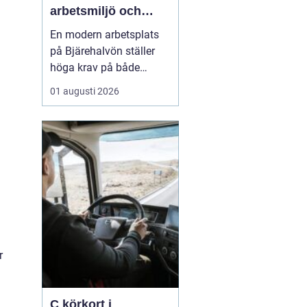
arbetsmiljö och
specialistkunskap
En modern arbetsplats
möts
på Bjärehalvön ställer
höga krav på både
ledning och
01 augusti 2026
medarbetare. Tempot är
högt, många roller är
breda och gränsen
mellan jobb och privatliv
blir ibland suddig.
Samtidigt förväntas
hållbara prestationer
över tid. I den verkligh...
r
C körkort i