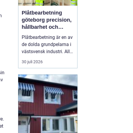
Plåtbearbetning
n
göteborg precision,
hållbarhet och
smarta lösningar
Plåtbearbetning är en av
de dolda grundpelarna i
västsvensk industri. Allt
från marina
30 juli 2026
anläggningar längs
sin
kusten till avancerade
av
maskiner, räcken i
offentliga miljöer och
specialtillverkade
komponenter tillverkas
med hjälp av
plåtbearbetning. När
e.
för...
et