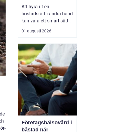
laglig och lönsam
Att hyra ut en
bostadsrätt i andra hand
kan vara ett smart sätt
att täcka kostnader eller
01 augusti 2026
behålla boendet under
en period i en annan
stad. Samtidigt upplever
många att regler,
tillstånd, hyresnivå och
försäkringar känns
krångliga. Med rätt
kunskap gå...
nde
ch
Företagshälsovård i
ör-
båstad när