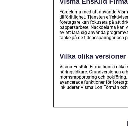
Visma EnsKild Firm
Fördelarna med att använda Visma
tillförlitlighet. Tjänsten effektivi
företagare kan fokusera på att dr
pappersarbete. Nackdelarna kan v
av att lära sig använda programva
tanke på de tidsbesparingar och p
Vilka olika versione
Visma EnsKild Firma finns i olika 
näringsidkare. Grundversionen erb
momsrapportering och bokföring. 
avancerade funktioner för företag
inkluderar Visma Lön Förmån oc