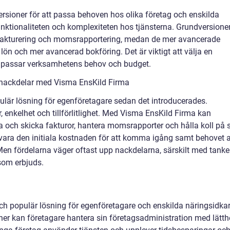
ersioner för att passa behoven hos olika företag och enskilda
funktionaliteten och komplexiteten hos tjänsterna. Grundversione
 fakturering och momsrapportering, medan de mer avancerade
lön och mer avancerad bokföring. Det är viktigt att välja en
 passar verksamhetens behov och budget.
 nackdelar med Visma EnsKild Firma
ulär lösning för egenföretagare sedan det introducerades.
, enkelhet och tillförlitlighet. Med Visma EnsKild Firma kan
 och skicka fakturor, hantera momsrapporter och hålla koll på 
vara den initiala kostnaden för att komma igång samt behovet 
en fördelarna väger oftast upp nackdelarna, särskilt med tanke
som erbjuds.
h populär lösning för egenföretagare och enskilda näringsidkar
ner kan företagare hantera sin företagsadministration med lätth