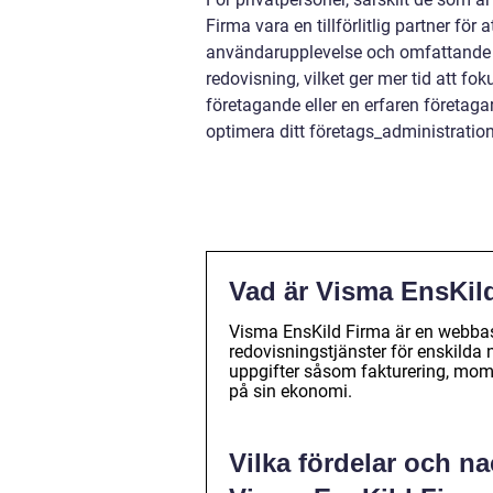
Firma vara en tillförlitlig partner för
användarupplevelse och omfattande fu
redovisning, vilket ger mer tid att f
företagande eller en erfaren företaga
optimera ditt företags_administrati
Vad är Visma EnsKil
Visma EnsKild Firma är en webbas
redovisningstjänster för enskilda n
uppgifter såsom fakturering, momsr
på sin ekonomi.
Vilka fördelar och n