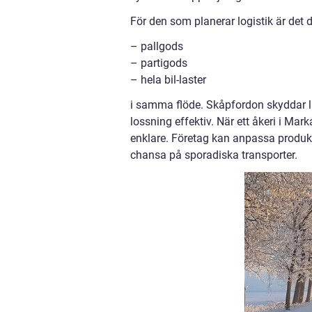
För den som planerar logistik är det 
– pallgods
– partigods
– hela bil-laster
i samma flöde. Skåpfordon skyddar l
lossning effektiv. När ett åkeri i Mark
enklare. Företag kan anpassa produkti
chansa på sporadiska transporter.