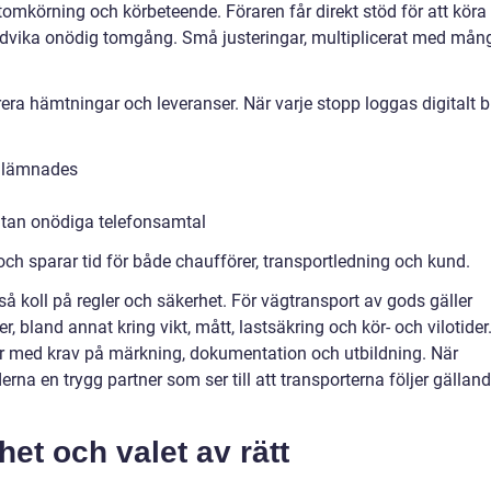
 tomkörning och körbeteende. Föraren får direkt stöd för att köra
dvika onödig tomgång. Små justeringar, multiplicerat med mån
ra hämtningar och leveranser. När varje stopp loggas digitalt bl
h lämnades
utan onödiga telefonsamtal
ch sparar tid för både chaufförer, transportledning och kund.
kså koll på regler och säkerhet. För vägtransport av gods gäller
bland annat kring vikt, mått, lastsäkring och kör- och vilotider
er med krav på märkning, dokumentation och utbildning. När
derna en trygg partner som ser till att transporterna följer gällan
het och valet av rätt