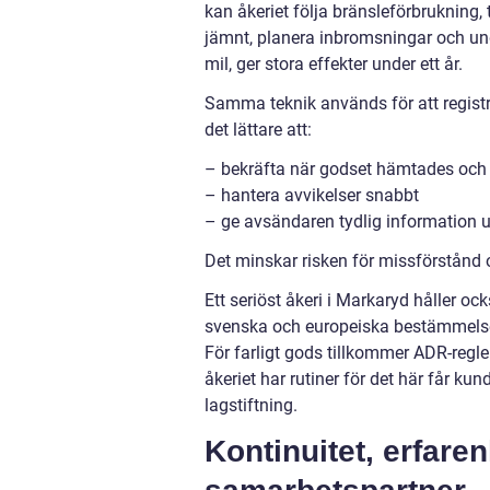
kan åkeriet följa bränsleförbrukning,
jämnt, planera inbromsningar och un
mil, ger stora effekter under ett år.
Samma teknik används för att registre
det lättare att:
– bekräfta när godset hämtades oc
– hantera avvikelser snabbt
– ge avsändaren tydlig information 
Det minskar risken för missförstånd o
Ett seriöst åkeri i Markaryd håller oc
svenska och europeiska bestämmelser, 
För farligt gods tillkommer ADR-regl
åkeriet har rutiner för det här får kun
lagstiftning.
Kontinuitet, erfaren