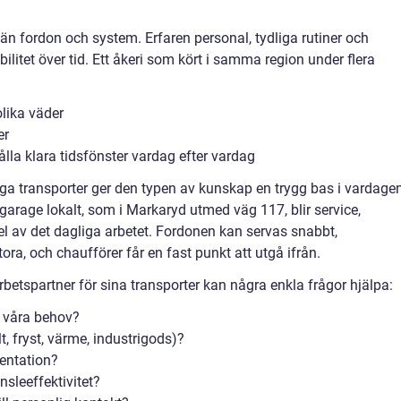
än fordon och system. Erfaren personal, tydliga rutiner och
ilitet över tid. Ett åkeri som kört i samma region under flera
olika väder
er
ålla klara tidsfönster vardag efter vardag
ga transporter ger den typen av kunskap en trygg bas i vardagen
garage lokalt, som i Markaryd utmed väg 117, blir service,
el av det dagliga arbetet. Fordonen kan servas snabbt,
ra, och chaufförer får en fast punkt att utgå ifrån.
tspartner för sina transporter kan några enkla frågor hjälpa:
r våra behov?
, fryst, värme, industrigods)?
entation?
nsleeffektivitet?