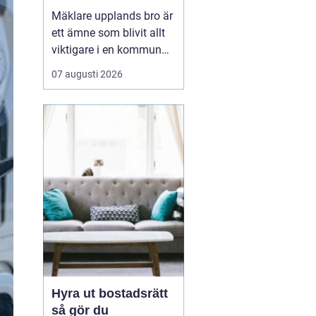
kommun
Mäklare upplands bro är
ett ämne som blivit allt
viktigare i en kommun
som växer snabbt och
07 augusti 2026
lockar både
förstagångsköpare och
erfarna bostadsägare.
Upplands bro har gått
från att vara ett lugnt
pendlarsamhälle till att
vara en attraktiv plats
för fam...
Hyra ut bostadsrätt
så gör du