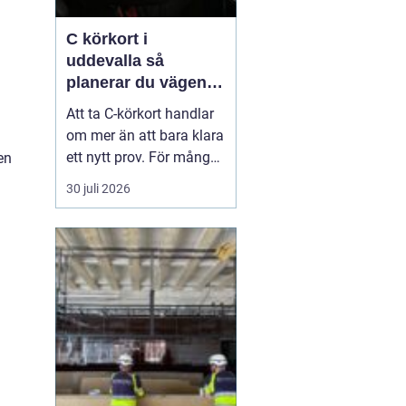
C körkort i
uddevalla så
planerar du vägen
mot tung lastbil
Att ta C-körkort handlar
om mer än att bara klara
ett nytt prov. För många
en
betyder det en chans till
30 juli 2026
ett nytt yrke, en starkare
position på
arbetsmarknaden eller
en naturlig utveckling i
ett jobb inom transport
och logistik. I Uddevalla
finns goda mö...