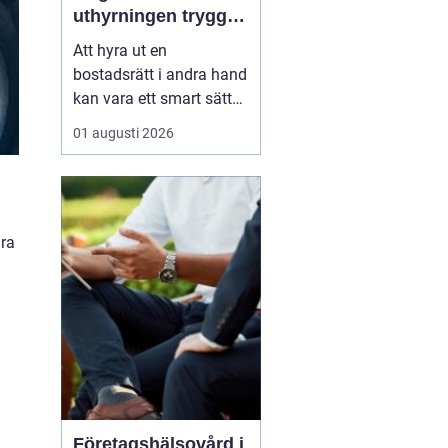
uthyrningen trygg,
laglig och lönsam
Att hyra ut en
bostadsrätt i andra hand
kan vara ett smart sätt
att täcka kostnader eller
01 augusti 2026
behålla boendet under
en period i en annan
stad. Samtidigt upplever
många att regler,
tillstånd, hyresnivå och
dra
försäkringar känns
krångliga. Med rätt
kunskap gå...
Företagshälsovård i