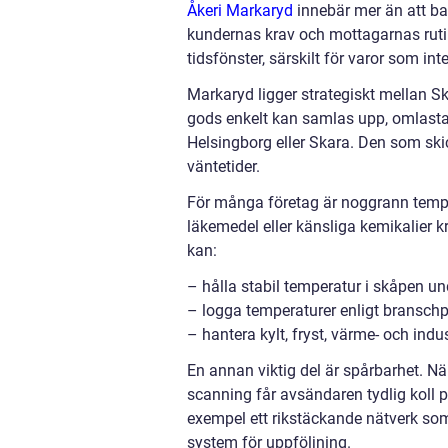
Åkeri Markaryd
innebär mer än att bar
kundernas krav och mottagarnas rutin
tidsfönster, särskilt för varor som inte
Markaryd ligger strategiskt mellan S
gods enkelt kan samlas upp, omlastas
Helsingborg eller Skara. Den som ski
väntetider.
För många företag är noggrann tempe
läkemedel eller känsliga kemikalier kr
kan:
– hålla stabil temperatur i skåpen un
– logga temperaturer enligt branschp
– hantera kylt, fryst, värme- och ind
En annan viktig del är spårbarhet. När
scanning får avsändaren tydlig koll p
exempel ett rikstäckande nätverk so
system för uppföljning.