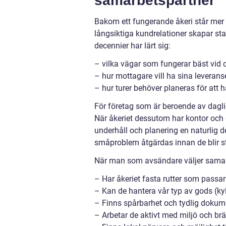
samarbetspartner
Bakom ett fungerande åkeri står mer 
långsiktiga kundrelationer skapar stab
decennier har lärt sig:
– vilka vägar som fungerar bäst vid 
– hur mottagare vill ha sina leverans
– hur turer behöver planeras för att h
För företag som är beroende av dagli
När åkeriet dessutom har kontor och 
underhåll och planering en naturlig d
småproblem åtgärdas innan de blir sto
När man som avsändare väljer samarbe
– Har åkeriet fasta rutter som passa
– Kan de hantera vår typ av gods (kylt
– Finns spårbarhet och tydlig dokum
– Arbetar de aktivt med miljö och brä