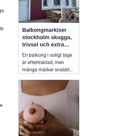
ga
ir
Balkongmarkiser
stockholm skugga,
trivsel och extra
rum utomhus
En balkong i soligt läge
är eftertraktad, men
många märker snabbt
hur hög värmen kan bli
under sommarhalvåret.
.
Glasräcken, mörka
fasader och stadens
de
reflekterande ytor gör att
solen ofta upplevs
starkare i Stockholm än
förväntat. Med
22 juli
2026