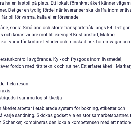
a ha en lastbil på plats. Ett lokalt förankrat åkeri känner vägarn
er. Det ger en tydlig fördel när leveranser ska klaffa inom snäv
 får bli för varma, kalla eller försenade.
kåne, södra Småland och större transportstråk längs E4. Det gör 
 och köras vidare mot till exempel Kristianstad, Malmö,
ckar varor får kortare ledtider och minskad risk för omvägar och
raturkontroll avgörande. Kyl- och frysgods inom livsmedel,
äver fordon med rätt teknik och rutiner. Ett erfaret åkeri i Marka
der hela resan
raxis
ustrigods i samma logistikkedja
 åkeriet arbetar i etablerade system för bokning, etiketter och
å varje sändning. Skickas godset via en stor samarbetspartner, ti
m Schenker, kombineras den lokala kompetensen med ett natione