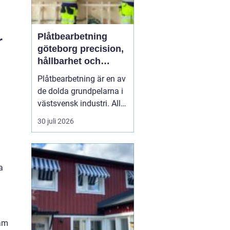
Plåtbearbetning
r
göteborg precision,
hållbarhet och
smarta lösningar
Plåtbearbetning är en av
de dolda grundpelarna i
västsvensk industri. Allt
från marina
30 juli 2026
anläggningar längs
kusten till avancerade
maskiner, räcken i
offentliga miljöer och
a
specialtillverkade
komponenter tillverkas
med hjälp av
plåtbearbetning. När
ram
för...