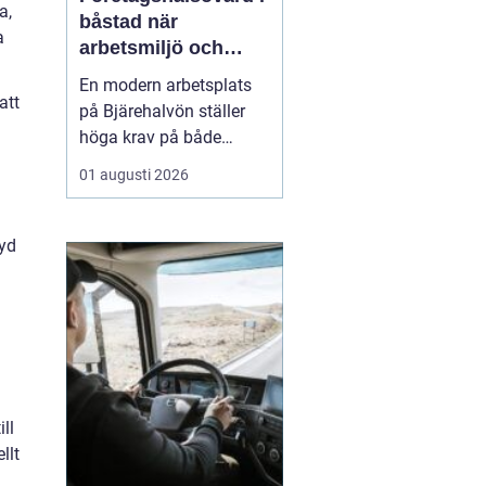
a,
båstad när
a
arbetsmiljö och
specialistkunskap
En modern arbetsplats
möts
att
på Bjärehalvön ställer
höga krav på både
ledning och
01 augusti 2026
medarbetare. Tempot är
högt, många roller är
breda och gränsen
ryd
mellan jobb och privatliv
blir ibland suddig.
Samtidigt förväntas
hållbara prestationer
över tid. I den verkligh...
ll
llt