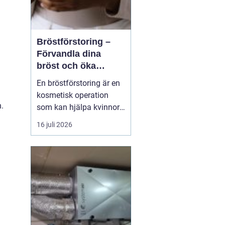
Bröstförstoring –
Förvandla dina
bröst och öka
självförtroendet
En bröstförstoring är en
kosmetisk operation
.
som kan hjälpa kvinnor
att uppnå de bröst de
16 juli 2026
alltid har drömt om.
Oavsett om det handlar
om att återställa
volymen efter graviditet
och amning, korrigera
oj&a...