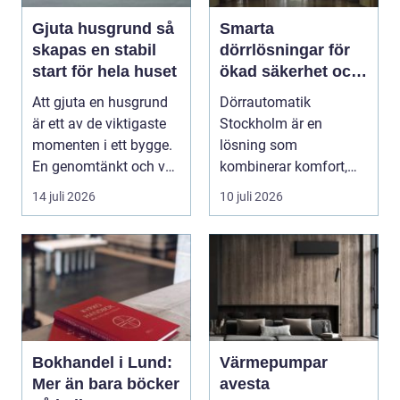
Gjuta husgrund så
Smarta
skapas en stabil
dörrlösningar för
start för hela huset
ökad säkerhet och
komfort
Att gjuta en husgrund
Dörrautomatik
är ett av de viktigaste
Stockholm är en
momenten i ett bygge.
lösning som
En genomtänkt och väl
kombinerar komfort,
utförd gru...
säkerhet och tillg...
14 juli 2026
10 juli 2026
Bokhandel i Lund:
Värmepumpar
Mer än bara böcker
avesta