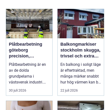
Plåtbearbetning
Balkongmarkiser
göteborg
stockholm skugga,
precision,
trivsel och extra
hållbarhet och
rum utomhus
Plåtbearbetning är en
En balkong i soligt läge
smarta lösningar
av de dolda
är eftertraktad, men
grundpelarna i
många märker snabbt
västsvensk industri.
hur hög värmen kan bli
Allt från marina
under somma...
30 juli 2026
22 juli 2026
anläggningar ...