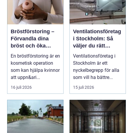
Bröstförstoring –
Ventilationsföretag
Förvandla dina
i Stockholm: Så
bröst och öka
väljer du rätt
självförtroendet
expert på frisk luft
En bröstförstoring är en
Ventilationsföretag i
kosmetisk operation
Stockholm är ett
som kan hjälpa kvinnor
nyckelbegrepp för alla
att uppn&ari...
som vill ha bättre...
16 juli 2026
15 juli 2026