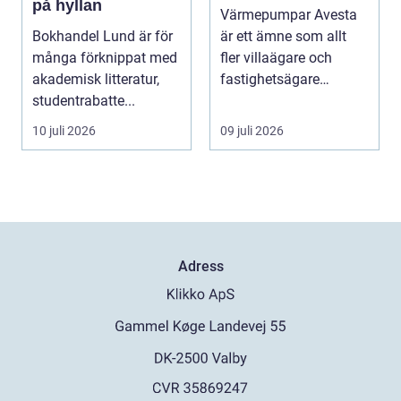
på hyllan
Värmepumpar Avesta
Bokhandel Lund är för
är ett ämne som allt
många förknippat med
fler villaägare och
akademisk litteratur,
fastighetsägare
studentrabatte...
intresserar sig för när ...
10 juli 2026
09 juli 2026
Adress