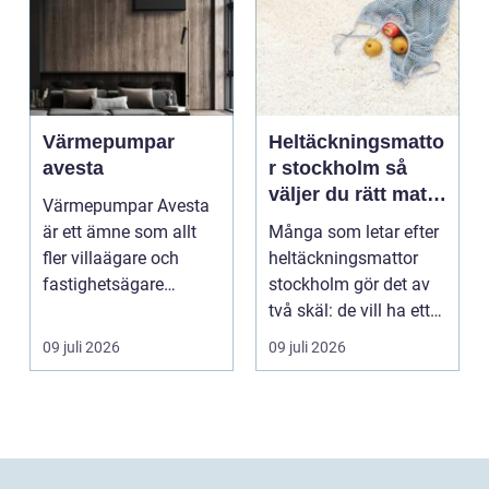
Värmepumpar
Heltäckningsmatto
avesta
r stockholm så
väljer du rätt matta
Värmepumpar Avesta
för hem och
är ett ämne som allt
Många som letar efter
kontor
fler villaägare och
heltäckningsmattor
fastighetsägare
stockholm gör det av
intresserar sig för när
två skäl: de vill ha ett
...
tystare och m...
09 juli 2026
09 juli 2026