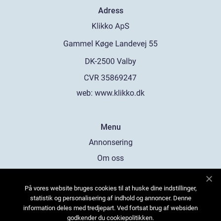
Adress
web:
www.klikko.dk
Menu
Annonsering
Om oss
Cookies
På vores website bruges cookies til at huske dine indstillinger,
Kontakta oss
statistik og personalisering af indhold og annoncer. Denne
Sitemap
information deles med tredjepart. Ved fortsat brug af websiden
godkender du cookiepolitikken.