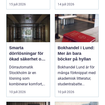
utförd gru...
15 juli 2026
14 juli 2026
Smarta
Bokhandel i Lund:
dörrlösningar för
Mer än bara
ökad säkerhet och
böcker på hyllan
komfort
Dörrautomatik
Bokhandel Lund är för
Stockholm är en
många förknippat med
lösning som
akademisk litteratur,
kombinerar komfort,
studentrabatte...
säkerhet och tillg...
10 juli 2026
10 juli 2026