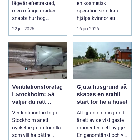
läge är eftertraktad,
en kosmetisk
men många märker
operation som kan
snabbt hur hög
hjälpa kvinnor att
värmen kan bli under
uppn&ari...
22 juli 2026
16 juli 2026
somma...
Ventilationsföretag
Gjuta husgrund så
i Stockholm: Så
skapas en stabil
väljer du rätt
start för hela huset
expert på frisk luft
Ventilationsföretag i
Att gjuta en husgrund
Stockholm är ett
är ett av de viktigaste
nyckelbegrepp för alla
momenten i ett bygge.
som vill ha bättre...
En genomtänkt och väl