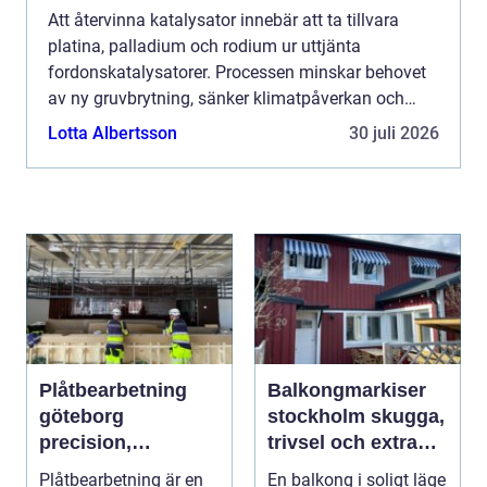
Att återvinna katalysator innebär att ta tillvara
platina, palladium och rodium ur uttjänta
fordonskatalysatorer. Processen minskar behovet
av ny gruvbrytning, sänker klimatpåverkan och
frigör kapital som annars skulle...
Lotta Albertsson
30 juli 2026
Plåtbearbetning
Balkongmarkiser
göteborg
stockholm skugga,
precision,
trivsel och extra
hållbarhet och
rum utomhus
Plåtbearbetning är en
En balkong i soligt läge