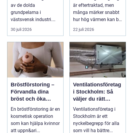
smarta lösningar
av de dolda
är eftertraktad, men
grundpelarna i
många märker snabbt
västsvensk industri.
hur hög värmen kan bli
Allt från marina
under somma...
30 juli 2026
22 juli 2026
anläggningar ...
Bröstförstoring –
Ventilationsföretag
Förvandla dina
i Stockholm: Så
bröst och öka
väljer du rätt
självförtroendet
expert på frisk luft
En bröstförstoring är en
Ventilationsföretag i
kosmetisk operation
Stockholm är ett
som kan hjälpa kvinnor
nyckelbegrepp för alla
att uppn&ari...
som vill ha bättre...