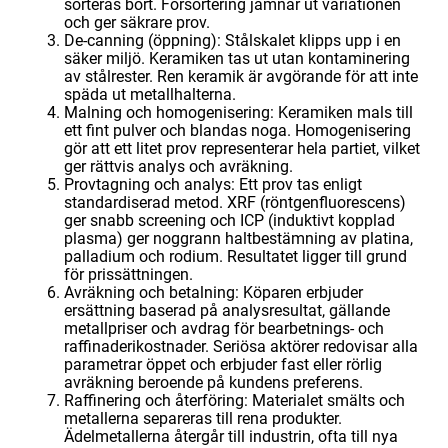
sorteras bort. Försortering jämnar ut variationen
och ger säkrare prov.
De-canning (öppning): Stålskalet klipps upp i en
säker miljö. Keramiken tas ut utan kontaminering
av stålrester. Ren keramik är avgörande för att inte
späda ut metallhalterna.
Malning och homogenisering: Keramiken mals till
ett fint pulver och blandas noga. Homogenisering
gör att ett litet prov representerar hela partiet, vilket
ger rättvis analys och avräkning.
Provtagning och analys: Ett prov tas enligt
standardiserad metod. XRF (röntgenfluorescens)
ger snabb screening och ICP (induktivt kopplad
plasma) ger noggrann haltbestämning av platina,
palladium och rodium. Resultatet ligger till grund
för prissättningen.
Avräkning och betalning: Köparen erbjuder
ersättning baserad på analysresultat, gällande
metallpriser och avdrag för bearbetnings- och
raffinaderikostnader. Seriösa aktörer redovisar alla
parametrar öppet och erbjuder fast eller rörlig
avräkning beroende på kundens preferens.
Raffinering och återföring: Materialet smälts och
metallerna separeras till rena produkter.
Ädelmetallerna återgår till industrin, ofta till nya