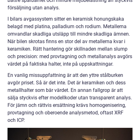
bättre spårbarhet och mindre miljöbelastning än styckvis
försäljning utan analys.
I bilars avgassystem sitter en keramisk honungskaka
belagd med platina, palladium och rodium. Metallerna
omvandlar skadliga utsläpp till mindre skadliga ämnen.
När bilen skrotas finns en stor del av metallerna kvar i
keramiken. Rätt hantering gör skillnaden mellan slump
och precision: med provtagning och metallanalys avgörs
värdet på faktiska halter, inte på uppskattningar.
En vanlig missuppfattning är att den yttre stålburken
avgör priset. Så är det inte. Det är keramiken och dess
metallhalter som bär värdet. En annan fallgrop är att
sälja styckvis efter modellkoder utan transparent analys.
För jämn och rättvis ersättning krävs homogenisering,
provtagning och oberoende analysmetod, oftast XRF
och ICP.