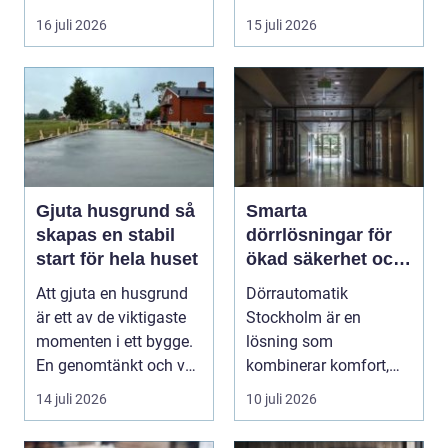
16 juli 2026
15 juli 2026
Gjuta husgrund så
Smarta
skapas en stabil
dörrlösningar för
start för hela huset
ökad säkerhet och
komfort
Att gjuta en husgrund
Dörrautomatik
är ett av de viktigaste
Stockholm är en
momenten i ett bygge.
lösning som
En genomtänkt och väl
kombinerar komfort,
utförd gru...
säkerhet och tillg...
14 juli 2026
10 juli 2026