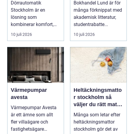
Dörrautomatik
Bokhandel Lund är för
Stockholm är en
många förknippat med
lösning som
akademisk litteratur,
kombinerar komfort,
studentrabatte...
säkerhet och tillg...
10 juli 2026
10 juli 2026
Värmepumpar
Heltäckningsmatto
avesta
r stockholm så
väljer du rätt matta
Värmepumpar Avesta
för hem och kontor
är ett ämne som allt
Många som letar efter
fler villaägare och
heltäckningsmattor
fastighetsägare
stockholm gör det av