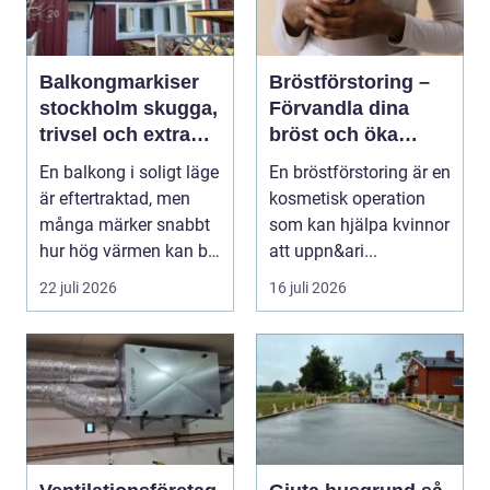
Balkongmarkiser
Bröstförstoring –
stockholm skugga,
Förvandla dina
trivsel och extra
bröst och öka
rum utomhus
självförtroendet
En balkong i soligt läge
En bröstförstoring är en
är eftertraktad, men
kosmetisk operation
många märker snabbt
som kan hjälpa kvinnor
hur hög värmen kan bli
att uppn&ari...
under somma...
22 juli 2026
16 juli 2026