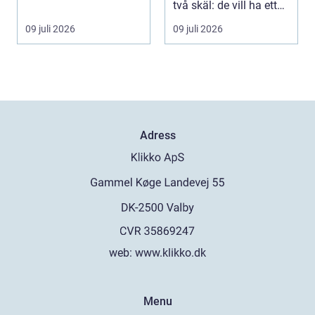
intresserar sig för när ...
två skäl: de vill ha ett
tystare och m...
09 juli 2026
09 juli 2026
Adress
web:
www.klikko.dk
Menu