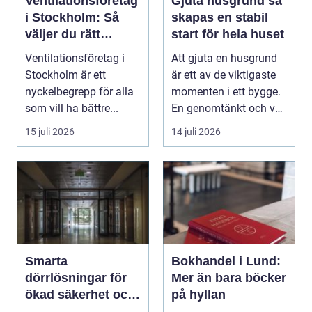
Ventilationsföretag
Gjuta husgrund så
i Stockholm: Så
skapas en stabil
väljer du rätt
start för hela huset
expert på frisk luft
Ventilationsföretag i
Att gjuta en husgrund
Stockholm är ett
är ett av de viktigaste
nyckelbegrepp för alla
momenten i ett bygge.
som vill ha bättre...
En genomtänkt och väl
utförd gru...
15 juli 2026
14 juli 2026
Smarta
Bokhandel i Lund:
dörrlösningar för
Mer än bara böcker
ökad säkerhet och
på hyllan
komfort