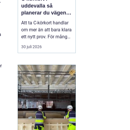
r
uddevalla så
planerar du vägen
mot tung lastbil
Att ta C-körkort handlar
om mer än att bara klara
a
ett nytt prov. För många
betyder det en chans till
30 juli 2026
ett nytt yrke, en starkare
position på
arbetsmarknaden eller
r
en naturlig utveckling i
ett jobb inom transport
och logistik. I Uddevalla
finns goda mö...