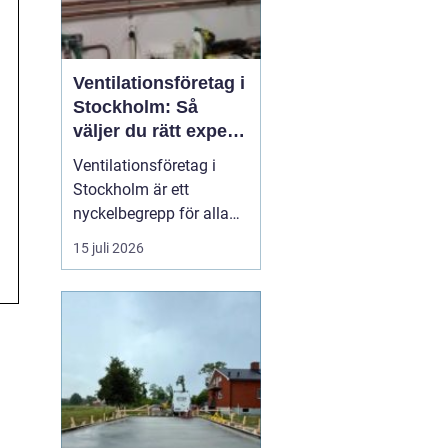
Ventilationsföretag i
Stockholm: Så
väljer du rätt expert
på frisk luft
Ventilationsföretag i
Stockholm är ett
nyckelbegrepp för alla
som vill ha bättre
15 juli 2026
inomhusluft, lägre
energikostnader och ett
tryggt boende. När du
söker efter ett kunnigt
företag i huvudstaden
som kan hjälp...