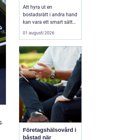
laglig och lönsam
Att hyra ut en
bostadsrätt i andra hand
kan vara ett smart sätt
att täcka kostnader eller
01 augusti 2026
behålla boendet under
en period i en annan
stad. Samtidigt upplever
många att regler,
tillstånd, hyresnivå och
försäkringar känns
krångliga. Med rätt
kunskap gå...
g,
Företagshälsovård i
båstad när