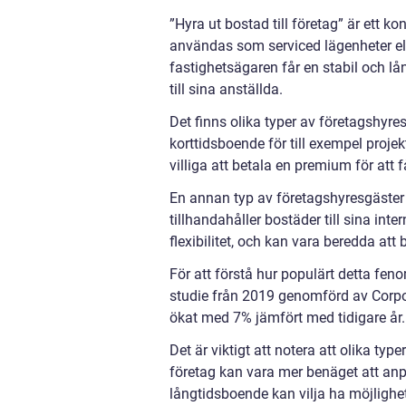
”Hyra ut bostad till företag” är ett ko
användas som serviced lägenheter ell
fastighetsägaren får en stabil och lå
till sina anställda.
Det finns olika typer av företagshyres
korttidsboende för till exempel projek
villiga att betala en premium för att 
En annan typ av företagshyresgäster 
tillhandahåller bostäder till sina in
flexibilitet, och kan vara beredda att
För att förstå hur populärt detta feno
studie från 2019 genomförd av Corpo
ökat med 7% jämfört med tidigare år.
Det är viktigt att notera att olika typ
företag kan vara mer benäget att anp
långtidsboende kan vilja ha möjlighet