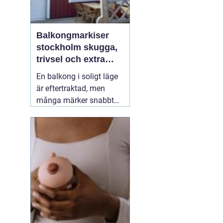
Balkongmarkiser
stockholm skugga,
trivsel och extra
rum utomhus
En balkong i soligt läge
är eftertraktad, men
många märker snabbt
hur hög värmen kan bli
under sommarhalvåret.
Glasräcken, mörka
fasader och stadens
reflekterande ytor gör att
solen ofta upplevs
starkare i Stockholm än
förväntat. Med
22 juli
2026