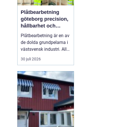
Plåtbearbetning
göteborg precision,
hållbarhet och
smarta lösningar
Plåtbearbetning är en av
de dolda grundpelarna i
västsvensk industri. Allt
från marina
30 juli 2026
anläggningar längs
kusten till avancerade
maskiner, räcken i
offentliga miljöer och
specialtillverkade
komponenter tillverkas
med hjälp av
plåtbearbetning. När
för...