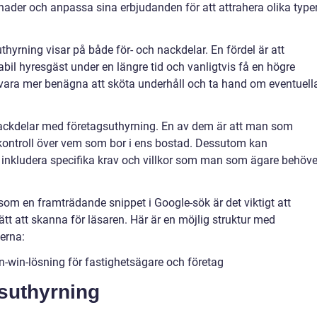
lnader och anpassa sina erbjudanden för att attrahera olika type
yrning visar på både för- och nackdelar. En fördel är att
bil hyresgäst under en längre tid och vanligtvis få en högre
ara mer benägna att sköta underhåll och ta hand om eventuell
nackdelar med företagsuthyrning. En av dem är att man som
 kontroll över vem som bor i ens bostad. Dessutom kan
inkludera specifika krav och villkor som man som ägare behöve
om en framträdande snippet i Google-sök är det viktigt att
lätt att skanna för läsaren. Här är en möjlig struktur med
erna:
win-win-lösning för fastighetsägare och företag
gsuthyrning