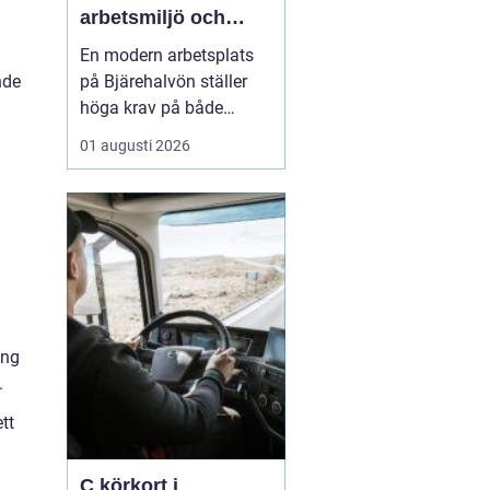
arbetsmiljö och
specialistkunskap
En modern arbetsplats
möts
nde
på Bjärehalvön ställer
höga krav på både
ledning och
01 augusti 2026
medarbetare. Tempot är
högt, många roller är
breda och gränsen
mellan jobb och privatliv
blir ibland suddig.
Samtidigt förväntas
hållbara prestationer
över tid. I den verkligh...
ing
.
tt
C körkort i