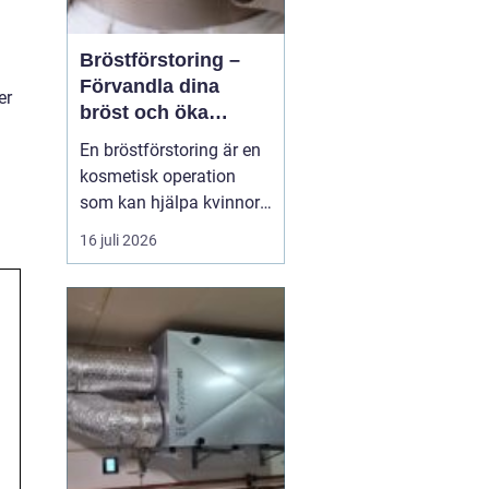
Bröstförstoring –
Förvandla dina
er
bröst och öka
självförtroendet
En bröstförstoring är en
kosmetisk operation
som kan hjälpa kvinnor
att uppnå de bröst de
16 juli 2026
alltid har drömt om.
Oavsett om det handlar
om att återställa
volymen efter graviditet
och amning, korrigera
oj&a...