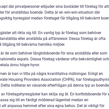
ncept där privatpersoner erbjuder sina bostäder till företag för att
er för anställdas boende. Detta är en win-win-situation där
ngsiktig hyresgäst medan företaget får tillgång till bekvämt boe
gäster att rikta sig till. En vanlig typ är företag som behöver
tanställda eller anställda på affärsresor. Dessa företag är ofta
få tillgång till bekväma hemlika miljöer.
är de som behöver långtidsboende för sina anställda eller som
ternationella expats. Dessa företag värderar ofta bekvämlighet och
 betala ännu högre hyror.
men är kan vi titta på några kvantitativa mätningar. Enligt en
rate Housing Providers Association (CHPA), har företagsuthyrn
 Detta indikerar en växande efterfrågan på denna typ av boende
er av företagshyresgäster kan skilja sig åt. En korttidsboende för e
assa sig till en färdigt möblerad lägenhet medan en
 att anpassa hemmet efter sina egna behov. Det är viktigt för