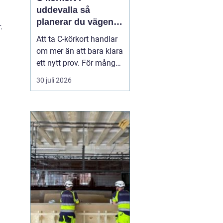
uddevalla så
planerar du vägen
.
mot tung lastbil
Att ta C-körkort handlar
om mer än att bara klara
ett nytt prov. För många
betyder det en chans till
30 juli 2026
ett nytt yrke, en starkare
position på
arbetsmarknaden eller
en naturlig utveckling i
ett jobb inom transport
och logistik. I Uddevalla
finns goda mö...