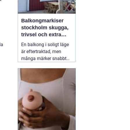
Balkongmarkiser
stockholm skugga,
trivsel och extra
rum utomhus
da
En balkong i soligt läge
är eftertraktad, men
många märker snabbt
hur hög värmen kan bli
under sommarhalvåret.
Glasräcken, mörka
fasader och stadens
reflekterande ytor gör att
solen ofta upplevs
starkare i Stockholm än
förväntat. Med
22 juli
2026