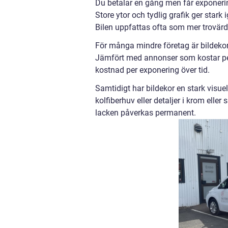
Du betalar en gång men får exponering
Store ytor och tydlig grafik ger stark
Bilen uppfattas ofta som mer trovärdi
För många mindre företag är bildeko
Jämfört med annonser som kostar per v
kostnad per exponering över tid.
Samtidigt har bildekor en stark visuell
kolfiberhuv eller detaljer i krom eller
lacken påverkas permanent.