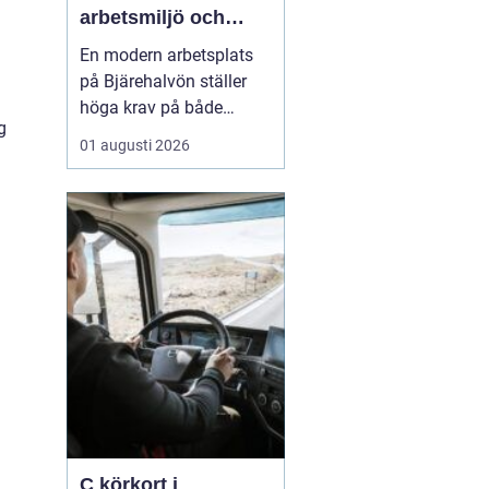
arbetsmiljö och
specialistkunskap
En modern arbetsplats
möts
på Bjärehalvön ställer
höga krav på både
g
ledning och
01 augusti 2026
medarbetare. Tempot är
högt, många roller är
breda och gränsen
mellan jobb och privatliv
blir ibland suddig.
Samtidigt förväntas
hållbara prestationer
över tid. I den verkligh...
C körkort i