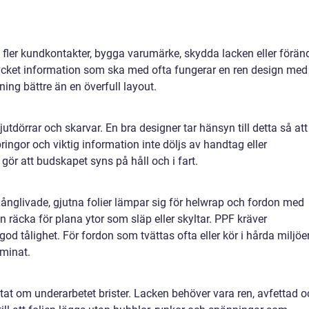
fler kundkontakter, bygga varumärke, skydda lacken eller förän
mycket information som ska med ofta fungerar en ren design med
ing bättre än en överfull layout.
jutdörrar och skarvar. En bra designer tar hänsyn till detta så att
ingor och viktig information inte döljs av handtag eller
gör att budskapet syns på håll och i fart.
 Långlivade, gjutna folier lämpar sig för helwrap och fordon med
n räcka för plana ytor som släp eller skyltar. PPF kräver
od tålighet. För fordon som tvättas ofta eller kör i hårda miljöe
aminat.
ltat om underarbetet brister. Lacken behöver vara ren, avfettad 