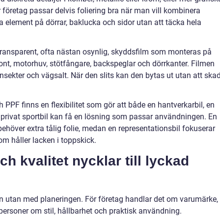
företag passar delvis foliering bra när man vill kombinera
a element på dörrar, baklucka och sidor utan att täcka hela
en transparent, ofta nästan osynlig, skyddsfilm som monteras på
front, motorhuv, stötfångare, backspeglar och dörrkanter. Filmen
insekter och vägsalt. När den slits kan den bytas ut utan att ska
PF finns en flexibilitet som gör att både en hantverkarbil, en
 privat sportbil kan få en lösning som passar användningen. En
ehöver extra tålig folie, medan en representationsbil fokuserar
om håller lacken i toppskick.
h kvalitet nycklar till lyckad
len utan med planeringen. För företag handlar det om varumärke,
personer om stil, hållbarhet och praktisk användning.