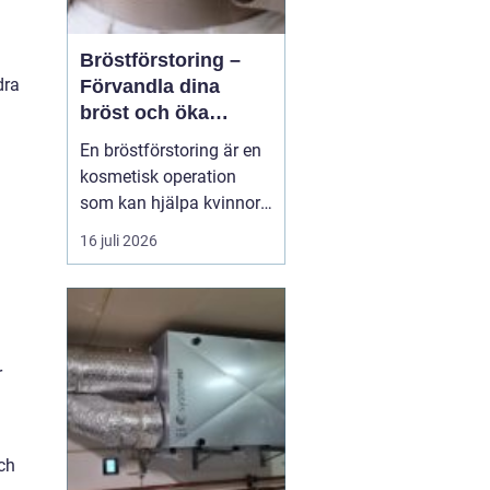
Bröstförstoring –
dra
Förvandla dina
bröst och öka
självförtroendet
En bröstförstoring är en
kosmetisk operation
som kan hjälpa kvinnor
att uppnå de bröst de
16 juli 2026
alltid har drömt om.
Oavsett om det handlar
om att återställa
volymen efter graviditet
och amning, korrigera
r
oj&a...
och