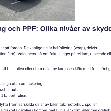
ing och PPF: Olika nivåer av skyd
ier på fordon. De vanligaste är helfoliering (wrap), delvis
tion film). Valet beror på om fokus ligger på reklam, utseende ell
 att hela bilen eller stora delar av karossen kläs med folie. Det g
 design utan omlackering.
 och smuts.
t ta bort folien.
lyfta fram särskilda delar av bilen tak, motorhuv, spoiler,
 diskreta detaljer i kolfiber, metallic eller krom, eller mer grafisk