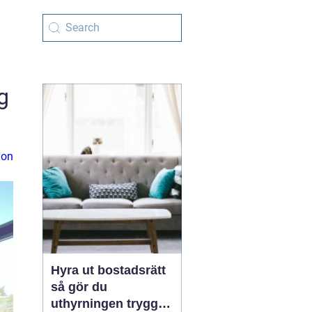
g
ion
Hyra ut bostadsrätt
så gör du
uthyrningen trygg,