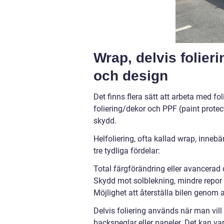
Wrap, delvis folier
och design
Det finns flera sätt att arbeta med fol
foliering/dekor och PPF (paint protec
skydd.
Helfoliering, ofta kallad wrap, innebär
tre tydliga fördelar:
Total färgförändring eller avancerad
Skydd mot solblekning, mindre repor
Möjlighet att återställa bilen genom at
Delvis foliering används när man vill 
backspeglar eller paneler. Det kan vara