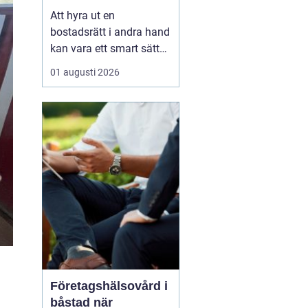
laglig och lönsam
Att hyra ut en
bostadsrätt i andra hand
kan vara ett smart sätt
att täcka kostnader eller
01 augusti 2026
behålla boendet under
en period i en annan
stad. Samtidigt upplever
många att regler,
tillstånd, hyresnivå och
försäkringar känns
krångliga. Med rätt
kunskap gå...
Företagshälsovård i
båstad när