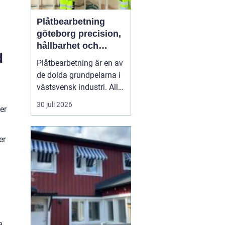
Plåtbearbetning
göteborg precision,
hållbarhet och
d
smarta lösningar
Plåtbearbetning är en av
de dolda grundpelarna i
västsvensk industri. Allt
från marina
30 juli 2026
er
anläggningar längs
kusten till avancerade
maskiner, räcken i
er
offentliga miljöer och
specialtillverkade
komponenter tillverkas
med hjälp av
plåtbearbetning. När
för...
a