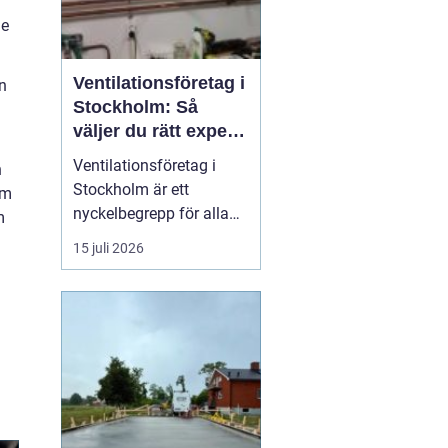
de
Ventilationsföretag i
en
Stockholm: Så
väljer du rätt expert
på frisk luft
Ventilationsföretag i
n
Stockholm är ett
om
nyckelbegrepp för alla
m
som vill ha bättre
15 juli 2026
inomhusluft, lägre
energikostnader och ett
tryggt boende. När du
söker efter ett kunnigt
företag i huvudstaden
som kan hjälp...