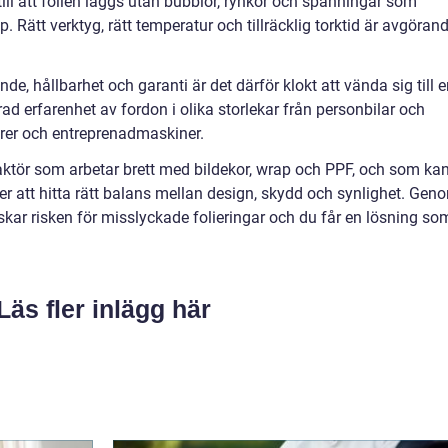
 till att folien läggs utan bubblor, rynkor och spänningar som
pp. Rätt verktyg, rätt temperatur och tillräcklig torktid är avgöran
de, hållbarhet och garanti är det därför klokt att vända sig till 
d erfarenhet av fordon i olika storlekar från personbilar och
aktorer och entreprenadmaskiner.
n aktör som arbetar brett med bildekor, wrap och PPF, och som ka
er att hitta rätt balans mellan design, skydd och synlighet. Gen
nskar risken för misslyckade folieringar och du får en lösning so
Läs fler inlägg här