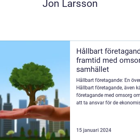
Jon Larsson
Hållbart företagan
framtid med omsor
samhället
Hållbart företagande: En över
Hållbart företagande, även kä
företagande med omsorg om m
att ta ansvar för de ekonomi
konsekvenserna...
15 januari 2024