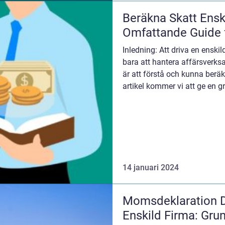
Beräkna Skatt Ensk
Omfattande Guide f
Inledning: Att driva en enski
bara att hantera affärsverks
är att förstå och kunna beräk
artikel kommer vi att ge en g
beräkn...
14 januari 2024
Momsdeklaration D
Enskild Firma: Grun