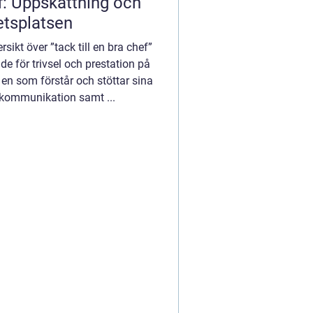
ef: Uppskattning och
etsplatsen
sikt över ”tack till en bra chef”
de för trivsel och prestation på
 en som förstår och stöttar sina
g kommunikation samt ...