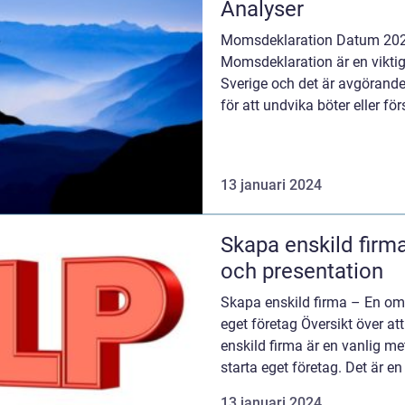
Analyser
Momsdeklaration Datum 2023
Momsdeklaration är en viktig 
Sverige och det är avgörande
för att undvika böter eller f
vi att ge en övergripa...
13 januari 2024
Skapa enskild firma
och presentation
Skapa enskild firma – En omfa
eget företag Översikt över at
enskild firma är en vanlig me
starta eget företag. Det är en 
13 januari 2024