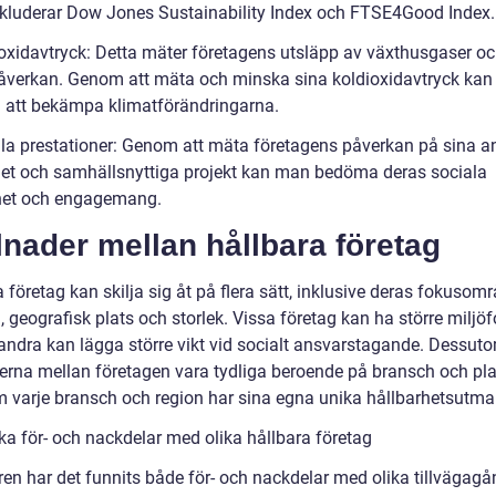
nkluderar Dow Jones Sustainability Index och FTSE4Good Index.
ioxidavtryck: Detta mäter företagens utsläpp av växthusgaser o
åverkan. Genom att mäta och minska sina koldioxidavtryck kan
ll att bekämpa klimatförändringarna.
ala prestationer: Genom att mäta företagens påverkan på sina an
et och samhällsnyttiga projekt kan man bedöma deras sociala
het och engagemang.
lnader mellan hållbara företag
 företag kan skilja sig åt på flera sätt, inklusive deras fokusom
 geografisk plats och storlek. Vissa företag kan ha större miljö
ndra kan lägga större vikt vid socialt ansvarstagande. Dessut
derna mellan företagen vara tydliga beroende på bransch och pla
m varje bransch och region har sina egna unika hållbarhetsutma
ka för- och nackdelar med olika hållbara företag
ren har det funnits både för- och nackdelar med olika tillvägagå