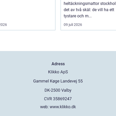
heltäckningsmattor stockho
det av två skäl: de vill ha ett
tystare och m...
 2026
09 juli 2026
Adress
web:
www.klikko.dk