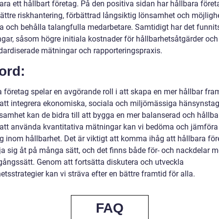
vara ett hållbart företag. På den positiva sidan har hållbara föret
ättre riskhantering, förbättrad långsiktig lönsamhet och möjlighe
ra och behålla talangfulla medarbetare. Samtidigt har det funnit
gar, såsom högre initiala kostnader för hållbarhetsåtgärder och
dardiserade mätningar och rapporteringspraxis.
ord:
 företag spelar en avgörande roll i att skapa en mer hållbar fram
tt integrera ekonomiska, sociala och miljömässiga hänsynsta
samhet kan de bidra till att bygga en mer balanserad och hållbar
tt använda kvantitativa mätningar kan vi bedöma och jämföra
 inom hållbarhet. Det är viktigt att komma ihåg att hållbara för
ja sig åt på många sätt, och det finns både för- och nackdelar m
agångssätt. Genom att fortsätta diskutera och utveckla
etsstrategier kan vi sträva efter en bättre framtid för alla.
FAQ