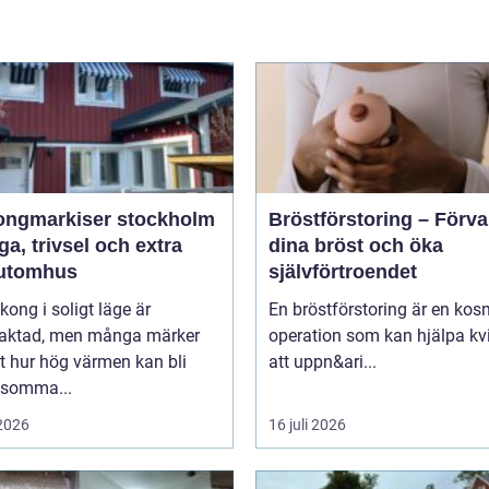
ongmarkiser stockholm
Bröstförstoring – Förv
a, trivsel och extra
dina bröst och öka
utomhus
självförtroendet
kong i soligt läge är
En bröstförstoring är en kos
traktad, men många märker
operation som kan hjälpa kv
t hur hög värmen kan bli
att uppn&ari...
 somma...
 2026
16 juli 2026