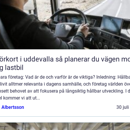
rt i uddevalla så planerar du vägen mot
g lastbil
ara företag: Vad är de och varför är de viktiga? Inledning: Hållb
livit alltmer relevanta i dagens samhälle, och företag världen öv
nsett behovet av att fokusera på långsiktig hållbar utveckling. I
el kommer vi att ut...
a Albertsson
30 jul