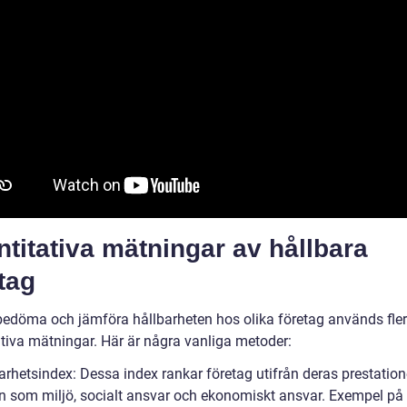
titativa mätningar av hållbara
tag
 bedöma och jämföra hållbarheten hos olika företag används fle
ativa mätningar. Här är några vanliga metoder:
barhetsindex: Dessa index rankar företag utifrån deras prestatio
 som miljö, socialt ansvar och ekonomiskt ansvar. Exempel p