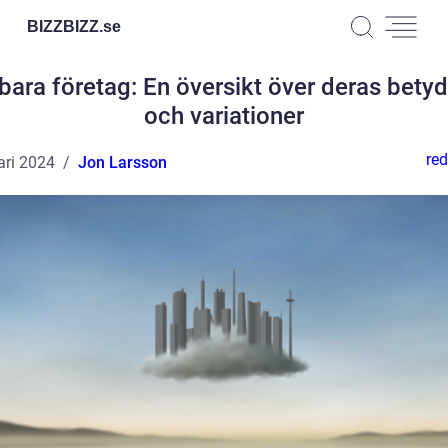
BIZZBIZZ.
se
bara företag: En översikt över deras bety
och variationer
red
ari 2024
Jon Larsson