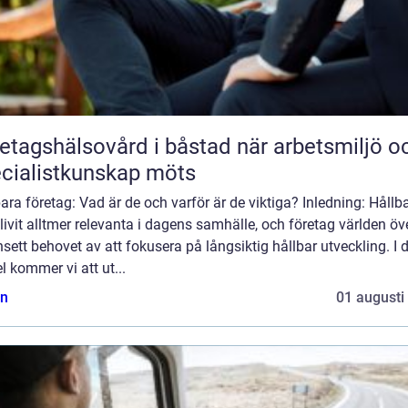
agshälsovård i båstad när arbetsmiljö och
cialistkunskap möts
ara företag: Vad är de och varför är de viktiga? Inledning: Hållb
livit alltmer relevanta i dagens samhälle, och företag världen öv
nsett behovet av att fokusera på långsiktig hållbar utveckling. I
el kommer vi att ut...
n
01 augusti