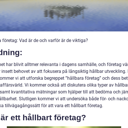
 företag: Vad är de och varför är de viktiga?
dning:
et har blivit alltmer relevanta i dagens samhälle, och företag vä
 insett behovet av att fokusera på långsiktig hållbar utveckling.
kommer vi att utforska begreppet ”hållbara företag” och dess bet
affärsvärld. Vi kommer också att diskutera olika typer av hållba
 samt kvantitativa mätningar som hjälper till att bedöma och jä
ållbarhet. Slutligen kommer vi att undersöka både för- och nack
a tillvägagångssätt för att vara ett hållbart företag.
är ett hållbart företag?