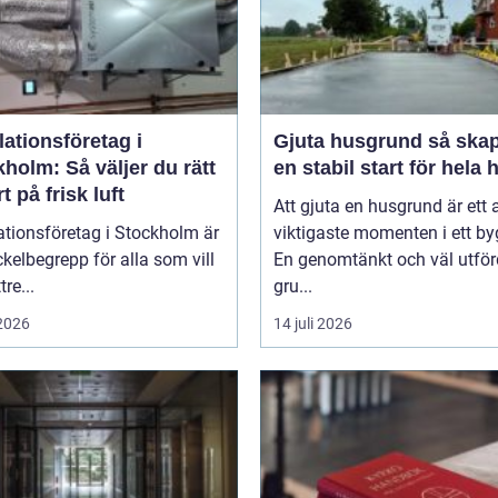
lationsföretag i
Gjuta husgrund så skapas
holm: Så väljer du rätt
en stabil start för hela 
t på frisk luft
Att gjuta en husgrund är ett 
ationsföretag i Stockholm är
viktigaste momenten i ett by
ckelbegrepp för alla som vill
En genomtänkt och väl utför
re...
gru...
 2026
14 juli 2026