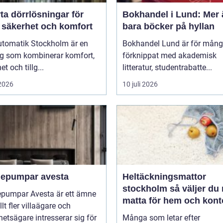
ta dörrlösningar för
Bokhandel i Lund: Mer 
 säkerhet och komfort
bara böcker på hyllan
utomatik Stockholm är en
Bokhandel Lund är för mån
ng som kombinerar komfort,
förknippat med akademisk
t och tillg...
litteratur, studentrabatte...
 2026
10 juli 2026
epumpar avesta
Heltäckningsmattor
stockholm så väljer du rätt
pumpar Avesta är ett ämne
matta för hem och kont
lt fler villaägare och
hetsägare intresserar sig för
Många som letar efter