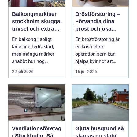
Balkongmarkiser
Bröstförstoring –
stockholm skugga,
Förvandla dina
trivsel och extra
bröst och öka
rum utomhus
självförtroendet
En balkong i soligt
En bröstförstoring är
läge är eftertraktad,
en kosmetisk
men många märker
operation som kan
snabbt hur hög
hjälpa kvinnor att
värmen kan bli under
uppn&ari...
22 juli 2026
16 juli 2026
somma...
Ventilationsföretag
Gjuta husgrund så
i Stockholm: Så
skapas en stabil