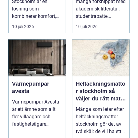
Stockholm är en
många förknippat med
lösning som
akademisk litteratur,
kombinerar komfort,
studentrabatte...
säkerhet och tillg...
10 juli 2026
10 juli 2026
Värmepumpar
Heltäckningsmatto
avesta
r stockholm så
väljer du rätt matta
Värmepumpar Avesta
för hem och
är ett ämne som allt
Många som letar efter
kontor
fler villaägare och
heltäckningsmattor
fastighetsägare
stockholm gör det av
intresserar sig för när
två skäl: de vill ha ett