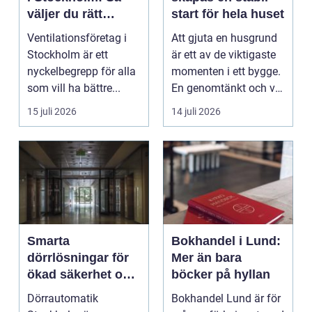
väljer du rätt
start för hela huset
expert på frisk luft
Ventilationsföretag i
Att gjuta en husgrund
Stockholm är ett
är ett av de viktigaste
nyckelbegrepp för alla
momenten i ett bygge.
som vill ha bättre...
En genomtänkt och väl
utförd gru...
15 juli 2026
14 juli 2026
Smarta
Bokhandel i Lund:
dörrlösningar för
Mer än bara
ökad säkerhet och
böcker på hyllan
komfort
Dörrautomatik
Bokhandel Lund är för