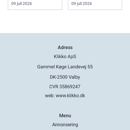
...
tystare och m...
09 juli 2026
09 juli 2026
Adress
web:
www.klikko.dk
Menu
Annonsering