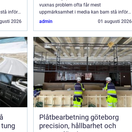
vuxnas problem ofta får mest
tå inför
uppmärksamhet i media kan barn stå inför
samma
liknande utmaningar men utan samma
gusti 2026
admin
01 augusti 2026
förmåga ...
Plåtbearbetning göteborg
 tung
precision, hållbarhet och