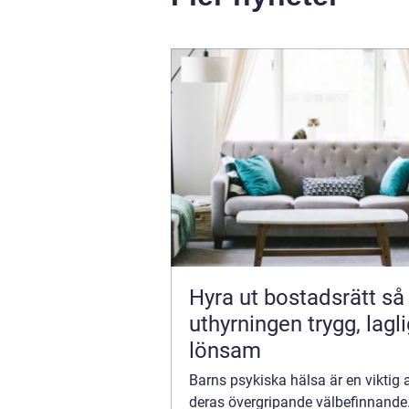
Hyra ut bostadsrätt så gör du
uthyrningen trygg, lagl
lönsam
Barns psykiska hälsa är en viktig 
deras övergripande välbefinnand