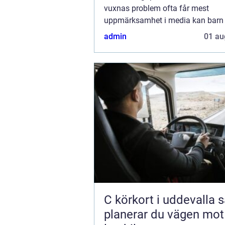
vuxnas problem ofta får mest
uppmärksamhet i media kan barn s
liknande utmaningar men utan 
admin
01 au
förmåga ...
C körkort i uddevalla så
planerar du vägen mot