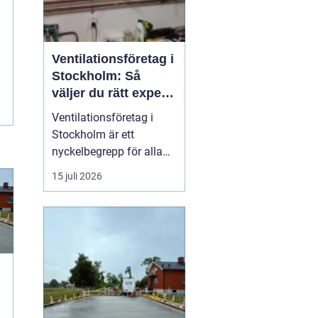
Ventilationsföretag i
Stockholm: Så
väljer du rätt expert
på frisk luft
Ventilationsföretag i
Stockholm är ett
nyckelbegrepp för alla
som vill ha bättre
15 juli 2026
inomhusluft, lägre
energikostnader och ett
tryggt boende. När du
söker efter ett kunnigt
företag i huvudstaden
som kan hjälp...