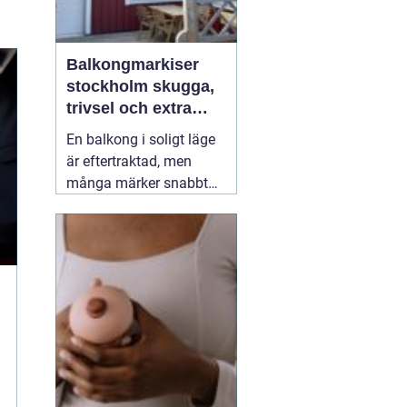
Balkongmarkiser
stockholm skugga,
trivsel och extra
rum utomhus
En balkong i soligt läge
är eftertraktad, men
många märker snabbt
hur hög värmen kan bli
under sommarhalvåret.
Glasräcken, mörka
fasader och stadens
reflekterande ytor gör att
solen ofta upplevs
starkare i Stockholm än
förväntat. Med
22 juli
2026