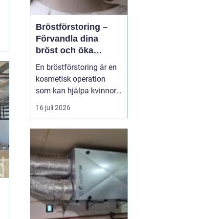
Bröstförstoring –
Förvandla dina
bröst och öka
självförtroendet
En bröstförstoring är en
kosmetisk operation
som kan hjälpa kvinnor
att uppnå de bröst de
16 juli 2026
alltid har drömt om.
Oavsett om det handlar
om att återställa
volymen efter graviditet
och amning, korrigera
oj&a...