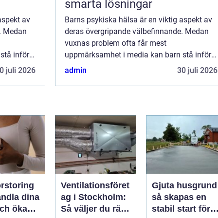
smarta lösningar
aspekt av
Barns psykiska hälsa är en viktig aspekt av
e. Medan
deras övergripande välbefinnande. Medan
vuxnas problem ofta får mest
tå inför
uppmärksamhet i media kan barn stå inför
samma
liknande utmaningar men utan samma
0 juli 2026
admin
30 juli 2026
förmåga ...
rstoring
Ventilationsföret
Gjuta husgrund
andla dina
ag i Stockholm:
så skapas en
och öka
Så väljer du rätt
stabil start för