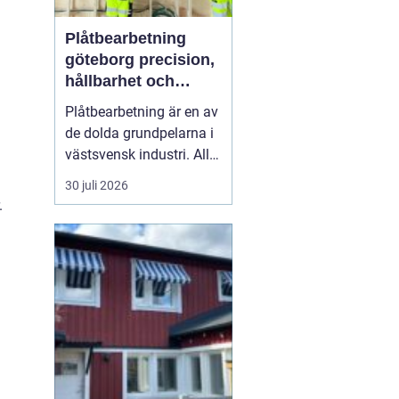
Plåtbearbetning
göteborg precision,
hållbarhet och
smarta lösningar
Plåtbearbetning är en av
de dolda grundpelarna i
västsvensk industri. Allt
från marina
30 juli 2026
anläggningar längs
.
kusten till avancerade
maskiner, räcken i
offentliga miljöer och
specialtillverkade
komponenter tillverkas
med hjälp av
plåtbearbetning. När
för...