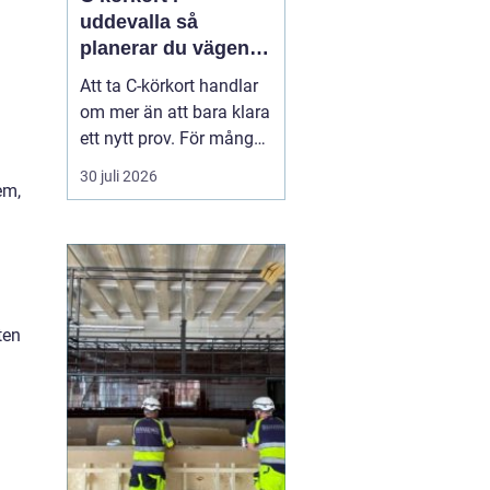
uddevalla så
planerar du vägen
mot tung lastbil
Att ta C-körkort handlar
om mer än att bara klara
ett nytt prov. För många
betyder det en chans till
30 juli 2026
em,
ett nytt yrke, en starkare
position på
arbetsmarknaden eller
en naturlig utveckling i
ett jobb inom transport
och logistik. I Uddevalla
ten
finns goda mö...