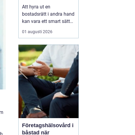
laglig och lönsam
Att hyra ut en
bostadsrätt i andra hand
kan vara ett smart sätt
att täcka kostnader eller
01 augusti 2026
behålla boendet under
en period i en annan
stad. Samtidigt upplever
många att regler,
tillstånd, hyresnivå och
försäkringar känns
krångliga. Med rätt
kunskap gå...
em
Företagshälsovård i
båstad när
ch