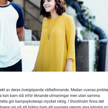
spekt av deras övergripande välbefinnande. Medan vuxnas probl
a kan barn stå inför liknande utmaningar men utan samma
Detta gör barnpsykoterapi mycket viktig. I Stockholm finns det
iserar sig på att hjälpa barn att navigera genom sina känslor o