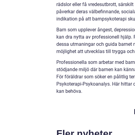
rädslor eller få vredesutbrott, särski
påverkar deras välbefinnande, social
indikation på att barnpsykoterapi skul
Barn som upplever ångest, depression,
kan dra nytta av professionell hjälp.
dessa utmaningar och guida barnet m
möjlighet att utvecklas till trygga och
Professionella som arbetar med barnp
stödjande miljö där barnen kan känna 
För föräldrar som söker en pålitlig ter
Psykoterapi-Psykoanalys. Här hittar d
kan behöva.
Fler nyheter