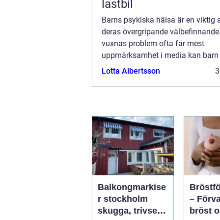
lastbil
Barns psykiska hälsa är en viktig 
deras övergripande välbefinnand
vuxnas problem ofta får mest
uppmärksamhet i media kan barn s
liknande utmaningar men utan 
Lotta Albertsson
3
förmåga ...
Balkongmarkise
Bröstfö
r stockholm
– Förv
skugga, trivsel
bröst 