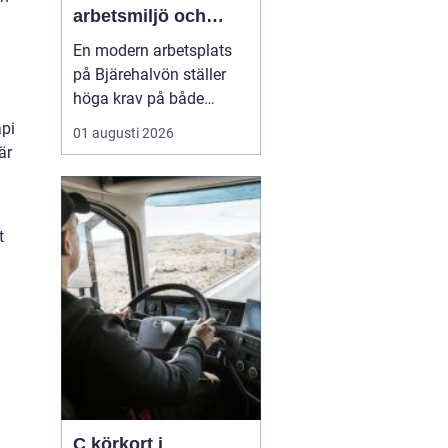
arbetsmiljö och
specialistkunskap
En modern arbetsplats
möts
på Bjärehalvön ställer
höga krav på både
ledning och
api
01 augusti 2026
medarbetare. Tempot är
är
högt, många roller är
breda och gränsen
mellan jobb och privatliv
t
blir ibland suddig.
Samtidigt förväntas
hållbara prestationer
över tid. I den verkligh...
C körkort i