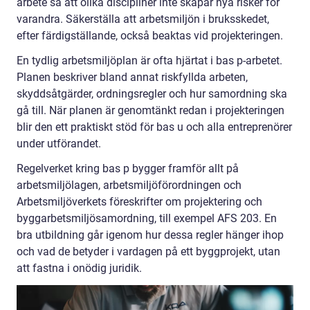
arbete så att olika discipliner inte skapar nya risker för
varandra. Säkerställa att arbetsmiljön i bruksskedet,
efter färdigställande, också beaktas vid projekteringen.
En tydlig arbetsmiljöplan är ofta hjärtat i bas p-arbetet.
Planen beskriver bland annat riskfyllda arbeten,
skyddsåtgärder, ordningsregler och hur samordning ska
gå till. När planen är genomtänkt redan i projekteringen
blir den ett praktiskt stöd för bas u och alla entreprenörer
under utförandet.
Regelverket kring bas p bygger framför allt på
arbetsmiljölagen, arbetsmiljöförordningen och
Arbetsmiljöverkets föreskrifter om projektering och
byggarbetsmiljösamordning, till exempel AFS 203. En
bra utbildning går igenom hur dessa regler hänger ihop
och vad de betyder i vardagen på ett byggprojekt, utan
att fastna i onödig juridik.