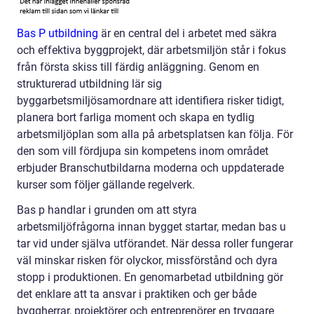
Bas P utbildning
är en central del i arbetet med säkra
och effektiva byggprojekt, där arbetsmiljön står i fokus
från första skiss till färdig anläggning. Genom en
strukturerad utbildning lär sig
byggarbetsmiljösamordnare att identifiera risker tidigt,
planera bort farliga moment och skapa en tydlig
arbetsmiljöplan som alla på arbetsplatsen kan följa. För
den som vill fördjupa sin kompetens inom området
erbjuder Branschutbildarna moderna och uppdaterade
kurser som följer gällande regelverk.
Bas p handlar i grunden om att styra
arbetsmiljöfrågorna innan bygget startar, medan bas u
tar vid under själva utförandet. När dessa roller fungerar
väl minskar risken för olyckor, missförstånd och dyra
stopp i produktionen. En genomarbetad utbildning gör
det enklare att ta ansvar i praktiken och ger både
byggherrar, projektörer och entreprenörer en tryggare