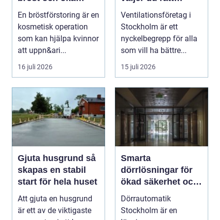
självförtroendet
expert på frisk luft
En bröstförstoring är en
Ventilationsföretag i
kosmetisk operation
Stockholm är ett
som kan hjälpa kvinnor
nyckelbegrepp för alla
att uppn&ari...
som vill ha bättre...
16 juli 2026
15 juli 2026
Gjuta husgrund så
Smarta
skapas en stabil
dörrlösningar för
start för hela huset
ökad säkerhet och
komfort
Att gjuta en husgrund
Dörrautomatik
är ett av de viktigaste
Stockholm är en