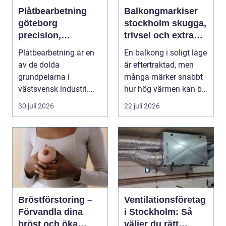
Plåtbearbetning
Balkongmarkiser
göteborg
stockholm skugga,
precision,
trivsel och extra
hållbarhet och
rum utomhus
Plåtbearbetning är en
En balkong i soligt läge
smarta lösningar
av de dolda
är eftertraktad, men
grundpelarna i
många märker snabbt
västsvensk industri.
hur hög värmen kan bli
Allt från marina
under somma...
30 juli 2026
22 juli 2026
anläggningar ...
Bröstförstoring –
Ventilationsföretag
Förvandla dina
i Stockholm: Så
bröst och öka
väljer du rätt