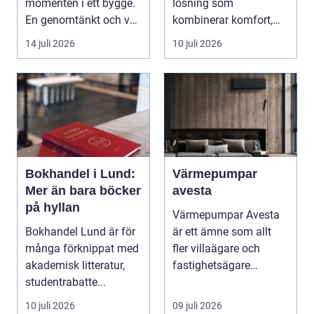
momenten i ett bygge.
lösning som
En genomtänkt och väl
kombinerar komfort,
utförd gru...
säkerhet och tillg...
14 juli 2026
10 juli 2026
Bokhandel i Lund:
Värmepumpar
Mer än bara böcker
avesta
på hyllan
Värmepumpar Avesta
Bokhandel Lund är för
är ett ämne som allt
många förknippat med
fler villaägare och
akademisk litteratur,
fastighetsägare
studentrabatte...
intresserar sig för när ...
10 juli 2026
09 juli 2026