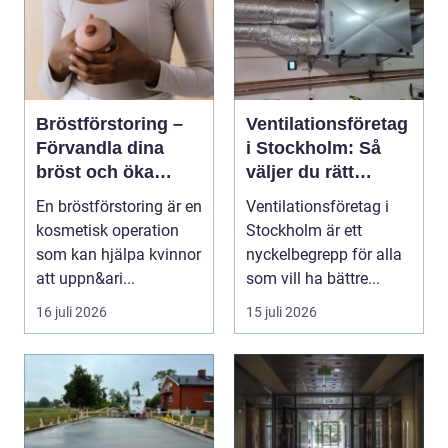
Bröstförstoring –
Ventilationsföretag
Förvandla dina
i Stockholm: Så
bröst och öka
väljer du rätt
självförtroendet
expert på frisk luft
En bröstförstoring är en
Ventilationsföretag i
kosmetisk operation
Stockholm är ett
som kan hjälpa kvinnor
nyckelbegrepp för alla
att uppn&ari...
som vill ha bättre...
16 juli 2026
15 juli 2026