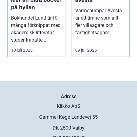
Mer än bara böcker
avesta
på hyllan
Värmepumpar Avesta
Bokhandel Lund är för
är ett ämne som allt
många förknippat med
fler villaägare och
akademisk litteratur,
fastighetsägare
studentrabatte...
intresserar sig för när ...
10 juli 2026
09 juli 2026
Adress