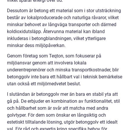
vilket sparar energi över tid.
Dessutom är betong ett material som i stor utsträckning
består av lokalproducerade och naturliga råvaror, vilket
minskar behovet av långväga transporter och därmed
koldioxidutsläpp. Återvunna material kan ibland
inkluderas i betongblandningen, vilket ytterligare
minskar dess miljöpåverkan.
Genom företag som Teqton, som fokuserar på
miljöansvar genom att involvera lokala
underentreprenörer och minska transportkostnader, blir
betonggolv inte bara ett hållbart val i teknisk bemärkelse
utan också ett miljömedvetet beslut.
I slutändan är betonggolv mer än bara en stabil yta att
gå på. De erbjuder en kombination av funktionalitet, stil
och hållbarhet som är svår att matcha med andra
golvtyper. För dem som önskar en långsiktig och
estetiskt tilltalande lösning, utgör betonggolv ett idealt
val. För råd och expertis kring specifika behov för