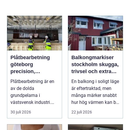
Plåtbearbetning
Balkongmarkiser
göteborg
stockholm skugga,
precision,
trivsel och extra
hållbarhet och
rum utomhus
Plåtbearbetning är en
En balkong i soligt läge
smarta lösningar
av de dolda
är eftertraktad, men
grundpelarna i
många märker snabbt
västsvensk industri.
hur hög värmen kan bli
Allt från marina
under somma...
30 juli 2026
22 juli 2026
anläggningar ...