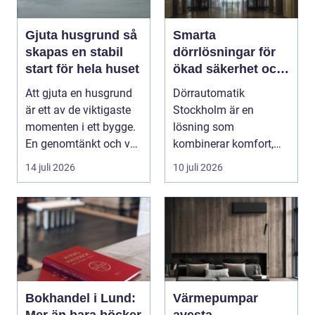
Gjuta husgrund så
Smarta
skapas en stabil
dörrlösningar för
start för hela huset
ökad säkerhet och
komfort
Att gjuta en husgrund
Dörrautomatik
är ett av de viktigaste
Stockholm är en
momenten i ett bygge.
lösning som
En genomtänkt och väl
kombinerar komfort,
utförd gru...
säkerhet och tillg...
14 juli 2026
10 juli 2026
Bokhandel i Lund:
Värmepumpar