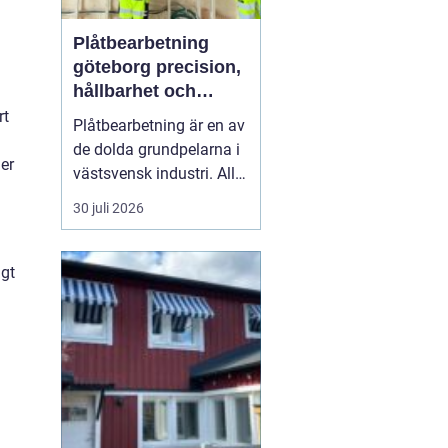
Plåtbearbetning
göteborg precision,
hållbarhet och
smarta lösningar
rt
Plåtbearbetning är en av
de dolda grundpelarna i
ner
västsvensk industri. Allt
från marina
30 juli 2026
anläggningar längs
kusten till avancerade
maskiner, räcken i
igt
offentliga miljöer och
specialtillverkade
komponenter tillverkas
med hjälp av
plåtbearbetning. När
för...