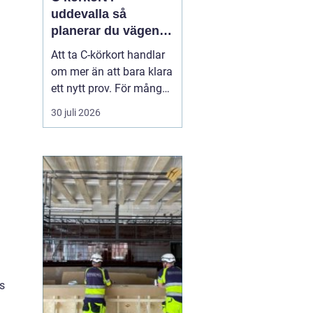
uddevalla så
planerar du vägen
mot tung lastbil
Att ta C-körkort handlar
om mer än att bara klara
ett nytt prov. För många
betyder det en chans till
30 juli 2026
ett nytt yrke, en starkare
position på
arbetsmarknaden eller
en naturlig utveckling i
ett jobb inom transport
och logistik. I Uddevalla
finns goda mö...
s