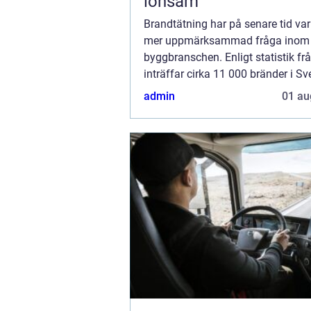
lönsam
Brandtätning har på senare tid vari
mer uppmärksammad fråga inom
byggbranschen. Enligt statistik f
inträffar cirka 11 000 bränder i Sv
år, vilket innebär att de fles...
admin
01 au