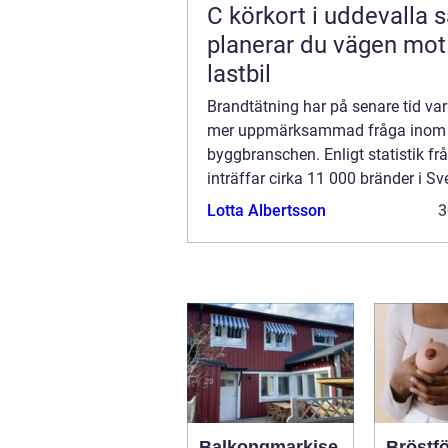
C körkort i uddevalla så
planerar du vägen mot
lastbil
Brandtätning har på senare tid vari
mer uppmärksammad fråga inom
byggbranschen. Enligt statistik f
inträffar cirka 11 000 bränder i Sv
år, vilket innebär att de fles...
Lotta Albertsson
3
Balkongmarkise
Bröstfö