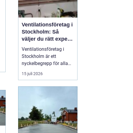
Ventilationsföretag i
Stockholm: Så
väljer du rätt expert
på frisk luft
Ventilationsföretag i
Stockholm är ett
nyckelbegrepp för alla
som vill ha bättre
15 juli 2026
inomhusluft, lägre
energikostnader och ett
tryggt boende. När du
söker efter ett kunnigt
företag i huvudstaden
som kan hjälp...