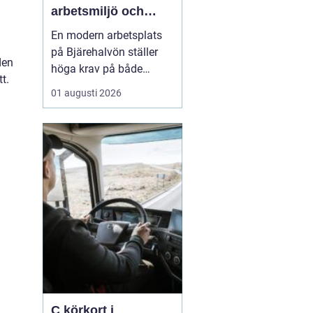
arbetsmiljö och
specialistkunskap
En modern arbetsplats
möts
på Bjärehalvön ställer
den
höga krav på både
t.
ledning och
01 augusti 2026
medarbetare. Tempot är
högt, många roller är
breda och gränsen
mellan jobb och privatliv
blir ibland suddig.
Samtidigt förväntas
hållbara prestationer
över tid. I den verkligh...
C körkort i