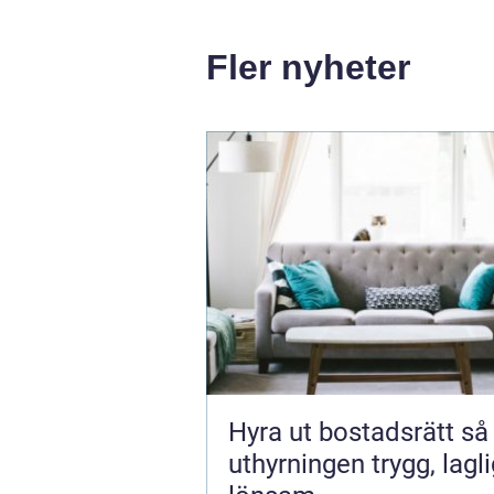
Fler nyheter
Hyra ut bostadsrätt så gör du
uthyrningen trygg, lagl