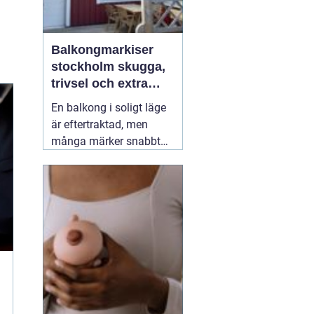
Balkongmarkiser
stockholm skugga,
trivsel och extra
rum utomhus
En balkong i soligt läge
är eftertraktad, men
många märker snabbt
hur hög värmen kan bli
under sommarhalvåret.
Glasräcken, mörka
fasader och stadens
reflekterande ytor gör att
solen ofta upplevs
starkare i Stockholm än
förväntat. Med
22 juli
2026