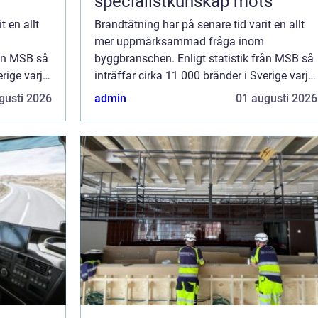
specialistkunskap möts
t en allt
Brandtätning har på senare tid varit en allt
mer uppmärksammad fråga inom
rån MSB så
byggbranschen. Enligt statistik från MSB så
erige varje
inträffar cirka 11 000 bränder i Sverige varje
år, vilket innebär att de fles...
gusti 2026
admin
01 augusti 2026