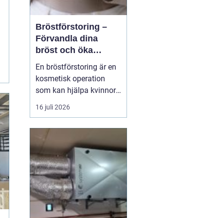
Bröstförstoring –
Förvandla dina
bröst och öka
självförtroendet
En bröstförstoring är en
kosmetisk operation
som kan hjälpa kvinnor
att uppnå de bröst de
16 juli 2026
alltid har drömt om.
Oavsett om det handlar
om att återställa
volymen efter graviditet
och amning, korrigera
oj&a...