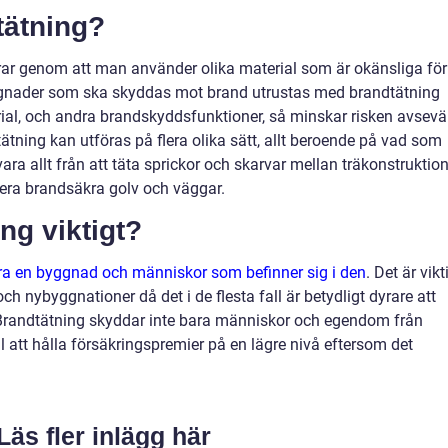
tätning?
rar genom att man använder olika material som är okänsliga för
 Byggnader som ska skyddas mot brand utrustas med brandtätning
ial, och andra brandskyddsfunktioner, så minskar risken avsevä
tätning kan utföras på flera olika sätt, allt beroende på vad som
ra allt från att täta sprickor och skarvar mellan träkonstruktio
llera brandsäkra golv och väggar.
ng viktigt?
äkra en byggnad och människor som befinner sig i den
. Det är vikt
och nybyggnationer då det i de flesta fall är betydligt dyrare att
. Brandtätning skyddar inte bara människor och egendom från
ll att hålla försäkringspremier på en lägre nivå eftersom det
Läs fler inlägg här