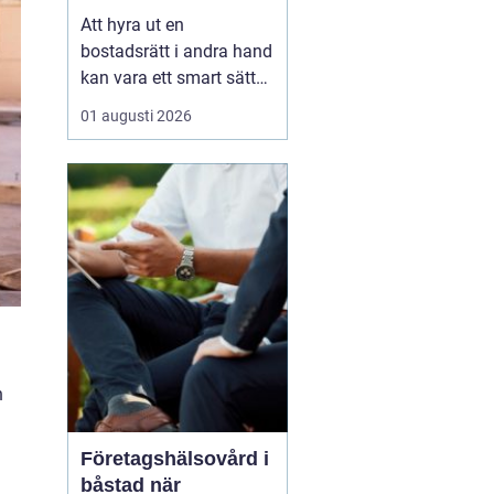
laglig och lönsam
Att hyra ut en
bostadsrätt i andra hand
kan vara ett smart sätt
att täcka kostnader eller
01 augusti 2026
behålla boendet under
en period i en annan
stad. Samtidigt upplever
många att regler,
tillstånd, hyresnivå och
försäkringar känns
krångliga. Med rätt
kunskap gå...
n
Företagshälsovård i
båstad när