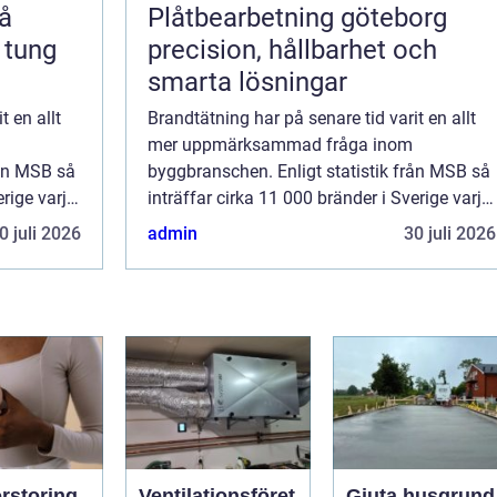
Plåtbearbetning göteborg
 tung
precision, hållbarhet och
smarta lösningar
t en allt
Brandtätning har på senare tid varit en allt
mer uppmärksammad fråga inom
rån MSB så
byggbranschen. Enligt statistik från MSB så
erige varje
inträffar cirka 11 000 bränder i Sverige varje
år, vilket innebär att de fles...
0 juli 2026
admin
30 juli 2026
rstoring
Ventilationsföret
Gjuta husgrund