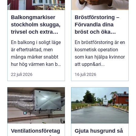
Balkongmarkiser
Bröstförstoring –
stockholm skugga,
Förvandla dina
trivsel och extra
bröst och öka
rum utomhus
självförtroendet
En balkong i soligt läge
En bröstförstoring är en
är eftertraktad, men
kosmetisk operation
många märker snabbt
som kan hjälpa kvinnor
hur hög värmen kan bli
att uppn&ari...
under somma...
22 juli 2026
16 juli 2026
Ventilationsföretag
Gjuta husgrund så