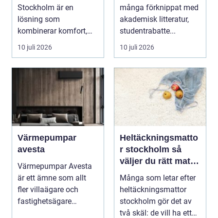
Stockholm är en
många förknippat med
lösning som
akademisk litteratur,
kombinerar komfort,
studentrabatte...
säkerhet och tillg...
10 juli 2026
10 juli 2026
Värmepumpar
Heltäckningsmatto
avesta
r stockholm så
väljer du rätt matta
Värmepumpar Avesta
för hem och kontor
är ett ämne som allt
Många som letar efter
fler villaägare och
heltäckningsmattor
fastighetsägare
stockholm gör det av
intresserar sig för när ...
två skäl: de vill ha ett