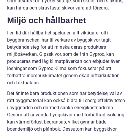
som utsätts för mycket slitage, som skolor och sjukhus,
kan hårda och skruvfasta skivor vara att föredra.
Miljö och hållbarhet
I en tid där hållbarhet spelar en allt viktigare roll i
byggbranschen, har tillverkare av byggskivor tagit
betydande steg för att minska deras produkters
miljöpåverkan. Gipsskivor, som de från Gyproc, kan
produceras med låg klimatpåverkan och erbjuder även
lösningar som Gyproc Klima som fokuserar på att
förbättra inomhusklimatet genom ökad luftcirkulation
och fuktbalans.
Det är inte bara produktionen som har betydelse; val av
rätt byggmaterial kan också bidra till energieffektiviteten
i byggnaden och därmed sänka energikostnaderna.
Genom att använda byggskivor med förbättrad isolering
kan värmeförlust begränsas, vilket gynnar både
boendemiljö och plånbok. Dessutom kan byggskivor