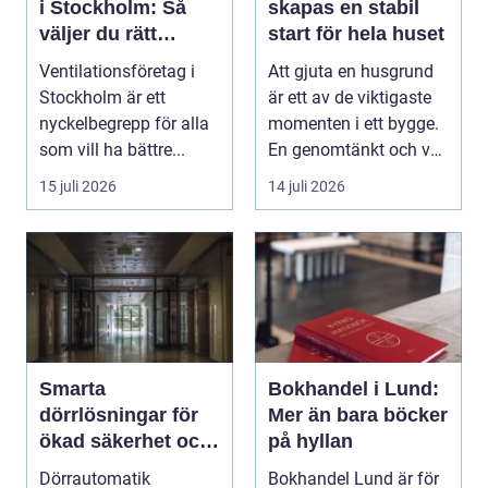
i Stockholm: Så
skapas en stabil
väljer du rätt
start för hela huset
expert på frisk luft
Ventilationsföretag i
Att gjuta en husgrund
Stockholm är ett
är ett av de viktigaste
nyckelbegrepp för alla
momenten i ett bygge.
som vill ha bättre...
En genomtänkt och väl
utförd gru...
15 juli 2026
14 juli 2026
Smarta
Bokhandel i Lund:
dörrlösningar för
Mer än bara böcker
ökad säkerhet och
på hyllan
komfort
Dörrautomatik
Bokhandel Lund är för