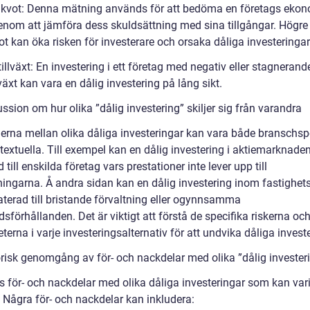
dkvot: Denna mätning används för att bedöma en företags eko
enom att jämföra dess skuldsättning med sina tillgångar. Högre
t kan öka risken för investerare och orsaka dåliga investeringar
tillväxt: En investering i ett företag med negativ eller stagnerand
lväxt kan vara en dålig investering på lång sikt.
ssion om hur olika ”dålig investering” skiljer sig från varandra
derna mellan olika dåliga investeringar kan vara både branschsp
textuella. Till exempel kan en dålig investering i aktiemarknade
d till enskilda företag vars prestationer inte lever upp till
ningarna. Å andra sidan kan en dålig investering inom fastighet
aterad till bristande förvaltning eller ogynnsamma
förhållanden. Det är viktigt att förstå de specifika riskerna oc
terna i varje investeringsalternativ för att undvika dåliga investe
orisk genomgång av för- och nackdelar med olika ”dålig invester
ns för- och nackdelar med olika dåliga investeringar som kan var
. Några för- och nackdelar kan inkludera: