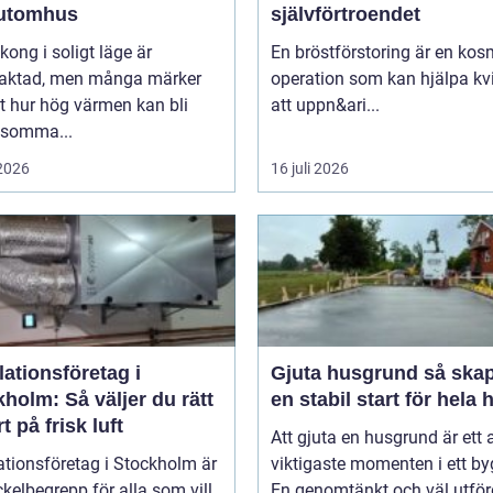
utomhus
självförtroendet
kong i soligt läge är
En bröstförstoring är en kos
traktad, men många märker
operation som kan hjälpa kv
t hur hög värmen kan bli
att uppn&ari...
 somma...
 2026
16 juli 2026
lationsföretag i
Gjuta husgrund så skapas
holm: Så väljer du rätt
en stabil start för hela 
t på frisk luft
Att gjuta en husgrund är ett 
ationsföretag i Stockholm är
viktigaste momenten i ett by
ckelbegrepp för alla som vill
En genomtänkt och väl utför