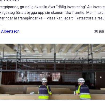
ergripande, grundlig översikt över ”dålig investering” Att investe
iktigt steg för att bygga upp sin ekonomiska framtid. Men inte al
teringar är framgångsrika – vissa kan leda till katastrofala result
..
a Albertsson
30 jul