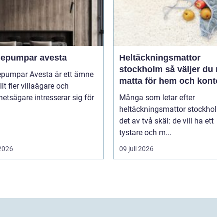
epumpar avesta
Heltäckningsmattor
stockholm så väljer du rätt
pumpar Avesta är ett ämne
matta för hem och kont
lt fler villaägare och
hetsägare intresserar sig för
Många som letar efter
heltäckningsmattor stockho
det av två skäl: de vill ha ett
tystare och m...
 2026
09 juli 2026