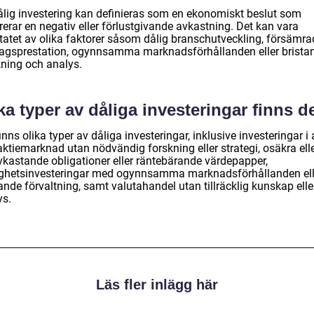
ålig investering kan definieras som en ekonomiskt beslut som
erar en negativ eller förlustgivande avkastning. Det kan vara
ltatet av olika faktorer såsom dålig branschutveckling, försämra
tagsprestation, ogynnsamma marknadsförhållanden eller brista
kning och analys.
ka typer av dåliga investeringar finns d
inns olika typer av dåliga investeringar, inklusive investeringar i 
aktiemarknad utan nödvändig forskning eller strategi, osäkra ell
vkastande obligationer eller räntebärande värdepapper,
ighetsinvesteringar med ogynnsamma marknadsförhållanden ell
ande förvaltning, samt valutahandel utan tillräcklig kunskap elle
ys.
Läs fler inlägg här