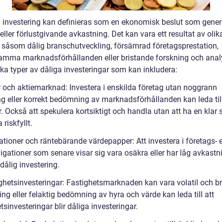
g investering kan definieras som en ekonomisk beslut som gener
eller förlustgivande avkastning. Det kan vara ett resultat av olik
r såsom dålig branschutveckling, försämrad företagsprestation,
mma marknadsförhållanden eller bristande forskning och anal
ika typer av dåliga investeringar som kan inkludera:
er och aktiemarknad: Investera i enskilda företag utan noggrann
ng eller korrekt bedömning av marknadsförhållanden kan leda til
r. Också att spekulera kortsiktigt och handla utan att ha en klar s
 riskfyllt.
ationer och räntebärande värdepapper: Att investera i företags- e
igationer som senare visar sig vara osäkra eller har låg avkastn
dålig investering.
ighetsinvesteringar: Fastighetsmarknaden kan vara volatil och b
ing eller felaktig bedömning av hyra och värde kan leda till att
tsinvesteringar blir dåliga investeringar.