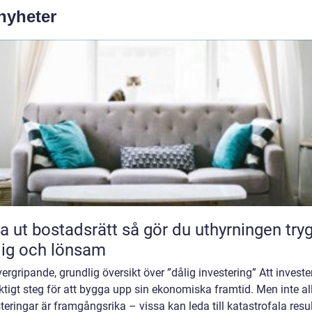
 nyheter
bostadsrätt så gör du uthyrningen trygg,
lig och lönsam
ergripande, grundlig översikt över ”dålig investering” Att investe
iktigt steg för att bygga upp sin ekonomiska framtid. Men inte al
teringar är framgångsrika – vissa kan leda till katastrofala result