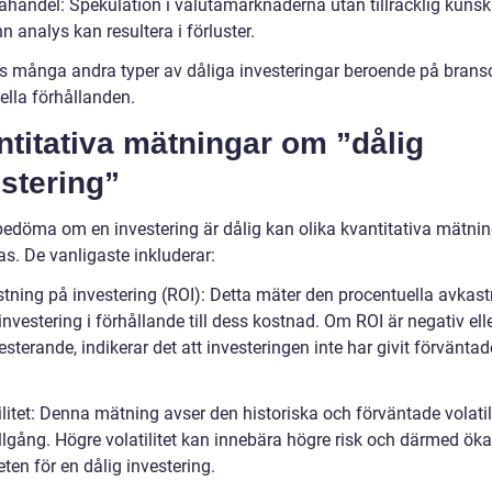
tahandel: Spekulation i valutamarknaderna utan tillräcklig kunsk
 analys kan resultera i förluster.
ns många andra typer av dåliga investeringar beroende på brans
ella förhållanden.
titativa mätningar om ”dålig
stering”
 bedöma om en investering är dålig kan olika kvantitativa mätni
s. De vanligaste inkluderar:
stning på investering (ROI): Detta mäter den procentuella avkas
investering i förhållande till dess kostnad. Om ROI är negativ ell
sterande, indikerar det att investeringen inte har givit förväntad
.
ilitet: Denna mätning avser den historiska och förväntade volatil
illgång. Högre volatilitet kan innebära högre risk och därmed öka
ten för en dålig investering.