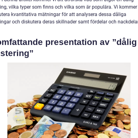
ring, vilka typer som finns och vilka som är populära. Vi komme
utera kvantitativa mätningar för att analysera dessa dåliga
ringar och diskutera deras skillnader samt fördelar och nackdela
mfattande presentation av ”dålig
stering”