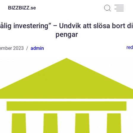
BIZZBIZZ.
se
ålig investering” – Undvik att slösa bort d
pengar
red
ember 2023
admin