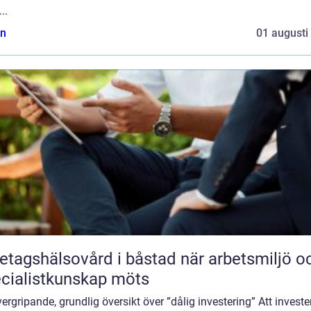
..
n
01 augusti
agshälsovård i båstad när arbetsmiljö och
cialistkunskap möts
ergripande, grundlig översikt över ”dålig investering” Att investe