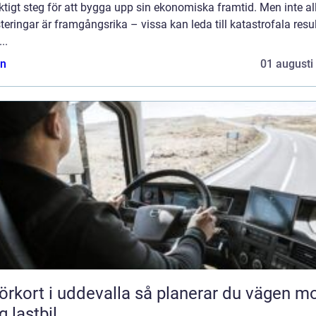
iktigt steg för att bygga upp sin ekonomiska framtid. Men inte al
teringar är framgångsrika – vissa kan leda till katastrofala result
..
n
01 augusti
rt i uddevalla så planerar du vägen mot
g lastbil