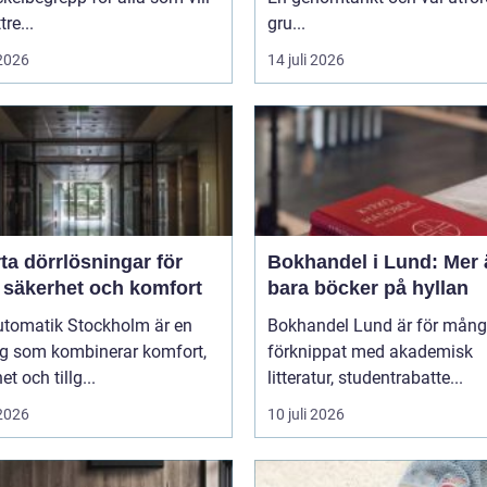
re...
gru...
 2026
14 juli 2026
ta dörrlösningar för
Bokhandel i Lund: Mer 
 säkerhet och komfort
bara böcker på hyllan
utomatik Stockholm är en
Bokhandel Lund är för mån
ng som kombinerar komfort,
förknippat med akademisk
t och tillg...
litteratur, studentrabatte...
 2026
10 juli 2026