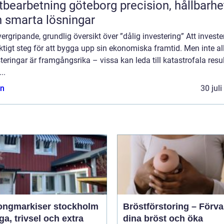
arbetning göteborg precision, hållbarhet
 smarta lösningar
ergripande, grundlig översikt över ”dålig investering” Att investe
iktigt steg för att bygga upp sin ekonomiska framtid. Men inte al
teringar är framgångsrika – vissa kan leda till katastrofala result
..
n
30 jul
ongmarkiser stockholm
Bröstförstoring – Förv
a, trivsel och extra
dina bröst och öka