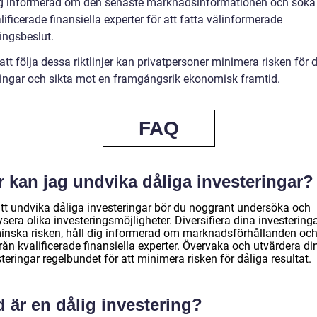
ig informerad om den senaste marknadsinformationen och söka
lificerade finansiella experter för att fatta välinformerade
ingsbeslut.
t följa dessa riktlinjer kan privatpersoner minimera risken för 
ringar och sikta mot en framgångsrik ekonomisk framtid.
FAQ
 kan jag undvika dåliga investeringar?
att undvika dåliga investeringar bör du noggrant undersöka och
sera olika investeringsmöjligheter. Diversifiera dina investeringa
minska risken, håll dig informerad om marknadsförhållanden oc
rån kvalificerade finansiella experter. Övervaka och utvärdera di
teringar regelbundet för att minimera risken för dåliga resultat.
 är en dålig investering?