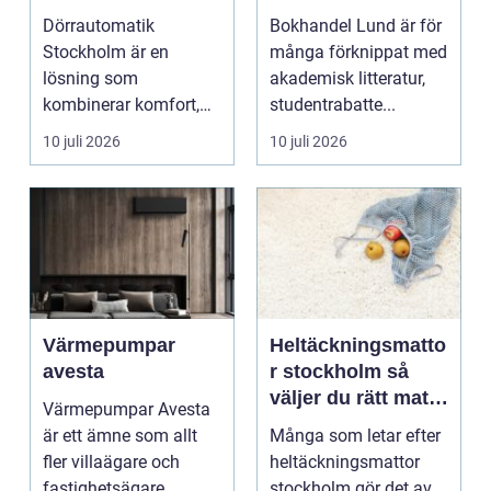
komfort
Dörrautomatik
Bokhandel Lund är för
Stockholm är en
många förknippat med
lösning som
akademisk litteratur,
kombinerar komfort,
studentrabatte...
säkerhet och tillg...
10 juli 2026
10 juli 2026
Värmepumpar
Heltäckningsmatto
avesta
r stockholm så
väljer du rätt matta
Värmepumpar Avesta
för hem och
är ett ämne som allt
Många som letar efter
kontor
fler villaägare och
heltäckningsmattor
fastighetsägare
stockholm gör det av