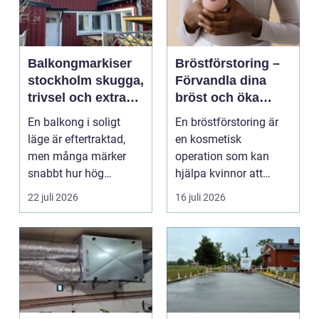
Balkongmarkiser
Bröstförstoring –
stockholm skugga,
Förvandla dina
trivsel och extra
bröst och öka
rum utomhus
självförtroendet
En balkong i soligt
En bröstförstoring är
läge är eftertraktad,
en kosmetisk
men många märker
operation som kan
snabbt hur hög
hjälpa kvinnor att
värmen kan bli under
uppn&ari...
22 juli 2026
16 juli 2026
somma...