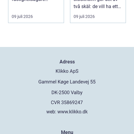
intresserar sig för när
två skäl: de vill ha ett
...
tystare och m...
09 juli 2026
09 juli 2026
Adress
web:
www.klikko.dk
Menu