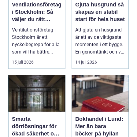
Ventilationsföretag
Gjuta husgrund så
i Stockholm: Så
skapas en stabil
väljer du rätt
start för hela huset
expert på frisk luft
Ventilationsföretag i
Att gjuta en husgrund
Stockholm är ett
är ett av de viktigaste
nyckelbegrepp för alla
momenten i ett bygge.
som vill ha bättre...
En genomtänkt och väl
utförd gru...
15 juli 2026
14 juli 2026
Smarta
Bokhandel i Lund:
dörrlösningar för
Mer än bara
ökad säkerhet och
böcker på hyllan