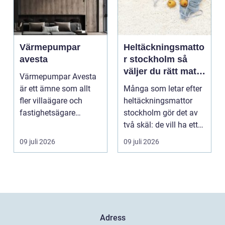
Värmepumpar
Heltäckningsmatto
avesta
r stockholm så
väljer du rätt matta
Värmepumpar Avesta
för hem och
är ett ämne som allt
Många som letar efter
kontor
fler villaägare och
heltäckningsmattor
fastighetsägare
stockholm gör det av
intresserar sig för när
två skäl: de vill ha ett
...
tystare och m...
09 juli 2026
09 juli 2026
Adress