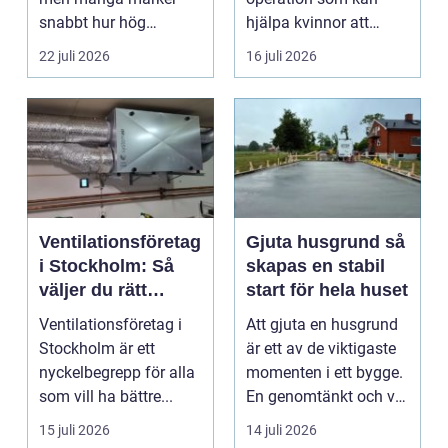
snabbt hur hög
hjälpa kvinnor att
värmen kan bli under
uppn&ari...
22 juli 2026
16 juli 2026
somma...
Ventilationsföretag
Gjuta husgrund så
i Stockholm: Så
skapas en stabil
väljer du rätt
start för hela huset
expert på frisk luft
Ventilationsföretag i
Att gjuta en husgrund
Stockholm är ett
är ett av de viktigaste
nyckelbegrepp för alla
momenten i ett bygge.
som vill ha bättre...
En genomtänkt och väl
utförd gru...
15 juli 2026
14 juli 2026