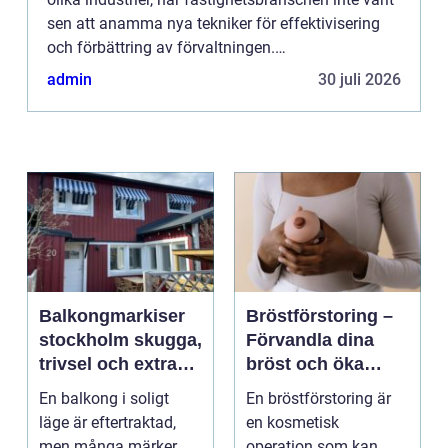
sen att anamma nya tekniker för effektivisering
och förbättring av förvaltningen.
Fastighetssystem är ett ...
admin
30 juli 2026
Balkongmarkiser
Bröstförstoring –
stockholm skugga,
Förvandla dina
trivsel och extra
bröst och öka
rum utomhus
självförtroendet
En balkong i soligt
En bröstförstoring är
läge är eftertraktad,
en kosmetisk
men många märker
operation som kan