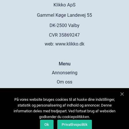
web:
www.klikko.dk
Menu
Annonsering
Om oss
Cookies
På vores website bruges cookies til at huske dine indstillinger,
Kontakta oss
statistik og personalisering af indhold og annoncer. Denne
Sitemap
information deles med tredjepart. Ved fortsat brug af websiden
godkender du cookiepolitikken.
Ok
Privatlivspolitik