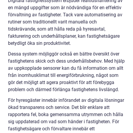
Digitala fastighetssystem erbjuder realtidshantering av
en mängd uppgifter som är nödvändiga för en effektiv
förvaltning av fastigheter. Tack vare automatisering av
rutiner som traditionellt varit manuella och
tidskrävande, som att hålla reda på hyresavtal,
fakturering och underhållsplaner, kan fastighetsägare
betydligt öka sin produktivitet.
Dessa system möjliggör också en bättre översikt över
fastighetens skick och dess underhållsbehov. Med hjälp
av uppkopplade sensorer kan du få information om allt
från inomhusklimat till energiförbrukning, något som
gör det möjligt att agera proaktivt för att förebygga
problem och därmed förlänga fastighetens livslängd.
För hyresgäster innebär införandet av digitala lösningar
ökad transparens och service. Det blir enklare att
rapportera fel, boka gemensamma utrymmen och hålla
sig uppdaterad om vad som händer i fastigheten. För
fastighetsägare och förvaltare innebär ett