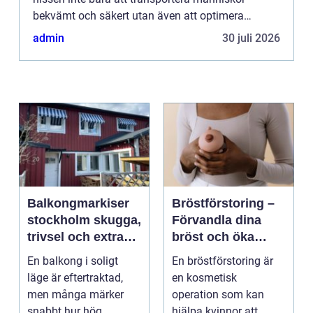
bekvämt och säkert utan även att optimera
fastighetens funktional...
admin
30 juli 2026
Balkongmarkiser
Bröstförstoring –
stockholm skugga,
Förvandla dina
trivsel och extra
bröst och öka
rum utomhus
självförtroendet
En balkong i soligt
En bröstförstoring är
läge är eftertraktad,
en kosmetisk
men många märker
operation som kan
snabbt hur hög
hjälpa kvinnor att