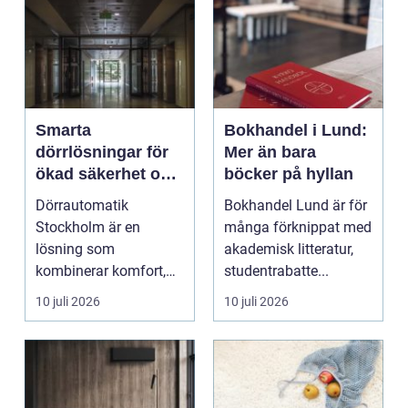
Smarta
Bokhandel i Lund:
dörrlösningar för
Mer än bara
ökad säkerhet och
böcker på hyllan
komfort
Dörrautomatik
Bokhandel Lund är för
Stockholm är en
många förknippat med
lösning som
akademisk litteratur,
kombinerar komfort,
studentrabatte...
säkerhet och tillg...
10 juli 2026
10 juli 2026