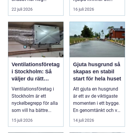
värmen kan bli under
uppn&ari...
22 juli 2026
16 juli 2026
somma...
Ventilationsföretag
Gjuta husgrund så
i Stockholm: Så
skapas en stabil
väljer du rätt
start för hela huset
expert på frisk luft
Ventilationsföretag i
Att gjuta en husgrund
Stockholm är ett
är ett av de viktigaste
nyckelbegrepp för alla
momenten i ett bygge.
som vill ha bättre...
En genomtänkt och väl
utförd gru...
15 juli 2026
14 juli 2026