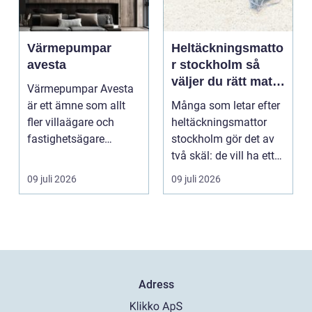
Värmepumpar
Heltäckningsmatto
avesta
r stockholm så
väljer du rätt matta
Värmepumpar Avesta
för hem och
är ett ämne som allt
Många som letar efter
kontor
fler villaägare och
heltäckningsmattor
fastighetsägare
stockholm gör det av
intresserar sig för när
två skäl: de vill ha ett
...
tystare och m...
09 juli 2026
09 juli 2026
Adress