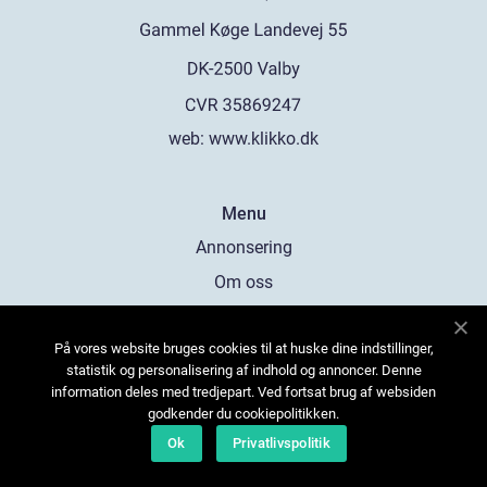
web:
www.klikko.dk
Menu
Annonsering
Om oss
Cookies
På vores website bruges cookies til at huske dine indstillinger,
Kontakta oss
statistik og personalisering af indhold og annoncer. Denne
Sitemap
information deles med tredjepart. Ved fortsat brug af websiden
godkender du cookiepolitikken.
Ok
Privatlivspolitik