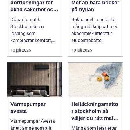
dörrlösningar för
Mer än bara böcker
ökad säkerhet och
på hyllan
komfort
Dörrautomatik
Bokhandel Lund är för
Stockholm är en
många förknippat med
lösning som
akademisk litteratur,
kombinerar komfort,
studentrabatte...
säkerhet och tillg...
10 juli 2026
10 juli 2026
Värmepumpar
Heltäckningsmatto
avesta
r stockholm så
väljer du rätt matta
Värmepumpar Avesta
för hem och kontor
är ett ämne som allt
Många som letar efter