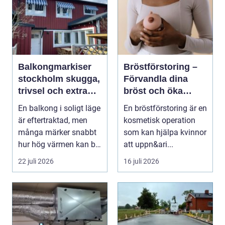
Balkongmarkiser
Bröstförstoring –
stockholm skugga,
Förvandla dina
trivsel och extra
bröst och öka
rum utomhus
självförtroendet
En balkong i soligt läge
En bröstförstoring är en
är eftertraktad, men
kosmetisk operation
många märker snabbt
som kan hjälpa kvinnor
hur hög värmen kan bli
att uppn&ari...
under somma...
22 juli 2026
16 juli 2026