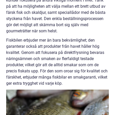
kunder fokusera på andra viktiga moment i livet. Tänk
på att ha möjligheten att välja mellan ett brett utbud av
färsk fisk och skaldjur, samt speciallådor med de bästa
styckena från havet. Den enkla beställningsprocessen
gör det möjligt att skämma bort sig själv med
gourmeträtter när som helst.
Fiskbilen erbjuder mer än bara bekvämlighet; den
garanterar också att produkter från havet håller hög
kvalitet. Genom att fokusera på direktfrysning bevaras
näringsämnen och smaken av flerfaldigt testade
produkter, vilket gör att de alltid smakar som om de
precis fiskats upp. För den som oroar sig för kvalitet och
färskhet, erbjuder många fiskbilar en smakgaranti, vilket
ger extra trygghet vid varje köp.