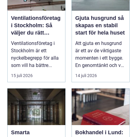
Ventilationsföretag
Gjuta husgrund så
i Stockholm: Så
skapas en stabil
väljer du rätt
start för hela huset
expert på frisk luft
Ventilationsföretag i
Att gjuta en husgrund
Stockholm är ett
är ett av de viktigaste
nyckelbegrepp för alla
momenten i ett bygge.
som vill ha bättre...
En genomtänkt och väl
utförd gru...
15 juli 2026
14 juli 2026
Smarta
Bokhandel i Lund: